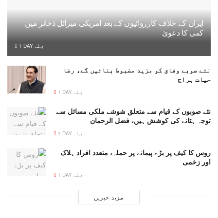
ایران کے خلاف کارروائیوں کے بعد امریکی میزائل ذخائر میں
کمی کا دعویٰ
1 DAY پہلے
نئے صوبے وفاق کو مزید مضبوط بنائیں گے، رضا
حیات ہراج
1 DAY پہلے
نئے صوبوں کے قیام سے متعلق شوشے ملکی مسائل سے
توجہ ہٹانے کی کوشش ہیں، فضل الرحمان
1 DAY پہلے
روس کا کیف پر بڑے پیمانے پر حملہ، متعدد افراد ہلاک
اور زخمی
1 DAY پہلے
مزید خبریں