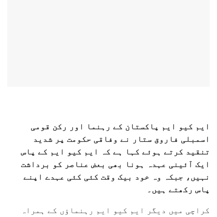
ایم کیو ایم پاکستان کے رہنما اور رکن قومی
اسمبلی فاروق ستار نے وفاقی حکومت پر شدید
تنقید کرتے ہوئے کہا ہے کہ ایم کیو ایم کے پاس
ایک آئینی عہدہ ہونا بھی بعض عناصر کو برداشت
نہیں، جبکہ وہ خود بیک وقت کئی کئی عہدے اپنے
پاس رکھتے ہیں۔
کراچی میں دیگر ایم کیو ایم رہنماؤں کے ہمراہ