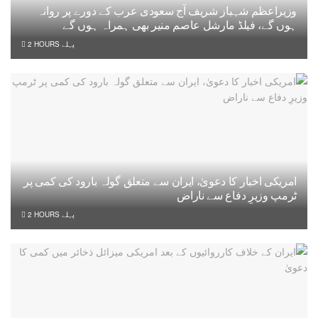
وزیراعظم شہباز شریف آج سعودی عرب کے دورے پر روانہ
ہوں گے، فیلڈ مارشل عاصم منیر بھی ہمراہ ہوں گے
2 HOURS پہلے
امریکی اخبار کا دعویٰ، ایران سے متعلق گولہ بارود کی کمی پر
ٹرمپ وزیرِ دفاع سے ناراض
2 HOURS پہلے