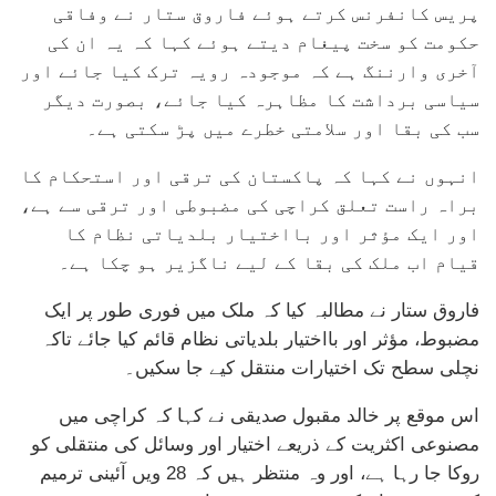
پریس کانفرنس کرتے ہوئے فاروق ستار نے وفاقی
حکومت کو سخت پیغام دیتے ہوئے کہا کہ یہ ان کی
آخری وارننگ ہے کہ موجودہ رویہ ترک کیا جائے اور
سیاسی برداشت کا مظاہرہ کیا جائے، بصورت دیگر
سب کی بقا اور سلامتی خطرے میں پڑ سکتی ہے۔
انہوں نے کہا کہ پاکستان کی ترقی اور استحکام کا
براہ راست تعلق کراچی کی مضبوطی اور ترقی سے ہے،
اور ایک مؤثر اور بااختیار بلدیاتی نظام کا
قیام اب ملک کی بقا کے لیے ناگزیر ہو چکا ہے۔
فاروق ستار نے مطالبہ کیا کہ ملک میں فوری طور پر ایک
مضبوط، مؤثر اور بااختیار بلدیاتی نظام قائم کیا جائے تاکہ
نچلی سطح تک اختیارات منتقل کیے جا سکیں۔
اس موقع پر خالد مقبول صدیقی نے کہا کہ کراچی میں
مصنوعی اکثریت کے ذریعے اختیار اور وسائل کی منتقلی کو
روکا جا رہا ہے، اور وہ منتظر ہیں کہ 28 ویں آئینی ترمیم