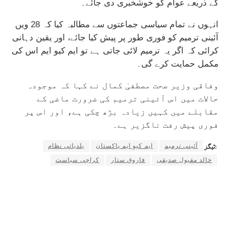
کے ذریعے عوام کو خوشخبری دی جائے۔
انہوں نے تمام سیاسی جماعتوں سے مطالبہ کیا کہ 28 ویں
آئینی ترمیم کو فوری طور پر پیش کیا جائے، اور یقین دہانی
کرائی کہ اگر یہ ترمیم لائی جاتی ہے تو ایم کیو ایم اس کی
مکمل حمایت کرے گی۔
وفاقی وزیر صحت مصطفیٰ کمال نے کہا کہ موجودہ
حالات میں اس آئینی ترمیم کی ضرورت ماضی کے
مقابلے میں کہیں زیادہ بڑھ چکی ہے، اور اس پر
فوری پیش رفت ناگزیر ہے۔
آئینی ترمیم
ایم کیو ایم پاکستان
بلدیاتی نظام
ٹیگز:
خالد مقبول صدیقی
فاروق ستار
کراچی سیاست