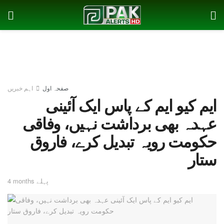
صفحہ اول
اہم خبریں
ایم کیو ایم کے پاس ایک آئینی
عہدہ بھی برداشت نہیں، وفاقی
حکومت رویہ تبدیل کرے، فاروق
ستار
4 months پہلے