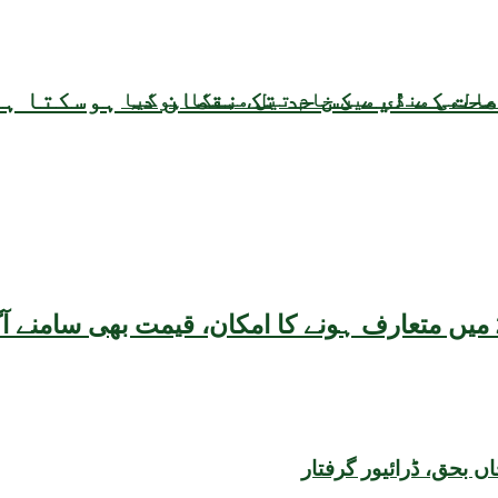
حت کے لیے کس حد تک نقصان دہ ہوسکتا ہ
عالمی منڈی میں خام تیل مہنگا ہوگیا
بحق، ڈرائیور گرفتار