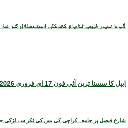
گود میں لیپ ٹاپ رکھ کر استعمال کرنا ص
آبنائے ہرمز سے متعلق کشیدگی میں اضافے کے بعد 
ایپل کا سستا ترین آئی فون 17 ای فروری 2026 میں متعارف ہونے کا امکان، قیمت بھی سامنے آگئی
شارع فیصل پر جامعہ کراچی کی بس کی ٹکر سے لڑکی جاں 