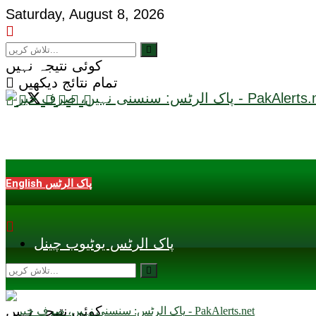
Saturday, August 8, 2026
کوئی نتیجہ نہیں
تمام نتائج دیکھیں
English پاک الرٹس
پاک الرٹس یوٹیوب چینل
کوئی نتیجہ نہیں