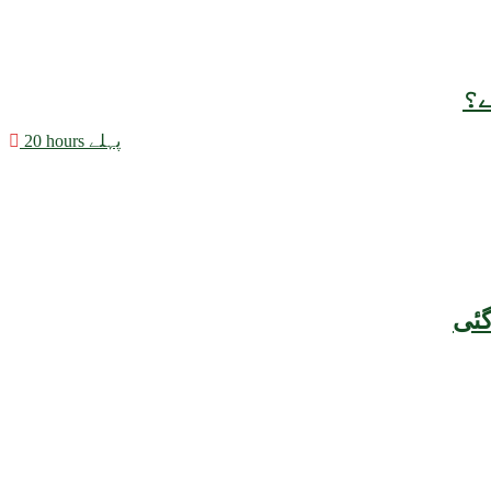
ے؟
20 hours پہلے