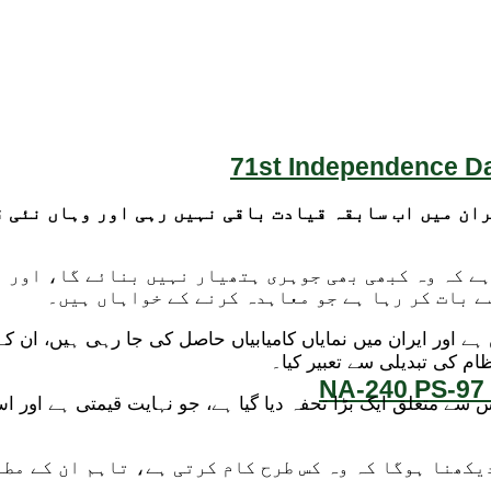
71st Independence Da
ان میں اب سابقہ قیادت باقی نہیں رہی اور وہاں نئی 
ہے کہ وہ کبھی بھی جوہری ہتھیار نہیں بنائے گا، اور 
ے بات کر رہا ہے جو معاہدہ کرنے کے خواہاں ہیں۔
ہے اور ایران میں نمایاں کامیابیاں حاصل کی جا رہی ہیں، ان کے 
ام کی تبدیلی سے تعبیر کیا۔
NA-240 PS-97 
س سے متعلق ایک بڑا تحفہ دیا گیا ہے، جو نہایت قیمتی ہے اور 
یکھنا ہوگا کہ وہ کس طرح کام کرتی ہے، تاہم ان کے مطا