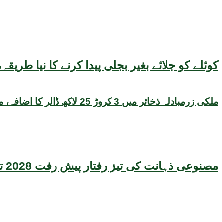
کوئلے کو جلائے بغیر بجلی پیدا کرنے کا نیا طر
ملکی زرمبادلہ ذخائر میں 3 کروڑ 25 لاکھ ڈالر کا اضافہ، مجموعی حجم 22 ارب 47 کروڑ ڈالر تک پہنچ گیا
مصنوعی ذہانت کی تیز رفتار پیش رفت 2028 تک عالمی معیشت کیلئے سنگین خطرہ بن سکتی ہے، نئی تحقیق کا انتباہ