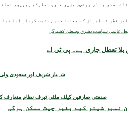
نائب صدر جے ڈی وینس، وزیر خارجہ مارکو روبیو، نمائن
ور قطر نے ایران کے معاملے میں مثبت کردار ادا کیا 
بطے
عالمی سیاست
مشرق وسطیٰ کشیدگی
بلا تعطل جاری ہے۔ پی ٹی اے
شہباز شریف اور سعودی ولی ع
صنعتی صارفین کیلئے ملٹی ٹیرف نظام متعارف کرا
 نمبر شیئر کیے بغیر چیٹ ممکن ہوگی