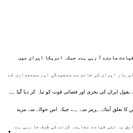
قیادت سامنے آ رہی ہے، جبکہ امریکا ایران میں
اس بار ایران کی جانب سے سنجیدگی اور سمجھداری کے
بقول ایران کی بحری اور فضائی قوت کو تباہ کر دیا گیا ہے
اس کا تعلق آبنائے ہرمز سے ہے، جبکہ اس حوالے سے مزید
بق یہ نئی قیادت معاہدہ کرنے کی طرف جا رہی ہے۔
ٹیکنالوجی