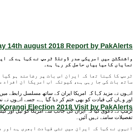
y 14th august 2018 Report by PakAlerts
واشنگٹن میں امریکی صدر ڈونلڈ ٹرمپ نے کہا ہے کہ ایر
نمایاں کامیابیاں حاصل کر رہا ہے۔
ٹرمپ کا کہنا تھا کہ ایران اس بات پر رضامند ہو گیا 
ساتھ بات کی جا رہی ہے، کیونکہ اب امریکا ان افراد س
انہوں نے مزید کہا کہ امریکا ایران کے ساتھ مسلسل رابطے میں 
اور وہاں کی قیادت کو بھی ختم کر دیا گیا ہے، جسے انہوں نے نظ
Korangi Election 2018 Visit by PakAlerts
ٹرمپ نے دعویٰ کیا کہ ایران کی جانب سے امریکا کو تیل اور گی
تفصیلات سامنے نہیں آئیں۔
انہوں نے کہا کہ ایران میں نئی قیادت ابھری ہے اور د