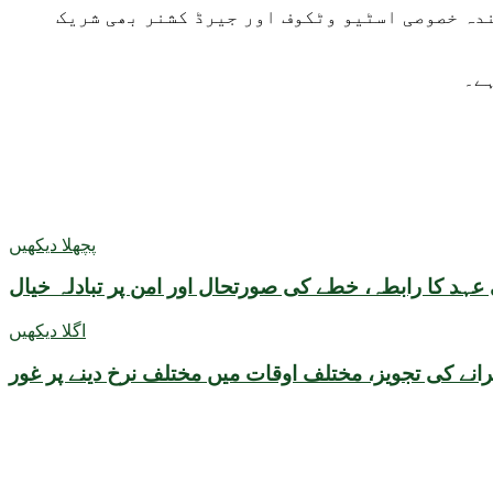
دہ خصوصی اسٹیو وٹکوف اور جیرڈ کشنر بھی شریک
ہے۔
پچھلا دیکھیں
ہد کا رابطہ، خطے کی صورتحال اور امن پر تبادلہ خیال
اگلا دیکھیں
نے کی تجویز، مختلف اوقات میں مختلف نرخ دینے پر غور