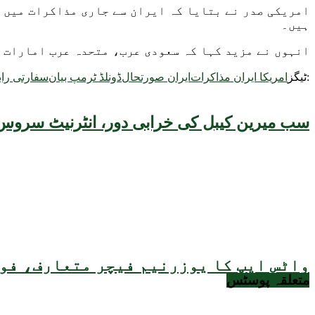
امریکی صدر نے بتایا کہ ایران سے جاری مذاکرات میں 
ہیں۔
انہوں نے مزید کہا کہ سعودی عرب، متحدہ عرب امارات ا
ٹیگز:
امریکا ایران مذاکرات
ایران صورتحال
ڈونلڈ ٹرمپ بیان
سفارتی را
سب میرین کیبل کی خرابی دور، انٹرنیٹ سروس 
واٹس ایپ کا یوزرنیم فیچر متعارف، فون
متعلقہ
پوسٹس