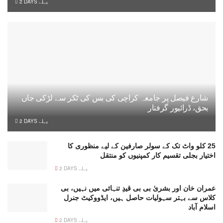
2 DAYS پہلے
شارع فیصل پر جامعہ کراچی کی بس کی ٹکر سے لڑکی جاں
بحق، ڈرائیور گرفتار
2 DAYS پہلے
25 کلو واٹ تک کے سولر صارفین کے لیے منظوری کا
اختیار بجلی تقسیم کار کمپنیوں کو منتقل
2 DAYS پہلے
عمران خان اور بشریٰ بی بی قیدِ تنہائی میں نہیں، بی
کلاس سے بہتر سہولیات حاصل ہیں، ایڈووکیٹ جنرل
اسلام آباد
2 DAYS پہلے