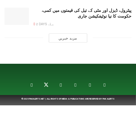
پیٹرول، ڈیزل اور مٹی کے تیل کی قیمتوں میں کمی،
حکومت کا نیا نوٹیفکیشن جاری
2 DAYS پہلے
مزید خبریں
© 2025
PAKALERTS.NET
| ALL RIGHTS OF MEDIA & PUBLICATIONS ARE RESERVED BY
PAK ALERTS