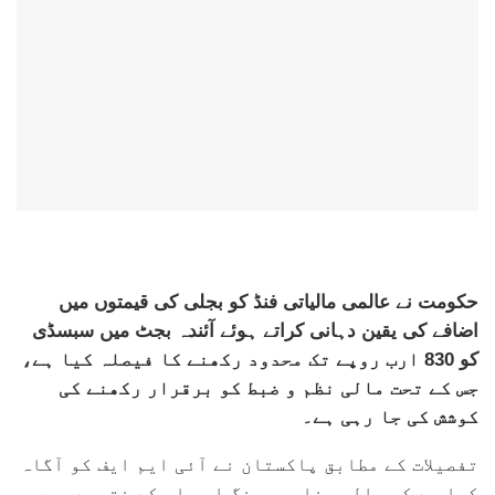
حکومت نے عالمی مالیاتی فنڈ کو بجلی کی قیمتوں میں
اضافے کی یقین دہانی کراتے ہوئے آئندہ بجٹ میں سبسڈی
کو 830 ارب روپے تک محدود رکھنے کا فیصلہ کیا ہے،
جس کے تحت مالی نظم و ضبط کو برقرار رکھنے کی
کوشش کی جا رہی ہے۔
تفصیلات کے مطابق پاکستان نے آئی ایم ایف کو آگاہ
کیا ہے کہ حالیہ خلیجی جنگ اور اس کے نتیجے میں