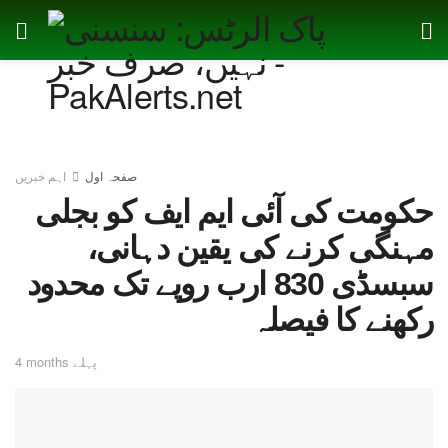
صفحہ اول
اہم خبریں
حکومت کی آئی ایم ایف کو بجلی
مہنگی کرنے کی یقین دہانی،
سبسڈی 830 ارب روپے تک محدود
رکھنے کا فیصلہ
4 months پہلے