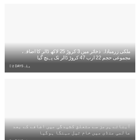
ملکی زرمبادلہ ذخائر میں 3 کروڑ 25 لاکھ ڈالر کا اضافہ،
مجموعی حجم 22 ارب 47 کروڑ ڈالر تک پہنچ گیا
2 DAYS پہلے
آبنائے ہرمز سے متعلق کشیدگی میں اضافے کے بعد
عالمی منڈی میں خام تیل مہنگا ہوگیا