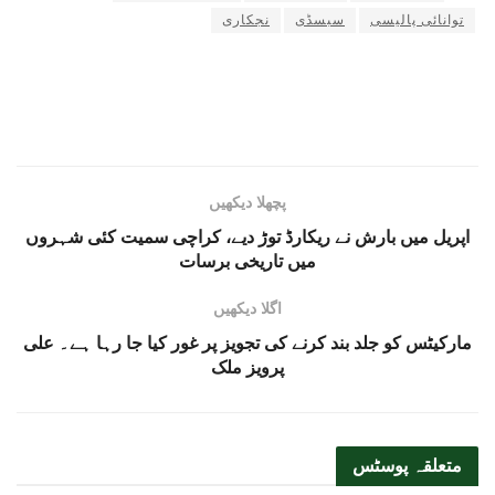
توانائی پالیسی
سبسڈی
نجکاری
پچھلا دیکھیں
اپریل میں بارش نے ریکارڈ توڑ دیے، کراچی سمیت کئی شہروں
میں تاریخی برسات
اگلا دیکھیں
مارکیٹس کو جلد بند کرنے کی تجویز پر غور کیا جا رہا ہے۔ علی
پرویز ملک
متعلقہ
پوسٹس