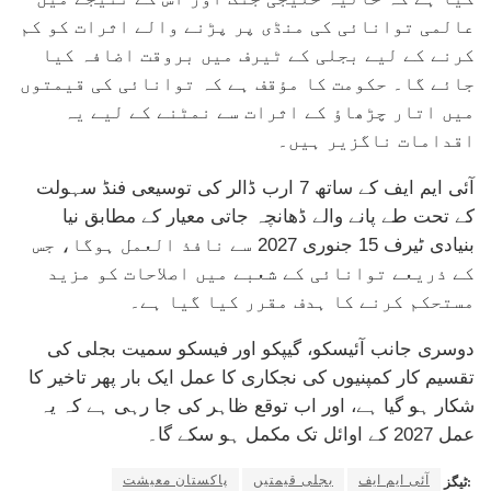
عالمی توانائی کی منڈی پر پڑنے والے اثرات کو کم
کرنے کے لیے بجلی کے ٹیرف میں بروقت اضافہ کیا
جائے گا۔ حکومت کا مؤقف ہے کہ توانائی کی قیمتوں
میں اتار چڑھاؤ کے اثرات سے نمٹنے کے لیے یہ
اقدامات ناگزیر ہیں۔
آئی ایم ایف کے ساتھ 7 ارب ڈالر کی توسیعی فنڈ سہولت
کے تحت طے پانے والے ڈھانچہ جاتی معیار کے مطابق نیا
بنیادی ٹیرف 15 جنوری 2027 سے نافذ العمل ہوگا، جس
کے ذریعے توانائی کے شعبے میں اصلاحات کو مزید
مستحکم کرنے کا ہدف مقرر کیا گیا ہے۔
دوسری جانب آئیسکو، گیپکو اور فیسکو سمیت بجلی کی
تقسیم کار کمپنیوں کی نجکاری کا عمل ایک بار پھر تاخیر کا
شکار ہو گیا ہے، اور اب توقع ظاہر کی جا رہی ہے کہ یہ
عمل 2027 کے اوائل تک مکمل ہو سکے گا۔
آئی ایم ایف
بجلی قیمتیں
پاکستان معیشت
ٹیگز: