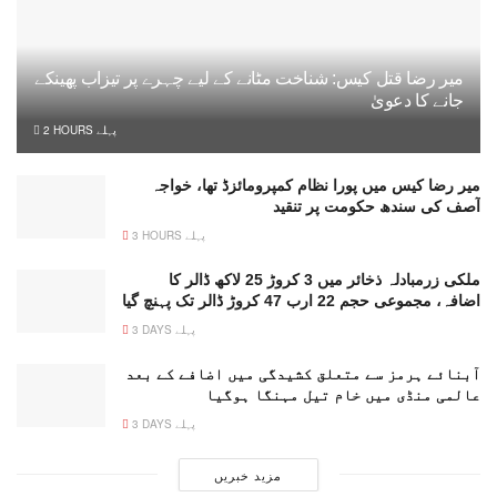
میر رضا قتل کیس: شناخت مٹانے کے لیے چہرے پر تیزاب پھینکے
جانے کا دعویٰ
2 HOURS پہلے
میر رضا کیس میں پورا نظام کمپرومائزڈ تھا، خواجہ
آصف کی سندھ حکومت پر تنقید
3 HOURS پہلے
ملکی زرمبادلہ ذخائر میں 3 کروڑ 25 لاکھ ڈالر کا
اضافہ، مجموعی حجم 22 ارب 47 کروڑ ڈالر تک پہنچ گیا
3 DAYS پہلے
آبنائے ہرمز سے متعلق کشیدگی میں اضافے کے بعد
عالمی منڈی میں خام تیل مہنگا ہوگیا
3 DAYS پہلے
مزید خبریں