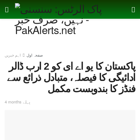
صفحہ اول
اہم خبریں
پاکستان کا یو اے ای کو 2 ارب ڈالر
ادائیگی کا فیصلہ، متبادل ذرائع سے
فنڈز کا بندوبست مکمل
4 months پہلے