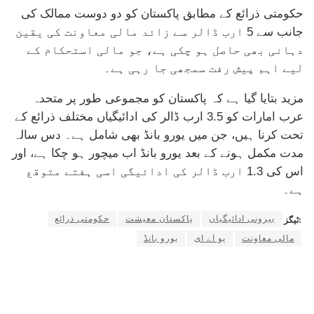
حکومتی ذرائع کے مطابق پاکستان کو دو دوست ممالک کی
جانب سے 5 ارب ڈالر سے زائد مالی معاونت کی یقین
دہانی بھی حاصل ہو چکی ہے، جو مالی استحکام کے
لیے اہم پیش رفت سمجھی جا رہی ہے۔
مزید بتایا گیا ہے کہ پاکستان کو مجموعی طور پر متحدہ
عرب امارات کو 3.5 ارب ڈالر کی ادائیگیاں مختلف ذرائع کے
تحت کرنا ہیں، جن میں یورو بانڈ بھی شامل ہے۔ دس سالہ
مدت مکمل ہونے کے بعد یورو بانڈ اب میچور ہو چکا ہے، اور
اس کی 1.3 ارب ڈالر کی ادائیگی اسی ہفتے متوقع
ہے۔
بیرونی ادائیگیاں
پاکستان معیشت
حکومتی ذرائع
ٹیگز:
مالی معاونت
یو اے ای
یورو بانڈ