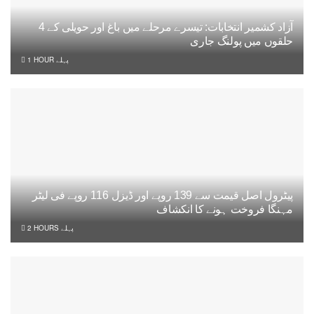
آزاد کشمیر انتخابات: تیسرے مرحلے میں باغ اور حویلی کے 4
حلقوں میں پولنگ جاری
1 HOUR پہلے
پیٹرول اصل قیمت سے 139 روپے اور ڈیزل 116 روپے فی لیٹر
مہنگا فروخت ہونے کا انکشاف
2 HOURS پہلے