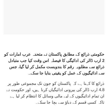
حکومتی ذرائع کے مطابق پاکستان نے متحدہ عرب امارات کو
2 ارب ڈالر کی ادائیگی کا فیصلہ اس وقت کیا جب متبادل
ذرائع سے مطلوبہ رقم کا بندوبست مکمل کر لیا گیا، جس
سے ادائیگیوں کے عمل کو یقینی بنایا جا سکے۔
ذرائع کا کہنا ہے کہ پاکستان کو جون تک مجموعی طور پر
4.8 ارب ڈالر کی بیرونی ادائیگیاں کرنا ہیں، اور حکومت نے
ان تمام ادائیگیوں کے لیے مالی وسائل کا انتظام کر لیا ہے
تاکہ کسی قسم کے دباؤ سے بچا جا سکے۔