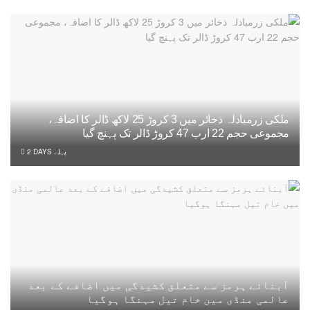
ملکی زرمبادلہ ذخائر میں 3 کروڑ 25 لاکھ ڈالر کا اضافہ،
مجموعی حجم 22 ارب 47 کروڑ ڈالر تک پہنچ گیا
2 DAYS پہلے
آبنائے ہرمز سے متعلق کشیدگی میں اضافے کے بعد
عالمی منڈی میں خام تیل مہنگا ہوگیا