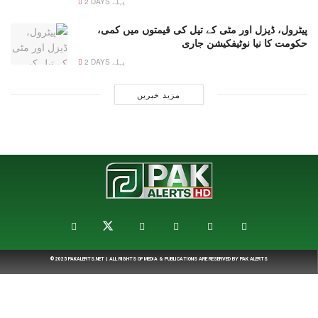
2 DAYS پہلے
پیٹرول، ڈیزل اور مٹی کے تیل کی قیمتوں میں کمی،
حکومت کا نیا نوٹیفکیشن جاری
2 DAYS پہلے
مزید خبریں
© 2025
PAKALERTS.NET
| ALL RIGHTS OF MEDIA & PUBLICATIONS ARE RESERVED BY
PAK ALERTS