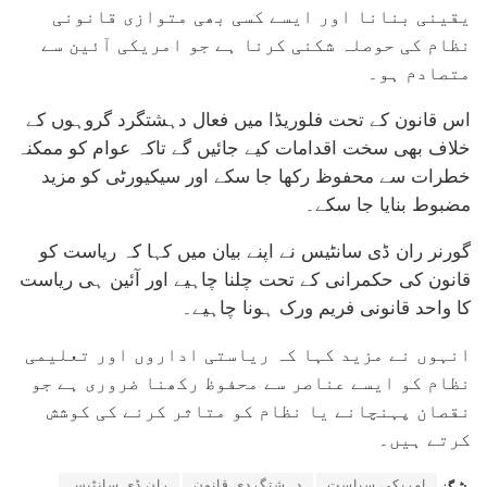
یقینی بنانا اور ایسے کسی بھی متوازی قانونی
نظام کی حوصلہ شکنی کرنا ہے جو امریکی آئین سے
متصادم ہو۔
اس قانون کے تحت فلوریڈا میں فعال دہشتگرد گروہوں کے
خلاف بھی سخت اقدامات کیے جائیں گے تاکہ عوام کو ممکنہ
خطرات سے محفوظ رکھا جا سکے اور سیکیورٹی کو مزید
مضبوط بنایا جا سکے۔
گورنر ران ڈی سانٹیس نے اپنے بیان میں کہا کہ ریاست کو
قانون کی حکمرانی کے تحت چلنا چاہیے اور آئین ہی ریاست
کا واحد قانونی فریم ورک ہونا چاہیے۔
انہوں نے مزید کہا کہ ریاستی اداروں اور تعلیمی
نظام کو ایسے عناصر سے محفوظ رکھنا ضروری ہے جو
نقصان پہنچانے یا نظام کو متاثر کرنے کی کوشش
کرتے ہیں۔
امریکی سیاست
دہشتگردی قانون
ران ڈی سانٹیس