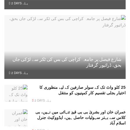
2 DAYS پہلے
شارع فیصل پر جامعہ کراچی کی بس کی ٹکر سے لڑکی جاں
بحق، ڈرائیور گرفتار
2 DAYS پہلے
25 کلو واٹ تک کے سولر صارفین کے لیے منظوری کا
اختیار بجلی تقسیم کار کمپنیوں کو منتقل
2 DAYS پہلے
عمران خان اور بشریٰ بی بی قیدِ تنہائی میں نہیں، بی
کلاس سے بہتر سہولیات حاصل ہیں، ایڈووکیٹ جنرل
اسلام آباد