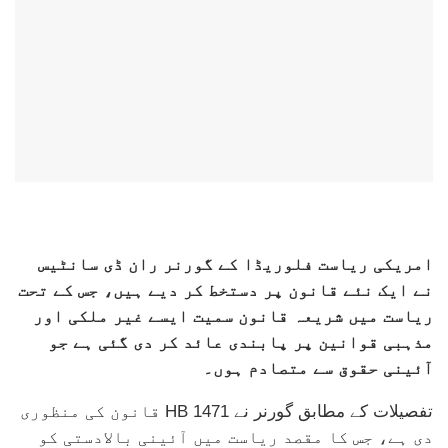
امریکی ریاست فلوریڈا کے گورنر ران ڈی سانٹیس
نے ایک نئے قانون پر دستخط کر دیے ہیں، جس کے تحت
ریاست میں شریعہ قانون سمیت ایسے غیر ملکی اور
مذہبی قوانین پر پابندی عائد کر دی گئی ہے جو
آئینی حقوق سے متصادم ہوں۔
تفصیلات کے مطابق گورنر نے HB 1471 قانون کی منظوری
دی ہے، جس کا مقصد ریاست میں آئینی بالادستی کو