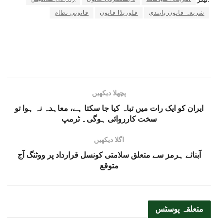
ٹیگز:
شریعہ قانون پابندی
فلوریڈا قانون
قانونی نظام
پچھلا دیکھیں
ایران کو ایک رات میں تباہ کیا جا سکتا ہے، معاہدہ نہ ہوا تو
سخت کارروائی ہوگی۔ ٹرمپ
اگلا دیکھیں
آبنائے ہرمز سے متعلق سلامتی کونسل قرارداد پر ووٹنگ آج
متوقع
متعلقہ
پوسٹس