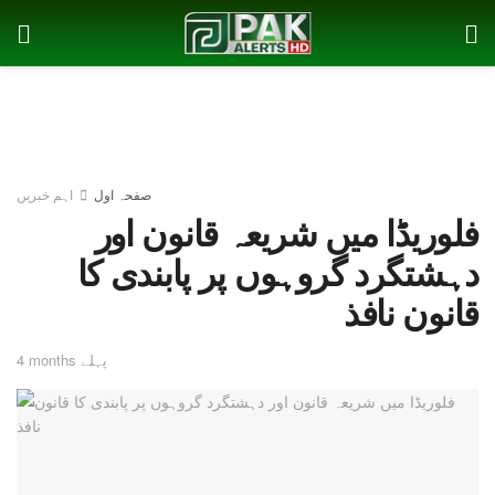
صفحہ اول
اہم خبریں
فلوریڈا میں شریعہ قانون اور
دہشتگرد گروہوں پر پابندی کا
قانون نافذ
4 months پہلے