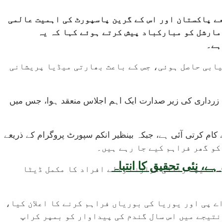
عے پاکستان اور اس کے گرین پاسپورٹ کی اہمیت عالمی
 مارشل کو مبارکباد پیش کرتے ہوئے کہا کہ یہ
ہے۔
میابی حاصل ہوئی، جس کے باعث بھارتی میڈیا پریشانی
ی زرداری کی زیر صدارت ایک اہم اجلاس منعقد ہوا، جس میں
 کام کرتی آئی ہے، جبکہ بینظیر انکم سپورٹ پروگرام کے ذریعے
 سے نیچے زندگی گزارنے والے افراد کا مکمل ڈیٹا
ے پی اور یوریا کی بوریاں فراہم کرنے کا اعلان کیا،
نتیجے میں اس سال گندم کی پیداوار کو بمپر کراپ