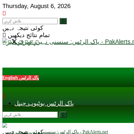
Thursday, August 6, 2026
کوئی نتیجہ نہیں
تمام نتائج دیکھیں
English پاک الرٹس
پاک الرٹس یوٹیوب چینل
کوئی نتیجہ نہیں