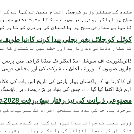
سندھ کے سینئر وزیر شرجیل انعام میمن نے کہا ہے کہ ا
سطح پر اجاگر ہوئی ہے، جس سے ملک کا مثبت تشخص مضبوط
کامیابی سفارتی سطح پر پاکستان کی برتری کو ظاہر کرت
کوئلے کو جلائے بغیر بجلی پیدا کرنے کا نیا طر
انہوں نے مزید کہا کہ پاکستان دنیا کی واحد اسلامی ا
کا شکار دکھائی دے رہا ہے اور خطے میں پاکستان کا مؤ
ڈائریکٹوریٹ آف سوشل اینڈ الیکٹرانک میڈیا کراچی میں پریس
چاروں صوبوں کے وزرائے اعلیٰ نے شرکت کی اور مختلف قومی و ت
ان کا کہنا تھا کہ پاکستان پیپلز پارٹی کی تاریخ اس بات کی ع
اہم ڈیٹا اکٹھا کیا گیا ہے، جس کی بنیاد پر بڑے پیمانے پر ہاؤسنگ منصوبہ شروع کیا جا رہا 
مصنوعی ذہانت کی تیز رفتار پیش رفت 2028 تک عالمی معیشت کیلئے سنگین خطرہ بن سکتی ہے، نئی تحقیق کا انتباہ
انہوں نے بتایا کہ سندھ حکومت نے بینظیر ہاری کارڈ م
موجود ہے، جس کی مدد سے مستحق افراد تک سہولیات کی ف
زرعی شعبے کے حوالے سے انہوں نے کہا کہ گندم کی کاشت
تاکہ ان کی حوصلہ افزائی کی جا سکے، جبکہ بارشوں سے 