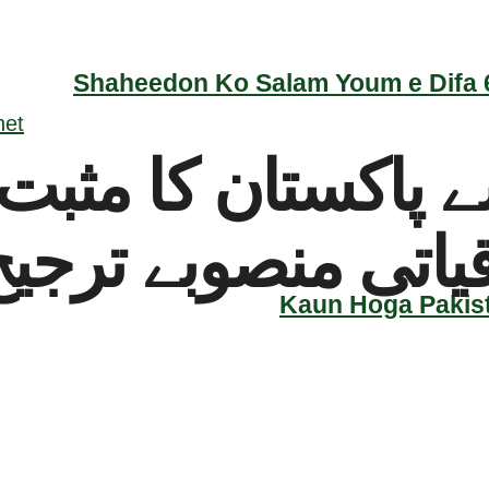
Shaheedon Ko Salam Youm e Difa 6
سے پاکستان کا مثب
قیاتی منصوبے ترج
Kaun Hoga Pakist