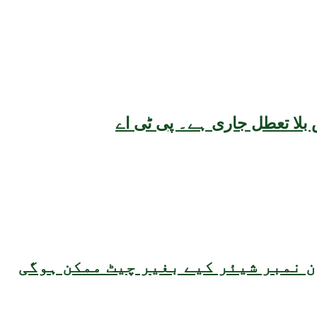
بلا تعطل جاری ہے۔ پی ٹی اے
 نمبر شیئر کیے بغیر چیٹ ممکن ہوگی