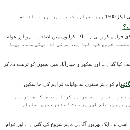
انہوں نے مزید بتایا کہ اس وقت گندم کی کٹائی کا عمل جاری ہے اور حکومت سندھ نے تین لاکھ سے زائد چھوٹے کاشتکاروں کو فی ایکڑ 1500 روپے فراہم کیے ہیں، اور یہ اقدام
ے؟
 فراہم کر رہی ہے تاکہ کرایوں میں اضافہ نہ ہو اور عوام
65 لاکھ افراد کے لیے بھی فی کس 2000 روپے کی مالی معاونت کا سلسلہ شروع کیا گیا ہے، جس کی ادائیگی سندھ بینک
 کیا گیا ہے، اور سکھر و حیدرآباد میں بچیوں کو تربیت دے کر
تاکہ عوام کو بہتر سفری سہولیات فراہم کی جا سکیں۔
ہ سے زیادہ ریلیف فراہم کرنا ہے، جبکہ چیئرمین
ہے ہیں، خاص طور پر صحت کے شعبے میں نمایاں
سی لیے ایک بھرپور آگاہی مہم شروع کی گئی ہے، اور عوام