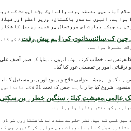
سلام آباد میں منعقد ہونے والے ایک بڑے ایونٹ کے ذری
 ہوا ہے، انہوں نے صدرِ پاکستان، وزیرِ اعظم اور فیلڈ
ی ہے جبکہ بھارت اس صورتحال پر شدید ردِعمل کا شکار 
یقہ، چین کے سائنسدانوں کی اہم پیش رفت
یٹمی طاقت ہے اور “معرکۂ حق” کے ذریعے بھی ملک کو کا
قف مضبوط ہوا ہے۔
 کانفرنس سے خطاب کرتے ہوئے انہوں نے بتایا کہ صدر آصف عل
رقیاتی امور پر تفصیلی غور کیا گیا۔
کاس ہے کہ وہ ہمیشہ عوامی فلاح و بہبود اور بہتر مستقبل کے لیے
ہے، جس کے تحت 21 لاکھ خاندانوں کو گھر فراہم کیے جا رہے ہیں۔
تعارف کرایا ہے، جبکہ بی آئی ایس پی کے پاس خطِ غربت
راہمی کو مؤثر بنایا جا رہا ہے۔
 میں کمی کے پیش نظر حکومت سندھ نے کاشتکاروں کو ڈی ا
متاثرہ فصل کے لیے ادویات بھی فراہم کی گئیں، جس کے 