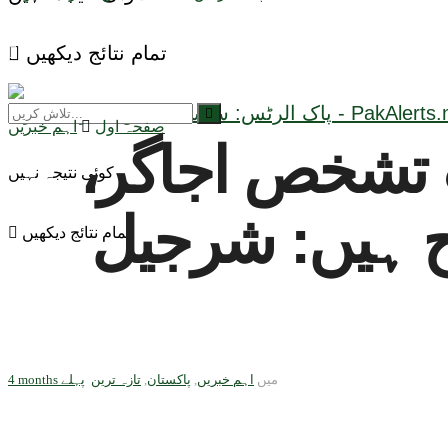
تمام نتائج دیکھیں
صفحہ اول
اہم خبریں
ت تشخص اجاگر،
کوئی نتیجہ نہیں
یح ہیں: شرجیل
تمام نتائج دیکھیں
میں
اہم خبریں
,
پاکستان
,
تازہ ترین
4 months پہلے