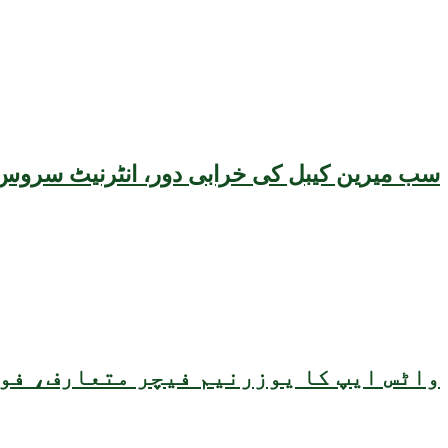
سب میرین کیبل کی خرابی دور، انٹرنیٹ سروس 
واٹس ایپ کا یوزرنیم فیچر متعارف، فون