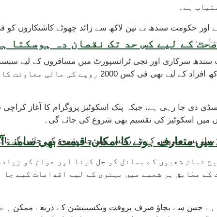
تیاب ہے۔
یا ہے۔
حت کے لیے کس حد تک نقصان دہ ہوسکتا ہ
ت سندھ سرکاری اور نجی ٹرانسپورٹ میں مسافروں کے لیے سبسڈی
کو ریلیف مل سکے، جبکہ موٹر سائیکل استعمال کرنے والے 
سڈی دی جا رہی ہے، جبکہ پنک اسکوٹیز پروگرام کا آغاز کراچی سے
ں میں اسکوٹیز کی تقسیم بھی شروع کی جائے گی۔
 میں پیپلز بس سروس کے نئے روٹس بھی جلد شروع کیے جائیں گے 
یح تمام شعبوں کے مسائل کو حل کرنا اور عوام کو زیاد
 کے مطابق ہر شعبے میں بہتری کے لیے اقدامات کیے جا ر
ی ہے جس سے بچاؤ صرف بروقت ویکسینیشن کے ذریعے ممکن ہے، ا