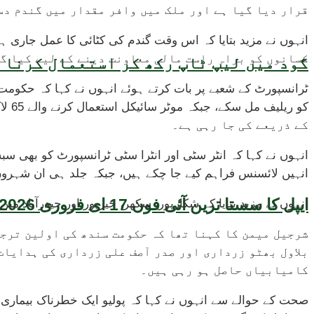
قرار دیا گیا ہے اور ملک میں وافر مقدار میں گندم دس
کسانوں کو براہِ راست مالی معاونت دینے کے لیے کیا گ
گود میں لیپ ٹاپ رکھ کر استعمال کرنا ص
ٹرانسپورٹ کے شعبے پر بات کرتے ہوئے انہوں نے کہا کہ حکوم
کے ذریعے کی جا رہی ہے۔
انہوں نے کہا کہ انٹر سٹی اور انٹرا سٹی ٹرانسپورٹ کو بھی سب
انہیں لائسنس فراہم کیے جا چکے ہیں، جبکہ جلد ہی ان شہرو
ایپل کا سستا ترین آئی فون 17 ای فروری 2026 میں متعارف ہونے کا امکان، قیمت بھی سامنے آگئی
انہوں نے مزید بتایا کہ شکارپور، سکھر، خیرپور اور حیدرآباد
شرجیل میمن کا کہنا تھا کہ حکومت سندھ کی اولین ترج
بلاول بھٹو زرداری اور صدر آصف علی زرداری کی ہدایات
کامیابیاں حاصل ہو رہی ہیں۔
صحت کے حوالے سے انہوں نے کہا کہ پولیو ایک خطرناک بیمار