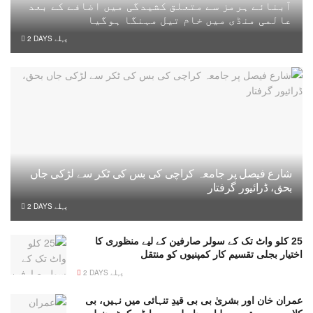
آبنائے ہرمز سے متعلق کشیدگی میں اضافے کے بعد
عالمی منڈی میں خام تیل مہنگا ہوگیا
2 DAYS پہلے
شارع فیصل پر جامعہ کراچی کی بس کی ٹکر سے لڑکی جاں
بحق، ڈرائیور گرفتار
2 DAYS پہلے
25 کلو واٹ تک کے سولر صارفین کے لیے منظوری کا
اختیار بجلی تقسیم کار کمپنیوں کو منتقل
2 DAYS پہلے
عمران خان اور بشریٰ بی بی قیدِ تنہائی میں نہیں، بی