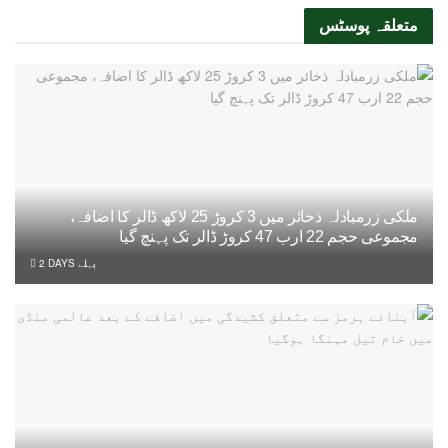
متعلقہ
پوسٹس
ملکی زرمبادلہ ذخائر میں 3 کروڑ 25 لاکھ ڈالر کا اضافہ،
مجموعی حجم 22 ارب 47 کروڑ ڈالر تک پہنچ گیا
2 DAYS پہلے