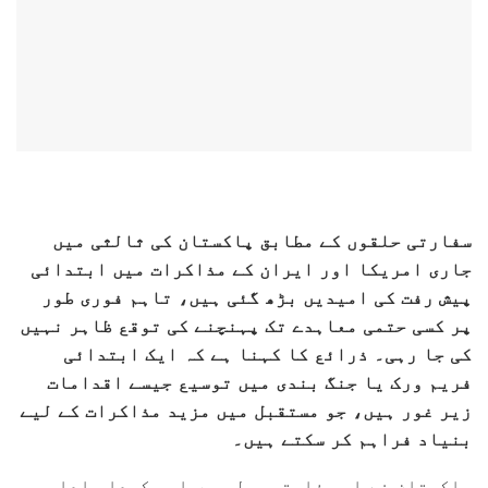
سفارتی حلقوں کے مطابق پاکستان کی ثالثی میں
جاری امریکا اور ایران کے مذاکرات میں ابتدائی
پیش رفت کی امیدیں بڑھ گئی ہیں، تاہم فوری طور
پر کسی حتمی معاہدے تک پہنچنے کی توقع ظاہر نہیں
کی جا رہی۔ ذرائع کا کہنا ہے کہ ایک ابتدائی
فریم ورک یا جنگ بندی میں توسیع جیسے اقدامات
زیر غور ہیں، جو مستقبل میں مزید مذاکرات کے لیے
بنیاد فراہم کر سکتے ہیں۔
پاکستان نے اس سفارتی عمل میں اہم کردار ادا