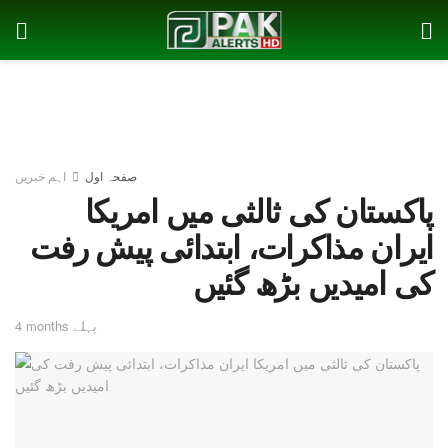
صفحہ اول
اہم خبریں
پاکستان کی ثالثی میں امریکا
ایران مذاکرات، ابتدائی پیش رفت
کی امیدیں بڑھ گئیں
4 months پہلے