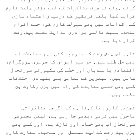
کرتے ہوئے نہ صرف مذاکرات کے لیے مؤثر پلیٹ فارم
فراہم کیا بلکہ فریقین کے درمیان اعتماد سازی
کے اقدامات میں بھی سہولت کاری کی، جسے اقوام
متحدہ سمیت عالمی برادری نے ایک مثبت پیش رفت
قرار دیا ہے۔
تاہم اس پیش رفت کے باوجود کئی اہم معاملات اب
بھی حل طلب ہیں، جن میں ایران کا جوہری پروگرام،
اقتصادی پابندیاں اور خطے کی سکیورٹی صورتحال
شامل ہیں۔ مبصرین کے مطابق یہی بنیادی اختلافات
کسی بھی حتمی معاہدے کی راہ میں بڑی رکاوٹ بن
سکتے ہیں۔
تجزیہ کاروں کا کہنا ہے کہ اگرچہ مذاکراتی
ماحول میں نرمی دیکھی جا رہی ہے، لیکن مجموعی
صورتحال اب بھی حساس اور نازک ہے، اور کسی بھی
بڑی پیش رفت کے لیے مسلسل اور سنجیدہ سفارت کاری