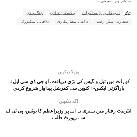
ناگزیر ہوگی۔
امریکا ایران مذاکرات
پاکستان ثالثی
جنگ بندی
ٹیگز:
سفارتی پیش رفت
عالمی سفارتکاری
علاقائی سکیورٹی
پچھلا دیکھیں
کوہاٹ میں تیل و گیس کی بڑی دریافت، او جی ڈی سی ایل نے
باراگزئی ایکس-1 کنویں سے کمرشل پیداوار شروع کردی
اگلا دیکھیں
انٹرنیٹ رفتار میں بہتری نہ آنے پر وزیراعظم کا نوٹس، پی ٹی اے
سے رپورٹ طلب