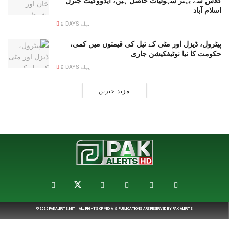
کلاس سے بہتر سہولیات حاصل ہیں، ایڈووکیٹ جنرل
اسلام آباد
2 DAYS پہلے
پیٹرول، ڈیزل اور مٹی کے تیل کی قیمتوں میں کمی،
حکومت کا نیا نوٹیفکیشن جاری
2 DAYS پہلے
مزید خبریں
© 2025
PAKALERTS.NET
| ALL RIGHTS OF MEDIA & PUBLICATIONS ARE RESERVED BY
PAK ALERTS