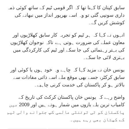
سابق کپتان کا کہنا تھا کہ اگر قومی ٹیم کے ساتھ کوئی ذمہ
داری سونپی گئی تو وہ اسے بھرپور انداز میں نبھانے کی
کوشش کریں گے۔
انہوں نے کہا کہ ہر ٹیم کو تجربہ کار سابق کھلاڑیوں اور
معاون عملے کی ضرورت ہوتی ہے، تاکہ نوجوان کھلاڑیوں
کی بہتر رہنمائی کی جا سکے اور ٹیم کی کارکردگی میں
بہتری لائی جا سکے۔
یونس خان نے مزید کہا کہ چاہے وہ خود ہوں یا کوئی اور
سابق کرکٹر، جسے بھی موقع ملے اسے ذاتی مفادات سے
بالاتر ہو کر پاکستان کی خدمت کرنی چاہیے۔
واضح رہے کہ یونس خان پاکستان کرکٹ کی تاریخ کے
کامیاب ترین بلے بازوں میں شمار ہوتے ہیں اور 2009 میں
پاکستان کو ٹی ٹوئنٹی عالمی کپ جتوانے والی ٹیم
کے کپتان بھی رہے ہیں۔