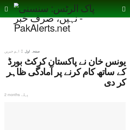
صفحہ اول
اہم خبریں
یونس خان نے پاکستان کرکٹ بورڈ
کے ساتھ کام کرنے پر آمادگی ظاہر
کر دی
2 months پہلے