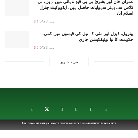
عمران خان اور بشریٰ بی بی قیدِ تنہائی میں نہیں، بی
کلاس سے بہتر سہولیات حاصل ہیں، ایڈووکیٹ جنرل
اسلام آباد
2 DAYS پہلے
پیٹرول، ڈیزل اور مٹی کے تیل کی قیمتوں میں کمی،
حکومت کا نیا نوٹیفکیشن جاری
2 DAYS پہلے
مزید خبریں
© 2025
PAKALERTS.NET
| ALL RIGHTS OF MEDIA & PUBLICATIONS ARE RESERVED BY
PAK ALERTS