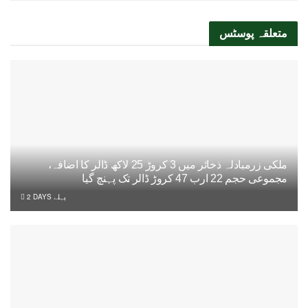
متعلقہ
پوسٹس
ملکی زرمبادلہ ذخائر میں 3 کروڑ 25 لاکھ ڈالر کا اضافہ،
مجموعی حجم 22 ارب 47 کروڑ ڈالر تک پہنچ گیا
2 DAYS پہلے