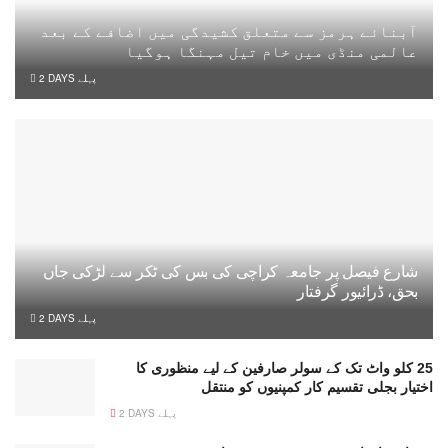
آبنائے ہرمز سے متعلق کشیدگی میں اضافے کے بعد
عالمی منڈی میں خام تیل مہنگا ہوگیا
2 DAYS پہلے
شارع فیصل پر جامعہ کراچی کی بس کی ٹکر سے لڑکی جاں
بحق، ڈرائیور گرفتار
2 DAYS پہلے
25 کلو واٹ تک کے سولر صارفین کے لیے منظوری کا
اختیار بجلی تقسیم کار کمپنیوں کو منتقل
2 DAYS پہلے