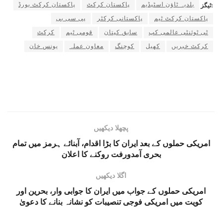
بلدیہ ٹاؤن اسٹیڈیم
پاکستان کرکٹ
پاکستان کرکٹ بورڈ
ٹیگز:
پاکستان کرکٹ ٹیم
پاکستانی کرکٹر
پی سی بی
ٹی ٹوئنٹی عالمی کپ
سابق کپتان
قومی ٹیم
کرکٹ
کرکٹ خبریں
کھیل
کوچنگ
معاون عملہ
یونس خان
پچھلا دیکھیں
امریکی حملوں کے بعد ایران کا بڑا اقدام، آبنائے ہرمز میں تمام
بحری آمدورفت روکنے کا اعلان
اگلا دیکھیں
امریکی حملوں کے جواب میں ایران کا جوابی وار، بحرین اور
کویت میں امریکی فوجی تنصیبات کو نشانہ بنانے کا دعویٰ