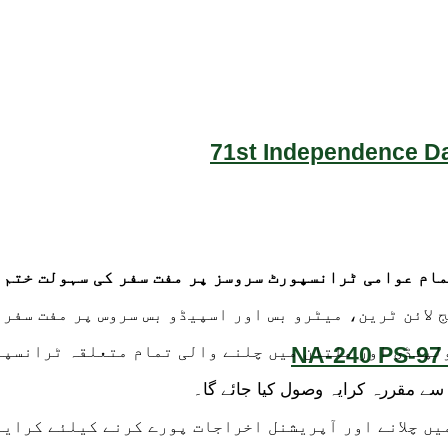
71st Independence Da
مام عوامی ٹرانسپورٹ سروسز پر مفت سفر کی سہولت ختم 
لائن ٹرین، میٹرو بس اور اسپیڈو بس سروس پر مفت سفر 
NA-240 PS-97 
ولپنڈی اور ملتان میں چلنے والی تمام متعلقہ ٹرانسپو
ے مقررہ کرایہ وصول کیا جائے گا۔
یں چلانے اور آپریشنل اخراجات پورے کرنے کیلئے کرایو