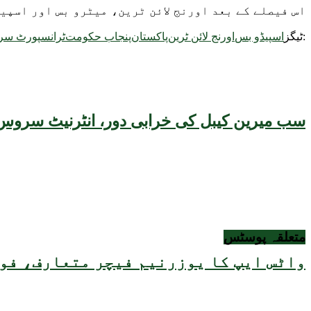
اس فیصلے کے بعد اورنج لائن ٹرین، میٹرو بس اور اسپ
ٹیگز:
اسپیڈو بس
اورنج لائن ٹرین
پاکستان
پنجاب حکومت
ٹرانسپورٹ س
سب میرین کیبل کی خرابی دور، انٹرنیٹ سروس 
متعلقہ
پوسٹس
واٹس ایپ کا یوزرنیم فیچر متعارف، فون