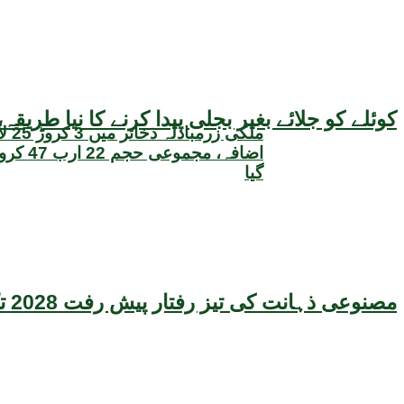
کوئلے کو جلائے بغیر بجلی پیدا کرنے کا نیا طر
ملکی زر
اضافہ، مجم
گیا
مصنوعی ذہانت کی تیز رفتار پیش رفت 2028 تک عالمی معیشت کیلئے سنگین خطرہ بن سکتی ہے، نئی تحقیق کا انتباہ