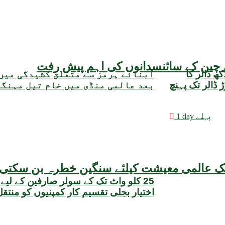
یقہ، چین کے سائنسدانوں کی اہم پیش رفت
مبادلہ ذخائر میں 3 کروڑ 25 لاکھ ڈالر کا
آبنائے ہرمز سے متعلق کشیدگی میں
وعی حجم 22 ارب 47 کروڑ ڈالر تک پہنچ
بعد عالمی منڈی میں خام تیل مہنگ
1 day پہلے
25 کلو واٹ تک کے سولر صارفین کے لیے
اختیار بجلی تقسیم کار کمپنیوں کو منتق