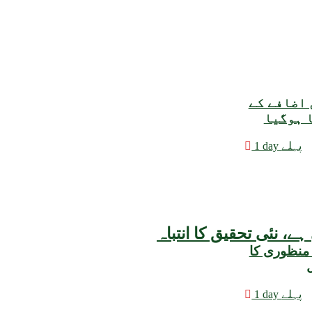
 اضافے کے
ا ہوگیا
1 day پہلے
 منظوری کا
ل
1 day پہلے