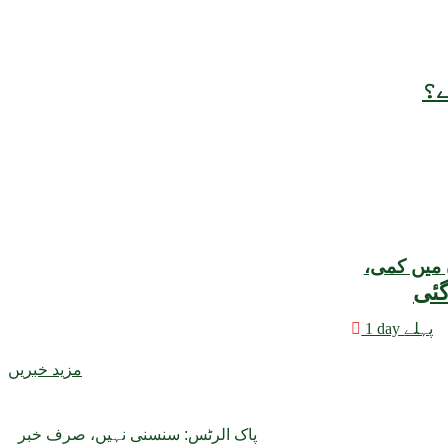
ے؟
 میں کمی،
1 day پہلے
مزید خبریں
پاک الرٹس: سنسنی نہیں، صرف خبر