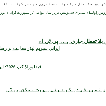
یڈو بس استعمال کرنے والے مسافروں کو سفر کیلئے باقا
روس
راولپنڈی
شہری سہولتیں
عزیر شاہ
عوامی ٹرانسپورٹ
کرایہ
لاہور
م
بلا تعطل جاری ہے۔ پی ٹی اے
ایرانی سپریم لیڈر معاہدے پر رض
فیفا ورلڈ کپ 2026: ایران نے امریکا میں میچز کھیلنے کیلئے نئی شرط عائد کر دی
 نمبر شیئر کیے بغیر چیٹ ممکن ہوگی