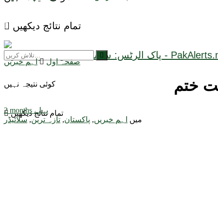
تمام نتائج دیکھیں
صفحہ اول
اہم خبریں
ت ختم
کوئی نتیجہ نہیں
2 months پہلے
تمام نتائج دیکھیں
میں
اہم خبریں
,
پاکستان
,
تازہ ترین
,
سلائیڈر