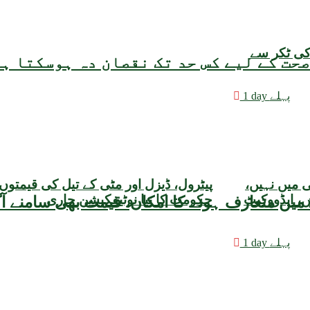
کی ٹکر سے
حت کے لیے کس حد تک نقصان دہ ہوسکتا ہ
1 day پہلے
ی میں نہیں،
پیٹرول، ڈیزل اور مٹی کے تیل کی قیمتوں
، ایڈووکیٹ
حکومت کا نیا نوٹیفکیشن جاری
1 day پہلے