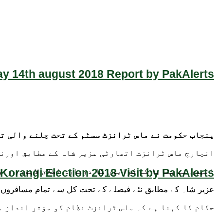
y 14th august 2018 Report by PakAlerts
پنجاب حکومت نے ماس ٹرانزٹ سسٹم کے تحت چلنے والی ت
انچارج ماس ٹرانزٹ اتھارٹی عزیر شاہ کے مطابق اورنج 
Korangi Election 2018 Visit by PakAlerts
انہوں نے بتایا کہ کرایوں کا دوبارہ اطلاق لاہور، را
عزیر شاہ کے مطابق نئے فیصلے کے تحت کل سے تمام مسافروں س
حکام کا کہنا ہے کہ ماس ٹرانزٹ نظام کو مؤثر انداز م