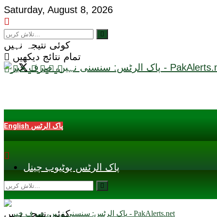
Saturday, August 8, 2026
کوئی نتیجہ نہیں
تمام نتائج دیکھیں
English پاک الرٹس
پاک الرٹس یوٹیوب چینل
کوئی نتیجہ نہیں