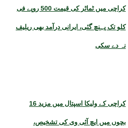
کراچی میں ٹماٹر کی قیمت 500 روپے فی
کلو تک پہنچ گئی، ایرانی درآمد بھی ریلیف
نہ دے سکی
کراچی کے ولیکا اسپتال میں مزید 16
بچوں میں ایچ آئی وی کی تشخیص،