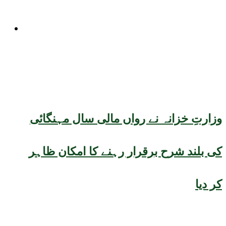
کاروبار
وزارتِ خزانہ نے رواں مالی سال مہنگائی
کی بلند شرح برقرار رہنے کا امکان ظاہر
کر دیا