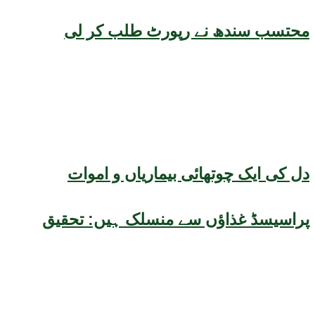
محتسب سندھ نے رپورٹ طلب کر لی
دل کی ایک چوتھائی بیماریاں و اموات
پراسیسڈ غذاؤں سے منسلک ہیں: تحقیق