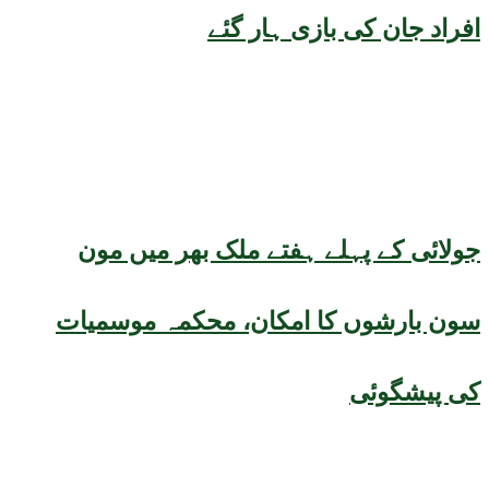
افراد جان کی بازی ہار گئے
جولائی کے پہلے ہفتے ملک بھر میں مون
سون بارشوں کا امکان، محکمہ موسمیات
کی پیشگوئی