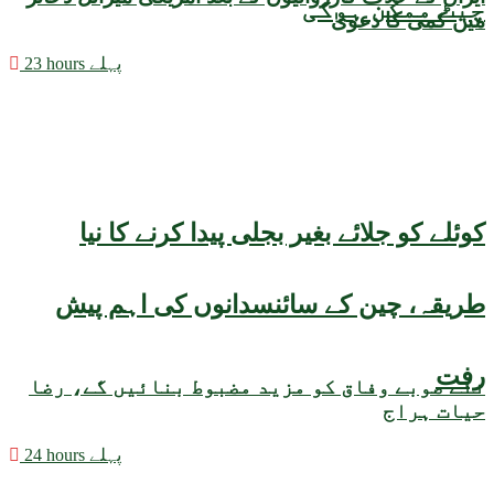
چیٹ ممکن ہوگی
میں کمی کا دعویٰ
23 hours پہلے
کوئلے کو جلائے بغیر بجلی پیدا کرنے کا نیا
طریقہ، چین کے سائنسدانوں کی اہم پیش
رفت
نئے صوبے وفاق کو مزید مضبوط بنائیں گے، رضا
حیات ہراج
24 hours پہلے