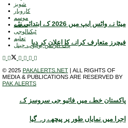
شوبز
کاروبار
موسم
میٹا نے واٹس ایپ میں 2026 کے ابتدائی نئے
صحت
ٹیکنالوجی
تعلیم
فیچرز متعارف کرانے کا اعلان کر دیا
پاک الرٹس یوٹیوب چینل
© 2025
PAKALERTS.NET
| ALL RIGHTS OF
MEDIA & PUBLICATIONS ARE RESERVED BY
PAK ALERTS
پاکستان خطے میں فائیو جی سروسز کے
اجرا میں نمایاں طور پر پیچھے رہ گیا