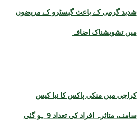
شدید گرمی کے باعث گیسٹرو کے مریضوں
میں تشویشناک اضافہ
کراچی میں منکی پاکس کا نیا کیس
سامنے، متاثرہ افراد کی تعداد 9 ہو گئی