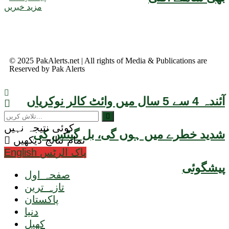
مزید خبریں
© 2025
PakAlerts.net
| All rights of Media & Publications are
Reserved by
Pak Alerts
آئندہ 4 سے 5 سال میں وائٹ کالر نوکریاں
کوئی نتیجہ نہیں
شدید خطرے میں ہوں گی، بل گیٹس کی
تمام نتائج دیکھیں
English پاک الرٹس
پیشگوئی
صفحہ اول
تازہ ترین
پاکستان
دنیا
کھیل