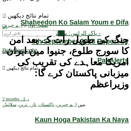
تمام نتائج دیکھیں
Shaheedon Ko Salam Youm e Difa
صفحہ اول
اہم خبریں
جنگ کی طویل رات کے بعد امن
6th September 2018 Report by
کا سورج طلوع، جنیوا میں ایران
کوئی نتیجہ نہیں
PakAlerts
امریکا معاہدے کی تقریب کی
تمام نتائج دیکھیں
میزبانی پاکستان کرے گا:
وزیراعظم
2 months پہلے
میں
اہم خبریں
,
پاکستان
,
تازہ ترین
,
سلائیڈر
Kaun Hoga Pakistan Ka Naya