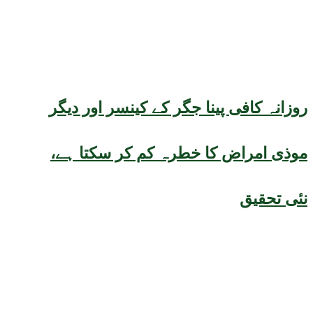
روزانہ کافی پینا جگر کے کینسر اور دیگر
موذی امراض کا خطرہ کم کر سکتا ہے،
نئی تحقیق