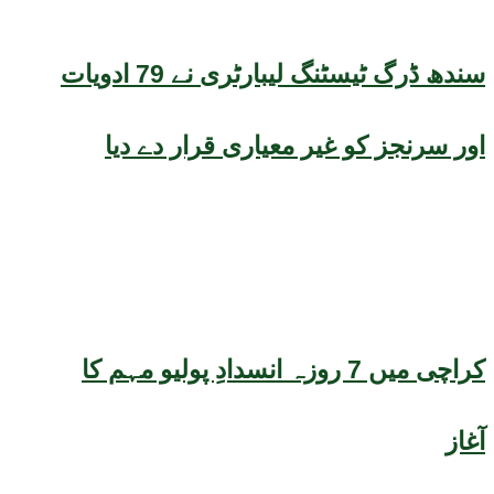
سندھ ڈرگ ٹیسٹنگ لیبارٹری نے 79 ادویات
اور سرنجز کو غیر معیاری قرار دے دیا
کراچی میں 7 روزہ انسدادِ پولیو مہم کا
آغاز