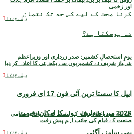
اور زخمی
کرنا صحت کے لیے کس حد تک نقصان
1 day پہلے
دہ ہوسکتا ہے؟
یومِ استحصالِ کشمیر: صدر زرداری اور وزیراعظم
شہباز شریف نے کشمیریوں سے یکجہتی کا اعادہ کر دیا
1 day پہلے
ایپل کا سستا ترین آئی فون 17 ای فروری
2026 میں متعارف ہونے کا امکان، قیمت
خیرپور میں اعلیٰ معیار کے لیتھیم کی دریافت، مقامی
صنعت کے قیام کی جانب اہم پیش رفت
بھی سامنے آگئی
1 day پہلے