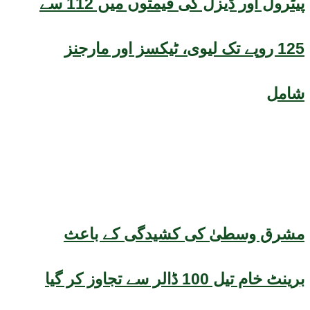
پیٹرول اور ڈیزل کی قیمتوں میں 112 سے
125 روپے تک لیوی، ٹیکسز اور مارجنز
شامل
مشرق وسطیٰ کی کشیدگی کے باعث
برینٹ خام تیل 100 ڈالر سے تجاوز کر گیا