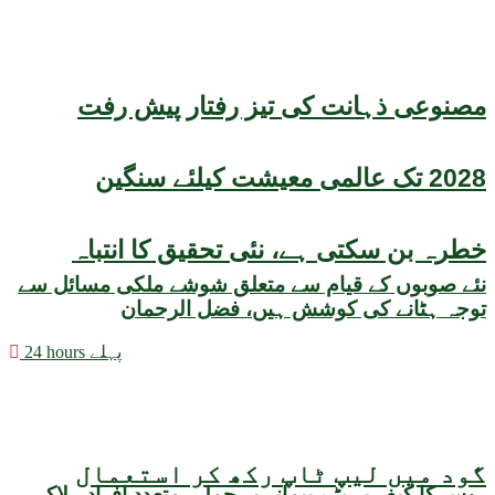
مصنوعی ذہانت کی تیز رفتار پیش رفت
2028 تک عالمی معیشت کیلئے سنگین
خطرہ بن سکتی ہے، نئی تحقیق کا انتباہ
نئے صوبوں کے قیام سے متعلق شوشے ملکی مسائل سے
توجہ ہٹانے کی کوشش ہیں، فضل الرحمان
24 hours پہلے
گود میں لیپ ٹاپ رکھ کر استعمال
روس کا کیف پر بڑے پیمانے پر حملہ، متعدد افراد ہلاک