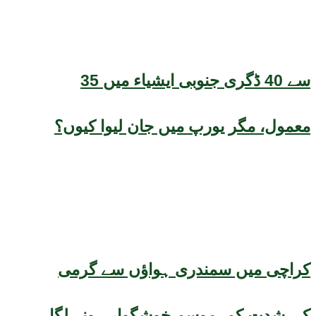
35 سے 40 ڈگری جنوبی ایشیاء میں
معمول، مگر یورپ میں جان لیوا کیوں؟
کراچی میں سمندری ہواؤں سے گرمی
کی شدت کم، موسم خوشگوار ہونے لگا