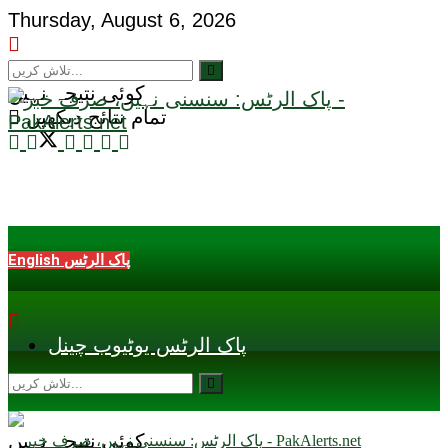
Thursday, August 6, 2026
کوئی نتیجہ نہیں
تمام نتائج دیکھیں
English پاک الرٹس
پاک الرٹس یوٹیوب چینل
کوئی نتیجہ نہیں