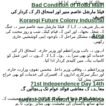
ممالک کا بھی شکریہ ادا کیا۔
Bad Condition of Road Main
فیلڈ مارشل عاصم منیر اور اسحاق ڈار کے کردار کی
تعریف
Korangi Future Colony Industrial
شہباز شریف نے کہا کہ فیلڈ مارشل سید عاصم منیر نے جنگ
کے شعلے بجھانے اور امن کے قیام کیلئے شب و روز محنت کی
Area
اور متعدد مشکل مراحل کے باوجود اپنی کوششیں جاری
رکھیں۔
انہوں نے نائب وزیراعظم اور وزیر خارجہ اسحاق ڈار کی
خدمات کو بھی سراہتے ہوئے کہا کہ انہوں نے امن عمل کو
کامیاب بنانے میں کلیدی کردار ادا کیا۔
وزیراعظم نے وفاقی وزیر داخلہ محسن نقوی، وزارت خارجہ
اور دیگر سرکاری اداروں کے افسران کی خدمات کو بھی خراج
تحسین پیش کیا۔
71st Independence Day 14th
معاہدے کے معاشی فوائد عوام تک پہنچائیں گے
august 2018 Report by PakAlerts
وزیراعظم کا کہنا تھا کہ جنگ کے اثرات سے عالمی معیشت کے
ساتھ ساتھ پاکستان کی معیشت بھی متاثر ہوئی، تاہم