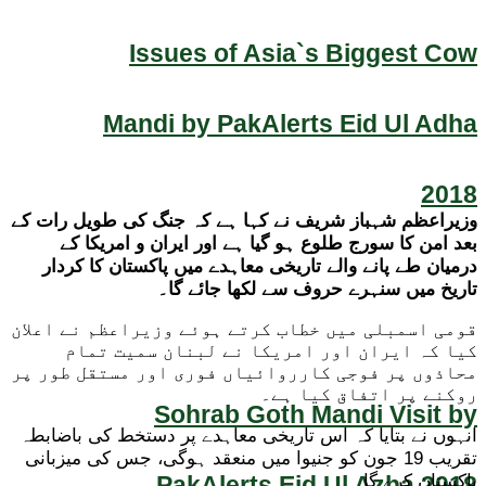
Issues of Asia`s Biggest Cow
Mandi by PakAlerts Eid Ul Adha
2018
وزیراعظم شہباز شریف نے کہا ہے کہ جنگ کی طویل رات کے
بعد امن کا سورج طلوع ہو گیا ہے اور ایران و امریکا کے
درمیان طے پانے والے تاریخی معاہدے میں پاکستان کا کردار
تاریخ میں سنہرے حروف سے لکھا جائے گا۔
قومی اسمبلی میں خطاب کرتے ہوئے وزیراعظم نے اعلان
کیا کہ ایران اور امریکا نے لبنان سمیت تمام
محاذوں پر فوجی کارروائیاں فوری اور مستقل طور پر
روکنے پر اتفاق کیا ہے۔
Sohrab Goth Mandi Visit by
انہوں نے بتایا کہ اس تاریخی معاہدے پر دستخط کی باضابطہ
تقریب 19 جون کو جنیوا میں منعقد ہوگی، جس کی میزبانی
PakAlerts Eid Ul Azha 2018
پاکستان کرے گا۔