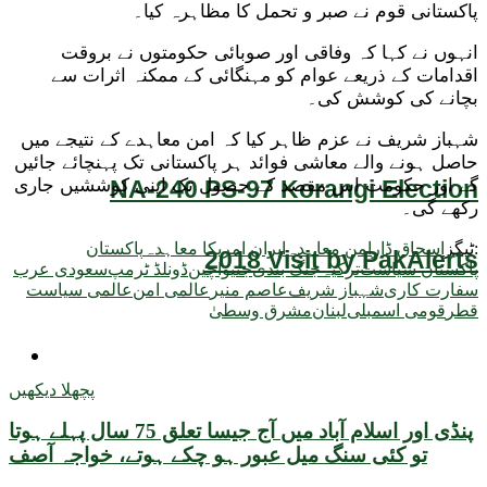
پاکستانی قوم نے صبر و تحمل کا مظاہرہ کیا۔
انہوں نے کہا کہ وفاقی اور صوبائی حکومتوں نے بروقت
اقدامات کے ذریعے عوام کو مہنگائی کے ممکنہ اثرات سے
بچانے کی کوشش کی۔
شہباز شریف نے عزم ظاہر کیا کہ امن معاہدے کے نتیجے میں
حاصل ہونے والے معاشی فوائد ہر پاکستانی تک پہنچائے جائیں
گے اور حکومت اس مقصد کے حصول تک اپنی کوششیں جاری
NA-240 PS-97 Korangi Election
رکھے گی۔
ٹیگز:
اسحاق ڈار
امن معاہدہ
ایران امریکا معاہدہ
پاکستان
2018 Visit by PakAlerts
پاکستان سیاست
ترکیہ
جنگ بندی
جنیوا
چین
ڈونلڈ ٹرمپ
سعودی عرب
سفارت کاری
شہباز شریف
عاصم منیر
عالمی امن
عالمی سیاست
قطر
قومی اسمبلی
لبنان
مشرق وسطیٰ
ٹیکنالوجی
پچھلا دیکھیں
پنڈی اور اسلام آباد میں آج جیسا تعلق 75 سال پہلے ہوتا
تو کئی سنگ میل عبور ہو چکے ہوتے، خواجہ آصف