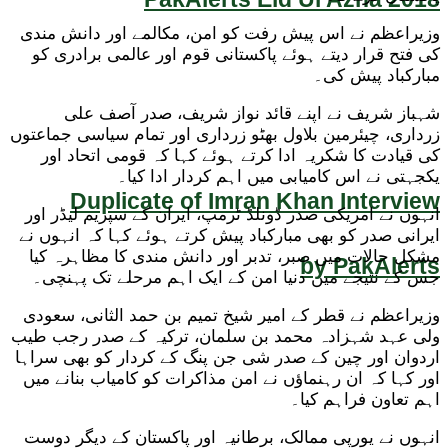
وزیراعظم نے اس پیش رفت کو امن، مکالمے اور دانش مندی
کی فتح قرار دیتے ہوئے پاکستانی قوم اور عالمی برادری کو
مبارکباد پیش کی۔
شہباز شریف نے اپنے قائد نواز شریف، صدر آصف علی
زرداری، چیئرمین بلاول بھٹو زرداری اور تمام سیاسی جماعتوں
کی قیادت کا شکریہ ادا کرتے ہوئے کہا کہ قومی اتحاد اور
یکجہتی نے اس کامیابی میں اہم کردار ادا کیا۔
Duplicate of Imran Khan Interview
انہوں نے امریکی صدر ڈونلڈ ٹرمپ، ایران کے سپریم لیڈر اور
ایرانی صدر کو بھی مبارکباد پیش کرتے ہوئے کہا کہ انہوں نے
مشکل حالات میں صبر، تدبر اور دانش مندی کا مظاہرہ کیا
by PakAlerts
جس کے نتیجے میں دنیا امن کے ایک اہم مرحلے تک پہنچی۔
وزیراعظم نے قطر کے امیر شیخ تمیم بن حمد الثانی، سعودی
ولی عہد شہزادہ محمد بن سلمان، ترکیہ کے صدر رجب طیب
اردوان اور چین کے صدر شی جن پنگ کے کردار کو بھی سراہا
اور کہا کہ ان رہنماؤں نے امن مذاکرات کو کامیاب بنانے میں
اہم تعاون فراہم کیا۔
انہوں نے یورپی ممالک، برطانیہ اور پاکستان کے دیگر دوست