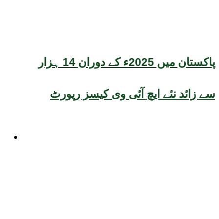
پاکستان میں 2025ء کے دوران 14 ہزار
سے زائد نئے ایچ آئی وی کیسز رپورٹ
موسم