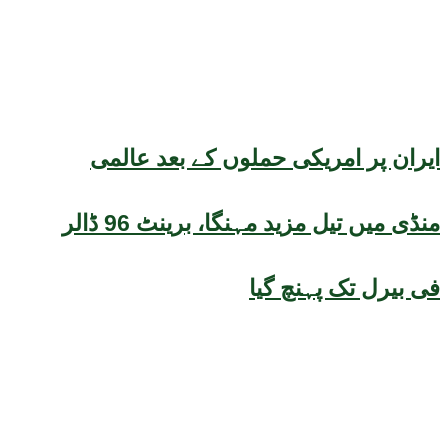
ایران پر امریکی حملوں کے بعد عالمی
منڈی میں تیل مزید مہنگا، برینٹ 96 ڈالر
فی بیرل تک پہنچ گیا