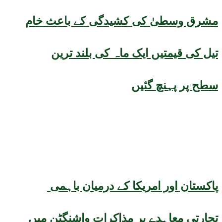
مشرق وسطیٰ کی کشیدگی کے باعث خام
تیل کی قیمتیں ایک ماہ کی بلند ترین
سطح پر پہنچ گئیں
پاکستان اور امریکا کے درمیان باہمی
تجارتی معاہدے پر مذاکرات واشنگٹن میں