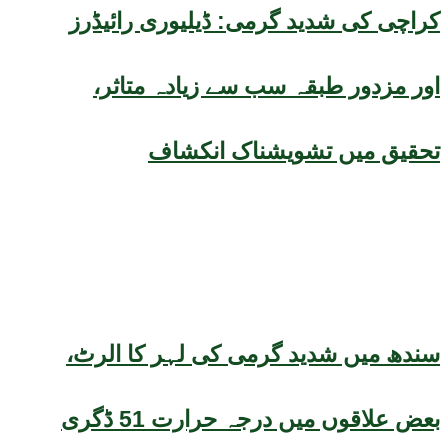
کراچی کی شدید گرمی: ڈیلیوری رائیڈرز
اور مزدور طبقہ سب سے زیادہ متاثر،
تحقیق میں تشویشناک انکشاف
سندھ میں شدید گرمی کی لہر کا الرٹ،
بعض علاقوں میں درجہ حرارت 51 ڈگری