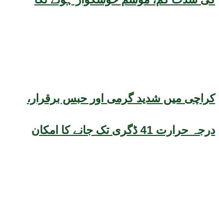
کراچی میں شدید گرمی اور حبس برقرار،
درجہ حرارت 41 ڈگری تک جانے کا امکان