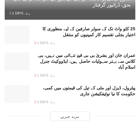
بحق، ڈرائیور گرفتار
2 DAYS پہلے
25 کلو واٹ تک کے سولر صارفین کے لیے منظوری کا
اختیار بجلی تقسیم کار کمپنیوں کو منتقل
2 DAYS پہلے
عمران خان اور بشریٰ بی بی قیدِ تنہائی میں نہیں، بی
کلاس سے بہتر سہولیات حاصل ہیں، ایڈووکیٹ جنرل
اسلام آباد
2 DAYS پہلے
پیٹرول، ڈیزل اور مٹی کے تیل کی قیمتوں میں کمی،
حکومت کا نیا نوٹیفکیشن جاری
2 DAYS پہلے
مزید خبریں