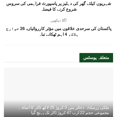
شہریوں کیلئے گھر کی دہلیز پر پاسپورٹ فراہمی کی سروس
شروع کرنے کا فیصلہ
اگلا دیکھیں
پاکستان کی سرحدی علاقوں میں مؤثر کارروائیاں، 26 خوارج
ہلاک، 4 اہم ٹھکانے تباہ
متعلقہ
پوسٹس
ملکی زرمبادلہ ذخائر میں 3 کروڑ 25 لاکھ ڈالر کا اضافہ،
مجموعی حجم 22 ارب 47 کروڑ ڈالر تک پہنچ گیا