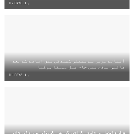
2 DAYS پہلے
آبنائے ہرمز سے متعلق کشیدگی میں اضافے کے بعد
عالمی منڈی میں خام تیل مہنگا ہوگیا
2 DAYS پہلے
شارع فیصل پر جامعہ کراچی کی بس کی ٹکر سے لڑکی جاں