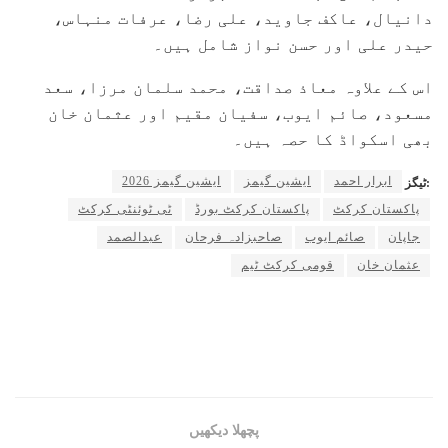
دانیال، عاکف جاوید، علی رضا، عرفات منہاس،
حیدر علی اور حسن نواز شامل ہیں۔
اس کے علاوہ معاذ صداقت، محمد سلمان مرزا، سعد
مسعود، صائم ایوب، سفیان مقیم اور عثمان خان
بھی اسکواڈ کا حصہ ہیں۔
ابرار احمد
ایشین گیمز
ایشین گیمز 2026
ٹیگز:
پاکستان کرکٹ
پاکستان کرکٹ بورڈ
ٹی ٹوئنٹی کرکٹ
جاپان
صائم ایوب
صاحبزادہ فرحان
عبدالصمد
عثمان خان
قومی کرکٹ ٹیم
پچھلا دیکھیں