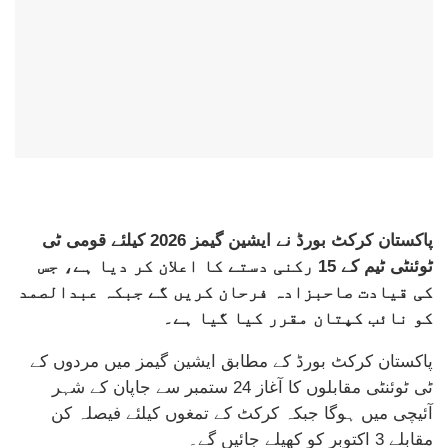
پاکستان کرکٹ بورڈ نے ایشین گیمز 2026 کیلئے قومی ٹی
ٹوئنٹی ٹیم کے 15 رکنی دستے کا اعلان کر دیا ہے، جس
کی قیادت صاحبزادہ فرحان کریں گے جبکہ عبدالصمد
کو نائب کپتان مقرر کیا گیا ہے۔
پاکستان کرکٹ بورڈ کے مطابق ایشین گیمز میں مردوں کے
ٹی ٹوئنٹی مقابلوں کا آغاز 24 ستمبر سے جاپان کے شہر
آئیچی میں ہوگا جبکہ کرکٹ کے تمغوں کیلئے فیصلہ کن
مقابلے 3 اکتوبر کو کھیلے جائیں گے۔