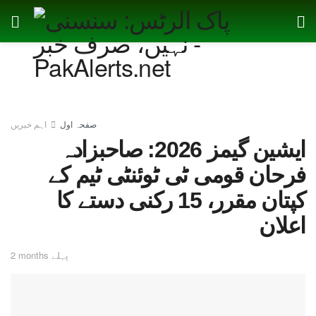
صفحہ اول
اہم خبریں
ایشین گیمز 2026: صاحبزادہ
فرحان قومی ٹی ٹوئنٹی ٹیم کے
کپتان مقرر، 15 رکنی دستے کا
اعلان
2 months پہلے