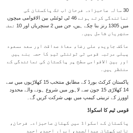
30 سالہ صاحبزادہ فرحان اب تک پاکستان کی
نمائندگی کرتے ہوئے 46 ٹی ٹوئنٹی بین الاقوامی میچوں
میں 1305 رنز بنا چکے ہیں، جن میں 2 سنچریاں اور 10 نصف
سنچریاں شامل ہیں۔
عاکف جاوید، علی رضا، معاذ صداقت اور سعد مسعود
پہلی مرتبہ قومی ٹی ٹوئنٹی ٹیم کا حصہ بنے ہیں
اور بین الاقوامی سطح پر پاکستان کی نمائندگی کے
منتظر ہیں۔
پاکستان کرکٹ بورڈ کے مطابق منتخب 15 کھلاڑیوں میں سے
14 کھلاڑی 15 جون سے لاہور میں شروع ہونے والے محدود
اوورز کے تربیتی کیمپ میں بھی شرکت کریں گے۔
قومی ٹیم کا اسکواڈ
پاکستان کے اسکواڈ میں کپتان صاحبزادہ فرحان،
نائب کپتان عبدالصمد، ابرار احمد، احمد