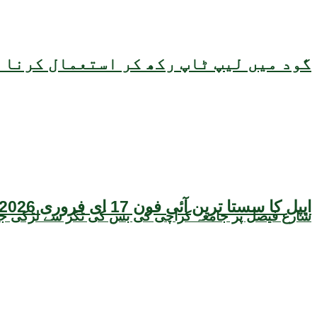
گود میں لیپ ٹاپ رکھ کر استعمال کرنا ص
ایپل کا سستا ترین آئی فون 17 ای فروری 2026 میں متعارف ہونے کا امکان، قیمت بھی سامنے آگئی
شارع فیصل پر جامعہ کراچی کی بس کی ٹکر سے لڑکی جاں 