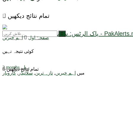
تمام نتائج دیکھیں
صفحہ اول
اہم خبریں
کوئی نتیجہ نہیں
2 months پہلے
تمام نتائج دیکھیں
میں
اہم خبریں
,
تازہ ترین
,
سلائیڈر
,
کاروبار