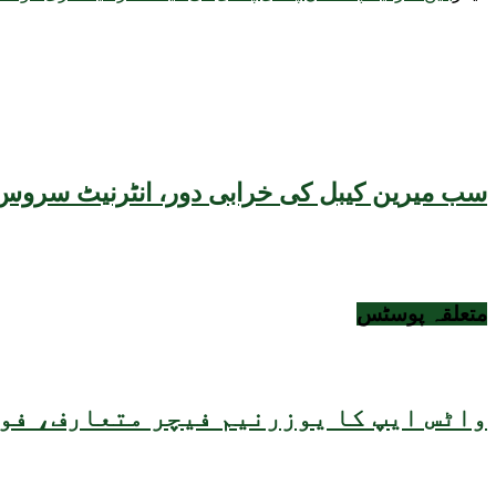
سب میرین کیبل کی خرابی دور، انٹرنیٹ سروس 
متعلقہ
پوسٹس
واٹس ایپ کا یوزرنیم فیچر متعارف، فون