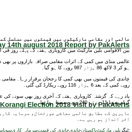
عالمی اور مقامی مارکیٹوں میں قیمتوں میں مسلسل کمی
y 14th august 2018 Report by PakAlerts
بین الاقوامی بلین مارکیٹ میں کاروباری ہفتے کے پہلے روز فی اونس سونے کی قیمت 30 ڈالر 94 سینٹ کمی کے ب
ہو کر 3 لاکھ 86 ہزار 987 روپے کا ہو گیا۔
روپے کمی کے بعد 6 ہزار 116 روپے ریکارڈ کی گئی۔
گرام سونا 11 ہزار 240 روپے سستا ہوا تھا۔
Korangi Election 2018 Visit by PakAlerts
ماہرین کے مطابق عالمی معاشی صورتحال، سرمایہ کاروں 
اثر انداز ہو رہی ہے۔
ٹیگز:
بلین مارکیٹ
پاکستان
چاندی
چاندی کی قیمت
سرمایہ کاری
سونا
سو