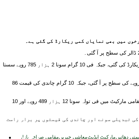
خوں میں بھی نمایاں کمی ریکارڈ کی گئی ہے۔
عالمی منڈی میں کمی کے اثرات مقامی صرافہ بازاروں پر بھی دیکھنے میں آئے، جہاں فی تولہ سونے کی قیمت میں نمایاں کمی ریکارڈ کی گئی، جبکہ فی 10 گرام سونا 2 ہزار 785 روپے سستا
چاندی کی قیمتوں میں بھی کمی کا رجحان برقرار رہا۔ مقامی مارکیٹ میں فی تولہ چاندی 94 روپے سستی ہو کر 7 ہزار 173 روپے کی سطح پر آ گئی، جبکہ 10 گرام چاندی کی قیمت 86
یاد رہے کہ گزشتہ کاروباری ہفتے کے آخری روز بھی سونے کی عالمی قیمت میں بڑی کمی دیکھی گئی تھی، جس کے نتیجے میں مقامی مارکیٹ میں فی تولہ سونا 12 ہزار 489 روپے اور 10
ی تبدیلی سونے اور چاندی کی قیمتوں پر براہِ راست
ٹیکنالوجی
متی دھاتیں
مارکیٹ اپڈیٹ
معاشی خبریں
مقامی صرافہ بازار