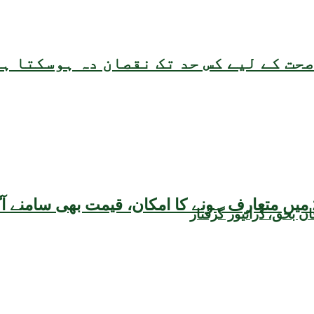
حت کے لیے کس حد تک نقصان دہ ہوسکتا ہ
بحق، ڈرائیور گرفتار