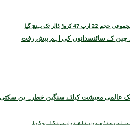
یقہ، چین کے سائنسدانوں کی اہم پیش رفت
عالمی منڈی میں خام تیل مہنگا ہوگیا