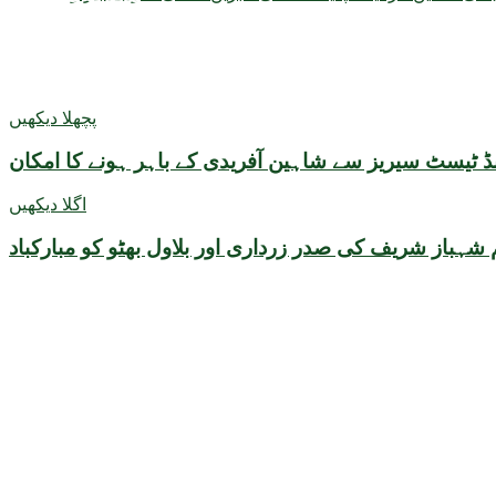
پچھلا دیکھیں
ینڈ ٹیسٹ سیریز سے شاہین آفریدی کے باہر ہونے کا امکان
اگلا دیکھیں
 شہباز شریف کی صدر زرداری اور بلاول بھٹو کو مبارکباد