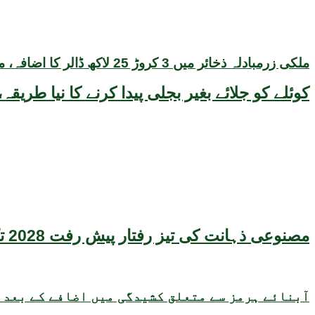
ملکی زرمبادلہ ذخائر میں 3 کروڑ 25 لاکھ ڈالر کا اضافہ، مجموعی حجم 22 ارب 47 کروڑ ڈالر تک پہنچ گیا
کوئلے کو جلائے بغیر بجلی پیدا کرنے کا نیا طر
مصنوعی ذہانت کی تیز رفتار پیش رفت 2028 تک عالمی معیشت کیلئے سنگین خطرہ بن سکتی ہے، نئی تحقیق کا انتباہ
آبنائے ہرمز سے متعلق کشیدگی میں اضافے کے بعد 