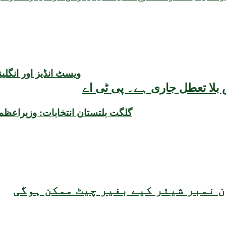
ویسٹ انڈیز اور انگل
بلا تعطل جاری ہے۔ پی ٹی اے
گلگت بلتستان انتخابات: وزیراعظم
 نمبر شیئر کیے بغیر چیٹ ممکن ہوگی