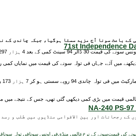
 کے باعث سونا آج مزید سستا ہوگیا، جبکہ چاندی کے نر
71st Independence Da
عد 4 ہزار 297 ڈالر کی سطح پر آ گئی۔
NA-240 PS-97 
کے رجحانات اور بین الاقوامی منڈیوں میں طلب و رسد ک
نے کی قیمت
سونے کے نرخ
عالمی منڈی
فی اونس سونا
فی تولہ سونا
قی