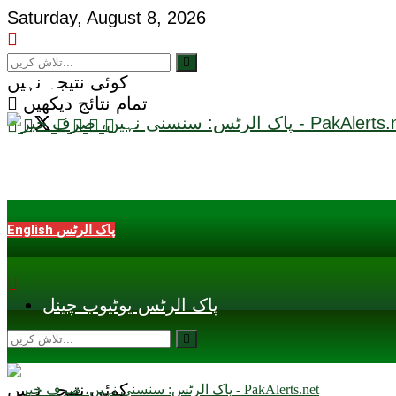
Saturday, August 8, 2026
کوئی نتیجہ نہیں
تمام نتائج دیکھیں
English پاک الرٹس
پاک الرٹس یوٹیوب چینل
کوئی نتیجہ نہیں