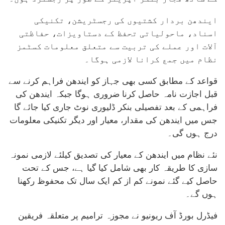
ایندھن بردار کشتیوں کی رجسٹریشن، تکنیکی
اسناد، ماحولیاتی تحفظ کے دستاویزات، حفاظتی
آلات اور عملے کی تربیت سے متعلق معلومات کسٹمز
نظام میں جمع کرانا لازمی ہوگا۔
قواعد کے مطابق کسی بھی جہاز کو ایندھن فراہم کرنے سے
قبل اجازت نامہ حاصل کرنا ضروری ہوگا جبکہ ایندھن کی
فراہمی کے بعد تفصیلی بنکر ڈلیوری نوٹ جاری کیا جائے گا
جس میں ایندھن کی مقدار، معیار اور دیگر تکنیکی معلومات
درج ہوں گی۔
نئے نظام میں ایندھن کے معیار کی تصدیق کیلئے لازمی نمونہ
سازی کا طریقہ کار بھی شامل کیا گیا ہے، جس کے تحت
حاصل کیے گئے نمونے کم از کم ایک سال تک محفوظ رکھنا
ہوں گے۔
فیڈرل بورڈ آف ریونیو نے مجوزہ ترامیم پر متعلقہ فریقین