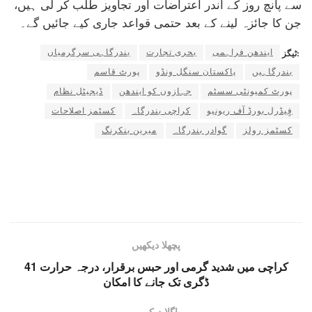
سے پانچ روز کے اندر اعتراضات اور تجاویز طلب کر لی ہیں،
جن کا جائزہ لینے کے بعد حتمی قواعد جاری کیے جائیں گے۔
ایندھن فراہمی
بحری تجارت
بندرگاہی سرگرمیاں
ٹیگز:
بندرگاہیں
پاکستان سنگل ونڈو
پورٹ قاسم
پورٹ کمیونٹی سسٹم
جہازوں کو ایندھن
ڈیجیٹل نظام
فٍیڈرل بورڈ آف ریونیو
کراچی بندرگاہ
کسٹمز اصلاحات
کسٹمز رولز
گوادر بندرگاہ
میرین بنکرنگ
پچھلا دیکھیں
کراچی میں شدید گرمی اور حبس برقرار، درجہ حرارت 41
ڈگری تک جانے کا امکان
اگلا دیکھیں