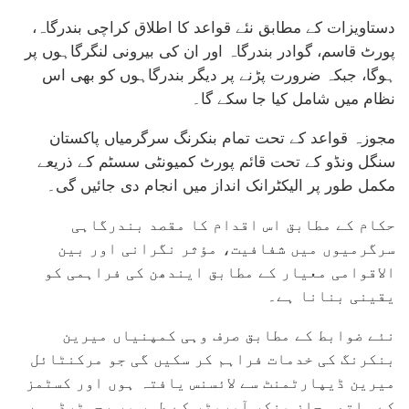
دستاویزات کے مطابق نئے قواعد کا اطلاق کراچی بندرگاہ،
پورٹ قاسم، گوادر بندرگاہ اور ان کی بیرونی لنگرگاہوں پر
ہوگا، جبکہ ضرورت پڑنے پر دیگر بندرگاہوں کو بھی اس
نظام میں شامل کیا جا سکے گا۔
مجوزہ قواعد کے تحت تمام بنکرنگ سرگرمیاں پاکستان
سنگل ونڈو کے تحت قائم پورٹ کمیونٹی سسٹم کے ذریعے
مکمل طور پر الیکٹرانک انداز میں انجام دی جائیں گی۔
حکام کے مطابق اس اقدام کا مقصد بندرگاہی
سرگرمیوں میں شفافیت، مؤثر نگرانی اور بین
الاقوامی معیار کے مطابق ایندھن کی فراہمی کو
یقینی بنانا ہے۔
نئے ضوابط کے مطابق صرف وہی کمپنیاں میرین
بنکرنگ کی خدمات فراہم کر سکیں گی جو مرکنٹائل
میرین ڈیپارٹمنٹ سے لائسنس یافتہ ہوں اور کسٹمز
کے ساتھ مجاز بنکر آپریٹر کے طور پر رجسٹرڈ ہوں۔