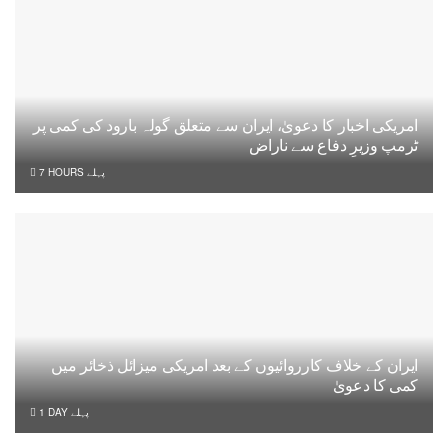
امریکی اخبار کا دعویٰ، ایران سے متعلق گولہ بارود کی کمی پر
ٹرمپ وزیرِ دفاع سے ناراض
7 HOURS پہلے
ایران کے خلاف کارروائیوں کے بعد امریکی میزائل ذخائر میں
کمی کا دعویٰ
1 DAY پہلے