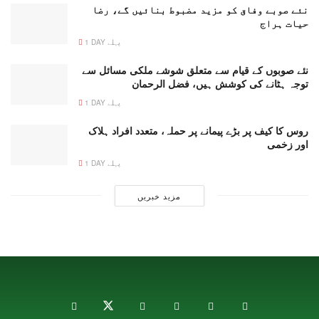
نئے صوبے وفاق کو مزید مضبوط بنائیں گے، رضا
حیات ہراج
1 DAY پہلے
نئے صوبوں کے قیام سے متعلق شوشے ملکی مسائل سے
توجہ ہٹانے کی کوشش ہیں، فضل الرحمان
1 DAY پہلے
روس کا کیف پر بڑے پیمانے پر حملہ، متعدد افراد ہلاک
اور زخمی
1 DAY پہلے
مزید خبریں