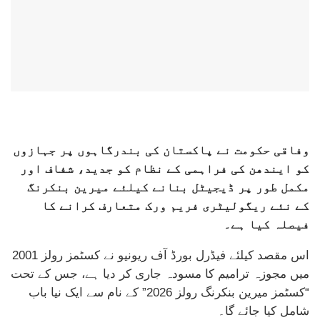
وفاقی حکومت نے پاکستان کی بندرگاہوں پر جہازوں
کو ایندھن کی فراہمی کے نظام کو جدید، شفاف اور
مکمل طور پر ڈیجیٹل بنانے کیلئے میرین بنکرنگ
کے نئے ریگولیٹری فریم ورک متعارف کرانے کا
فیصلہ کیا ہے۔
اس مقصد کیلئے فیڈرل بورڈ آف ریونیو نے کسٹمز رولز 2001
میں مجوزہ ترامیم کا مسودہ جاری کر دیا ہے، جس کے تحت
“کسٹمز میرین بنکرنگ رولز 2026” کے نام سے ایک نیا باب
شامل کیا جائے گا۔