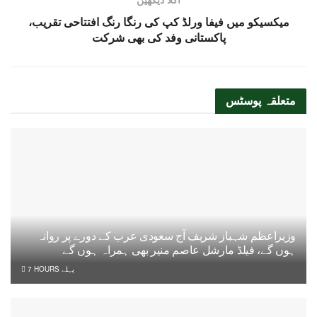
میکسیکو میں فیفا ورلڈ کپ کی رنگا رنگ افتتاحی تقریب،
پاکستانی وفد کی بھی شرکت
متعلقہ
پوسٹس
وزیراعظم شہباز شریف آج سعودی عرب کے دورے پر روانہ
ہوں گے، فیلڈ مارشل عاصم منیر بھی ہمراہ ہوں گے
7 HOURS پہلے