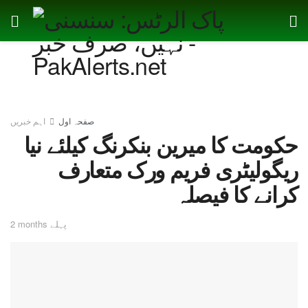
صفحہ اول
اہم خبریں
حکومت کا میرین بنکرنگ کیلئے نیا
ریگولیٹری فریم ورک متعارف
کرانے کا فیصلہ
2 months پہلے