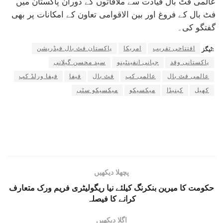
عالمی فٹ بال قیادت سے ملاقاتوں کے دوران پاکستان میں
فٹ بال کے فروغ اور بین الاقوامی تعاون کے امکانات پر بھی
گفتگو کی۔
افتتاحی تقریب
امریکا
پاکستان فٹ بال فیڈریشن
ٹیگز:
پاکستانی وفد
جیانی انفینٹینو
سید محسن گیلانی
عالمی فٹ بال
عالمی کپ
فٹ بال
فیفا
فیفا ورلڈ کپ
کھیل
کینیڈا
میکسیکو
میکسیکو سٹی
پچھلا دیکھیں
حکومت کا میرین بنکرنگ کیلئے نیا ریگولیٹری فریم ورک متعارف
کرانے کا فیصلہ
اگلا دیکھیں