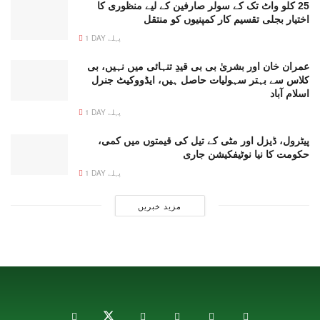
25 کلو واٹ تک کے سولر صارفین کے لیے منظوری کا
اختیار بجلی تقسیم کار کمپنیوں کو منتقل
1 DAY پہلے
عمران خان اور بشریٰ بی بی قیدِ تنہائی میں نہیں، بی
کلاس سے بہتر سہولیات حاصل ہیں، ایڈووکیٹ جنرل
اسلام آباد
1 DAY پہلے
پیٹرول، ڈیزل اور مٹی کے تیل کی قیمتوں میں کمی،
حکومت کا نیا نوٹیفکیشن جاری
1 DAY پہلے
مزید خبریں