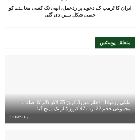
ایران کا ٹرمپ کے دعوے پر ردعمل، ابھی تک کسی معاہدے کو
حتمی شکل نہیں دی گئی
متعلقہ
پوسٹس
ملکی زرمبادلہ ذخائر میں 3 کروڑ 25 لاکھ ڈالر کا اضافہ،
مجموعی حجم 22 ارب 47 کروڑ ڈالر تک پہنچ گیا
1 DAY پہلے