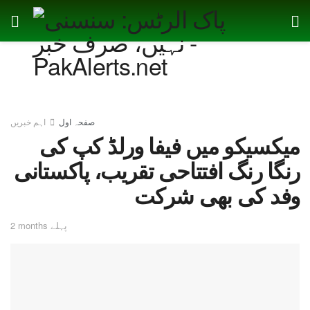
صفحہ اول
اہم خبریں
میکسیکو میں فیفا ورلڈ کپ کی
رنگا رنگ افتتاحی تقریب، پاکستانی
وفد کی بھی شرکت
2 months پہلے