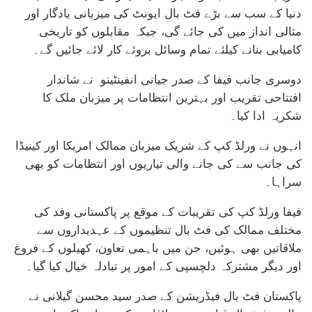
دنیا کے سب سے بڑے فٹ بال ایونٹ کی میزبانی یادگار اور
مثالی انداز میں کی جائے گی، جبکہ مقابلوں کو تاریخی
کامیابی بنانے کیلئے تمام وسائل بروئے کار لائے جائیں گے۔
دوسری جانب فیفا کے صدر جیانی انفینٹینو نے شاندار
افتتاحی تقریب اور بہترین انتظامات پر میزبان ملک کا
شکریہ ادا کیا۔
انہوں نے ورلڈ کپ کے شریک میزبان ممالک امریکا اور کینیڈا
کی جانب سے کی جانے والی تیاریوں اور انتظامات کو بھی
سراہا۔
فیفا ورلڈ کپ کی تقریبات کے موقع پر پاکستانی وفد کی
مختلف ممالک کی فٹ بال تنظیموں کے عہدیداروں سے
ملاقاتیں بھی ہوئیں، جن میں باہمی تعاون، کھیلوں کے فروغ
اور دیگر مشترکہ دلچسپی کے امور پر تبادلہ خیال کیا گیا۔
پاکستان فٹ بال فیڈریشن کے صدر سید محسن گیلانی نے