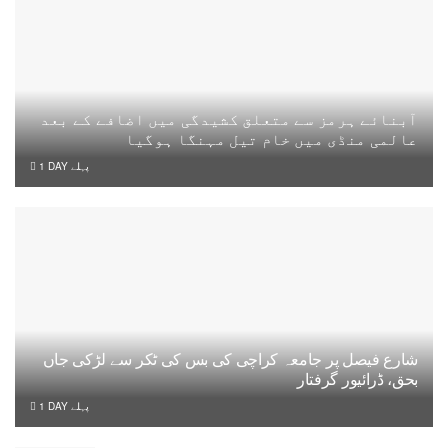
آبنائے ہرمز سے متعلق کشیدگی میں اضافے کے بعد
عالمی منڈی میں خام تیل مہنگا ہوگیا
1 DAY پہلے
شارع فیصل پر جامعہ کراچی کی بس کی ٹکر سے لڑکی جاں
بحق، ڈرائیور گرفتار
1 DAY پہلے