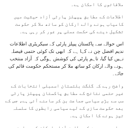
ملاقاتوں کا امکان ہے۔
اطلاعات کے مطابق پیپلز پارٹی آزاد حیثیت میں
کامیاب ہونے والے ارکان کو ساتھ ملا کر حکومت
تشکیل دینے کی حکمت عملی پر غور کر رہی ہے۔
اس حوالے سے پاکستان پیپلز پارٹی کے سیکریٹری اطلاعات
ندیم افضل چن نے کہا ہے کہ ابھی تک کوئی حتمی فیصلہ
نہیں کیا گیا، تاہم پارٹی کی کوشش ہوگی کہ آزاد منتخب
ہونے والے ارکان کو ساتھ ملا کر مستحکم حکومت قائم کی
جائے۔
واضح رہے کہ گلگت بلتستان اسمبلی انتخابات کے
غیر حتمی نتائج کے مطابق پاکستان پیپلز پارٹی
سب سے بڑی سیاسی جماعت بن کر سامنے آئی ہے، جس کے
بعد حکومت سازی کے لیے سیاسی رابطوں کا سلسلہ
تیز ہونے کا امکان ہے۔
سیاسی مبصرین کے مطابق آزاد ارکان کی حمایت