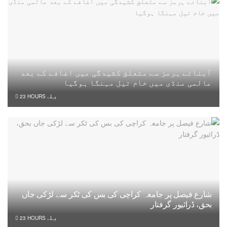
آبنائے ہرمز سے متعلق کشیدگی میں اضافے کے بعد
عالمی منڈی میں خام تیل مہنگا ہوگیا
23 HOURS پہلے
شارع فیصل پر جامعہ کراچی کی بس کی ٹکر سے لڑکی جاں
بحق، ڈرائیور گرفتار
23 HOURS پہلے