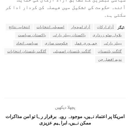
آئندہ حکومت کی تشکیل میں فیصلہ کن کردار ادا کر
سکتی ہے۔
آزاد ارکان
آزاد امیدوار
اسمبلی انتخابات
انتخابی نتائج
ٹیگز:
بلاول بھٹو زرداری
پاکستان پیپلز پارٹی
پاکستان سیاست
پیپلز پارٹی
جمہوری عمل
حکومت سازی
سیاسی اتحاد
گلگت بلتستان
گلگت بلتستان اسمبلی
گلگت بلتستان انتخابات
ندیم افضل چن
پچھلا دیکھیں
امریکا پر اعتماد نہیں، موجودہ رویہ برقرار رہا تو امن مذاکرات
ممکن نہیں، ابراہیم عزیزی