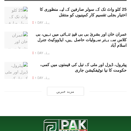
25 کلو واٹ تک کے سولر صارفین کے لیے منظوری کا
اختیار بجلی تقسیم کار کمپنیوں کو منتقل
1 DAY پہلے
عمران خان اور بشریٰ بی بی قیدِ تنہائی میں نہیں، بی
کلاس سے بہتر سہولیات حاصل ہیں، ایڈووکیٹ جنرل
اسلام آباد
1 DAY پہلے
پیٹرول، ڈیزل اور مٹی کے تیل کی قیمتوں میں کمی،
حکومت کا نیا نوٹیفکیشن جاری
1 DAY پہلے
مزید خبریں