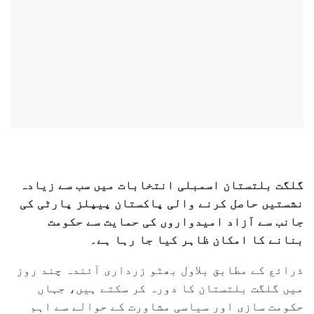
گلگت بلتستان اسمبلی انتخابات میں سب سے زیادہ
نشستیں حاصل کرنے والی پاکستان پیپلز پارٹی کی
جانب سے آزاد امیدواروں کی حمایت سے حکومت
بنانے کا امکان ظاہر کیا جا رہا ہے۔
ذرائع کے مطابق بلاول بھٹو زرداری آئندہ چند روز
میں گلگت بلتستان کا دورہ کر سکتے ہیں، جہاں
حکومت سازی اور سیاسی مشاورت کے حوالے سے اہم