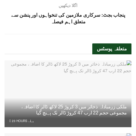
اگلا دیکھیں
پنجاب بجٹ: سرکاری ملازمین کی تنخواہوں اور پنشن سے
متعلق اہم فیصلہ
متعلقہ
پوسٹس
ملکی زرمبادلہ ذخائر میں 3 کروڑ 25 لاکھ ڈالر کا اضافہ،
مجموعی حجم 22 ارب 47 کروڑ ڈالر تک پہنچ گیا
23 HOURS پہلے