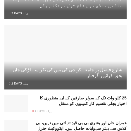
عالمی منڈی میں خام تیل مہنگا ہوگیا
2 DAYS پہلے
شارع فیصل پر جامعہ کراچی کی بس کی ٹکر سے لڑکی جاں
بحق، ڈرائیور گرفتار
2 DAYS پہلے
25 کلو واٹ تک کے سولر صارفین کے لیے منظوری کا
اختیار بجلی تقسیم کار کمپنیوں کو منتقل
2 DAYS پہلے
عمران خان اور بشریٰ بی بی قیدِ تنہائی میں نہیں، بی
کلاس سے بہتر سہولیات حاصل ہیں، ایڈووکیٹ جنرل