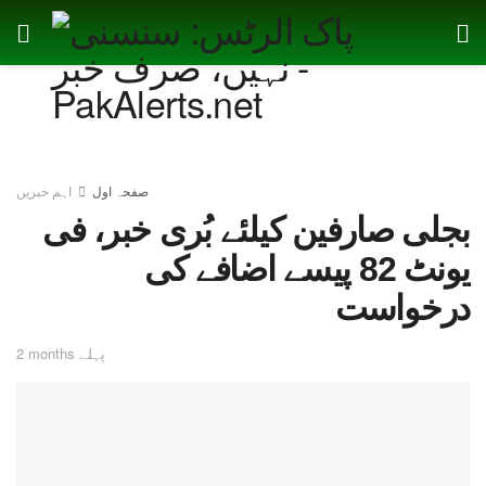
صفحہ اول
اہم خبریں
بجلی صارفین کیلئے بُری خبر، فی
یونٹ 82 پیسے اضافے کی
درخواست
2 months پہلے