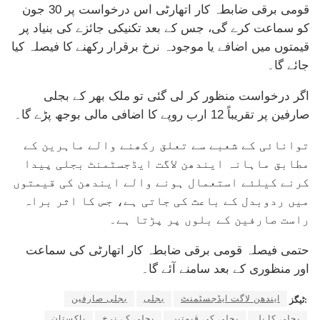
قومی برقی ضابطہ کار اتھارٹی اس درخواست پر 30 جون
کو سماعت کرے گی، جس کے بعد تکنیکی جائزے کی بنیاد پر
قیمتوں میں اضافے یا موجودہ نرخ برقرار رکھنے کا فیصلہ کیا
جائے گا۔
اگر درخواست منظور کر لی گئی تو ملک بھر کے بجلی
صارفین پر تقریباً 12 ارب روپے کا اضافی مالی بوجھ پڑے گا۔
توانائی کے شعبے سے تعلق رکھنے والے ماہرین کے
مطابق ماہانہ ایندھن لاگت ایڈجسٹمنٹ بجلی پیدا
کرنے کیلئے استعمال ہونے والے ایندھن کی قیمتوں
میں ردوبدل کے باعث کی جاتی ہے، جس کا اثر براہ
راست صارفین کے بلوں پر پڑتا ہے۔
حتمی فیصلہ قومی برقی ضابطہ کار اتھارٹی کی سماعت
اور منظوری کے بعد سامنے آئے گا۔
ایندھن لاگت ایڈجسٹمنٹ
بجلی
بجلی صارفین
ٹیگز:
بجلی کا بل
بجلی کی قیمتیں
بجلی کے نرخ
پاکستان