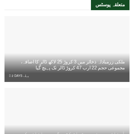
متعلقہ
پوسٹس
ملکی زرمبادلہ ذخائر میں 3 کروڑ 25 لاکھ ڈالر کا اضافہ،
مجموعی حجم 22 ارب 47 کروڑ ڈالر تک پہنچ گیا
2 DAYS پہلے
آبنائے ہرمز سے متعلق کشیدگی میں اضافے کے بعد