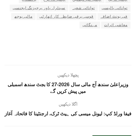
توانائی پالیسی
توانائی شعبہ
سینٹرل پاور پرچیزنگ ایجنسی
فی یونٹ اضافہ
قومی برقی ضابطہ کار اتھارٹی
مالی بوجھ
معاشی اثرات
مہنگائی
پچھلا دیکھیں
وزیراعلیٰ سندھ آج مالی سال 2026-27 کا بجٹ سندھ اسمبلی
میں پیش کریں گے
اگلا دیکھیں
فیفا ورلڈ کپ: لیونل میسی کی ہیٹ ٹرک، ارجنٹینا کا فاتحانہ آغاز