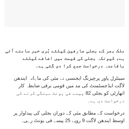
ملک بھر کے بجلی صارفین کیلئے بُری خبر سامنے آئی
ہے، کیونکہ بجلی کی قیمت میں اضافے کیلئے
باقاعدہ درخواست جمع کرا دی گئی ہے۔
سینٹرل پاور پرچیزنگ ایجنسی نے مئی کی ماہانہ ایندھن
لاگت ایڈجسٹمنٹ کی مد میں قومی برقی ضابطہ کار
اتھارٹی کو بجلی 82 پیسے فی یونٹ مہنگی کرنے کی
درخواست دی ہے۔
درخواست کے مطابق مئی کے دوران بجلی کی پیداوار پر
اوسط ایندھن لاگت 9 روپے 25 پیسے فی یونٹ رہی۔