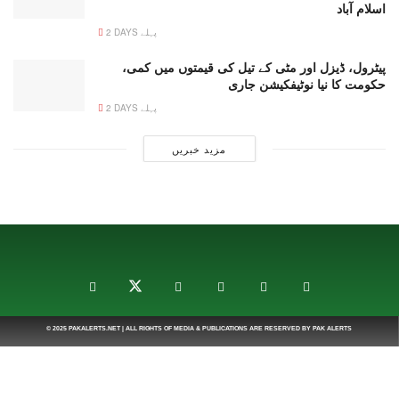
اسلام آباد
2 DAYS پہلے
پیٹرول، ڈیزل اور مٹی کے تیل کی قیمتوں میں کمی،
حکومت کا نیا نوٹیفکیشن جاری
2 DAYS پہلے
مزید خبریں
© 2025
PAKALERTS.NET
| ALL RIGHTS OF MEDIA & PUBLICATIONS ARE RESERVED BY
PAK ALERTS