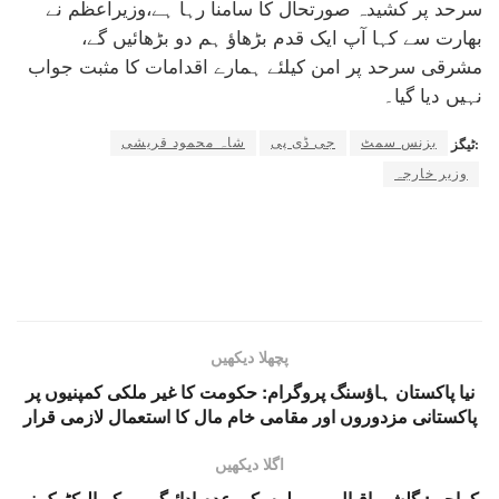
سرحد پر کشیدہ صورتحال کا سامنا رہا ہے،وزیراعظم نے
بھارت سے کہا آپ ایک قدم بڑھاؤ ہم دو بڑھائیں گے،
مشرقی سرحد پر امن کیلئے ہمارے اقدامات کا مثبت جواب
نہیں دیا گیا۔
بزنس سمٹ
جی ڈی پی
شاہ محمود قریشی
ٹیگز:
وزیر خارجہ
پچھلا دیکھیں
نیا پاکستان ہاؤسنگ پروگرام: حکومت کا غیر ملکی کمپنیوں پر
پاکستانی مزدوروں اور مقامی خام مال کا استعمال لازمی قرار
اگلا دیکھیں
کراچی:‌ گلشن اقبال میں بلوں کی عدم ادائیگی پر کے الیکٹرک نے