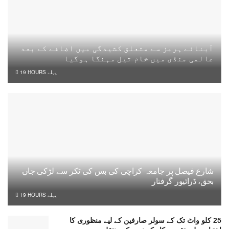
آبنائے ہرمز سے متعلق کشیدگی میں اضافے کے بعد
عالمی منڈی میں خام تیل مہنگا ہوگیا
19 HOURS پہلے
شارع فیصل پر جامعہ کراچی کی بس کی ٹکر سے لڑکی جاں
بحق، ڈرائیور گرفتار
19 HOURS پہلے
25 کلو واٹ تک کے سولر صارفین کے لیے منظوری کا