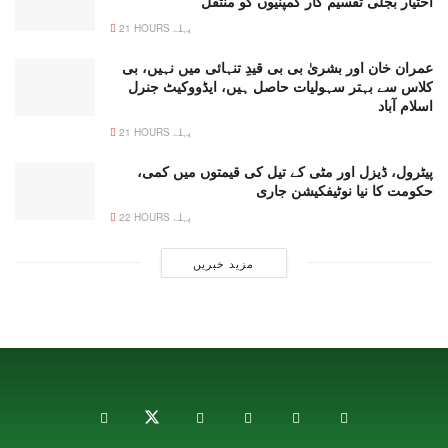
اختیار بجلی تقسیم کار کمپنیوں کو منتقل
21 HOURS پہلے
عمران خان اور بشریٰ بی بی قیدِ تنہائی میں نہیں، بی
کلاس سے بہتر سہولیات حاصل ہیں، ایڈووکیٹ جنرل
اسلام آباد
21 HOURS پہلے
پیٹرول، ڈیزل اور مٹی کے تیل کی قیمتوں میں کمی،
حکومت کا نیا نوٹیفکیشن جاری
22 HOURS پہلے
مزید خبریں