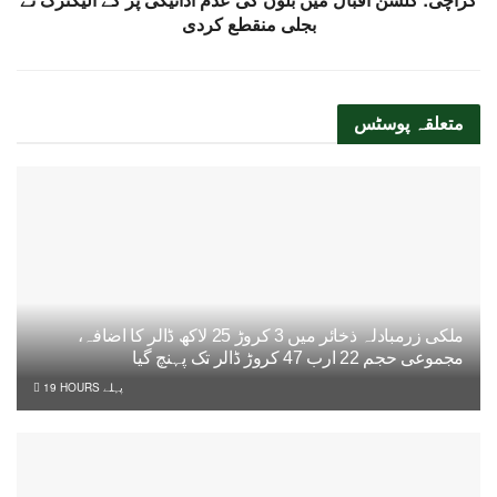
بجلی منقطع کردی
متعلقہ
پوسٹس
ملکی زرمبادلہ ذخائر میں 3 کروڑ 25 لاکھ ڈالر کا اضافہ،
مجموعی حجم 22 ارب 47 کروڑ ڈالر تک پہنچ گیا
19 HOURS پہلے