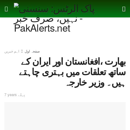
صفحہ اول
اہم خبریں
بھارت ،افغانستان اور ایران کے
ساتھ تعلقات میں بہتری چاہتے
ہیں۔ وزیر خارجہ
7 years پہلے