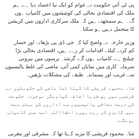
پی ٹی آئی حکومت نے عوام کو ایک نیا اعتماد دیا ہے، ہم
ملک کی اقتصادی بحالی کی کوششوں میں کامیاب ہوں
گے۔ ہم سمجھتے ہیں کہ ملک سرکاری اداروں میں کرپشن
کا متحمل نہیں ہو سکتا۔
وزیر خارجہ نے واضح کیا کہ جی ڈی پی بڑھانے اور خسارہ
کم کرنے کیلئے اقدامات کر رہے ہیں، اقتصادی بحالی بڑا
چیلنج ہے، کامیاب ہوں گے، گزشتہ برسوں میں بیرونی
سرمایہ کاری میں نمایاں کمی آئی، ماضی کی غلط پالیسیوں
سے غریب اور پسماندہ طبقے کی مشکلات بڑھیں۔
شاہ محمود قریشی کا کہنا تھا ماضی کی حکومتوں نے
قرضوں میں ہو شربا اضافہ کیا،مگر موجودہ حکومت
کی درست معاشی پالیسیوں سے اداروں کو بہتر سمت
میں گامزن کر رہے ہیں، انشااللہ اسد عمر کامیاب
ہونگے۔
شاہ محمود قریشی کا مزید کہنا تھا کہ مشرقی اور مغربی