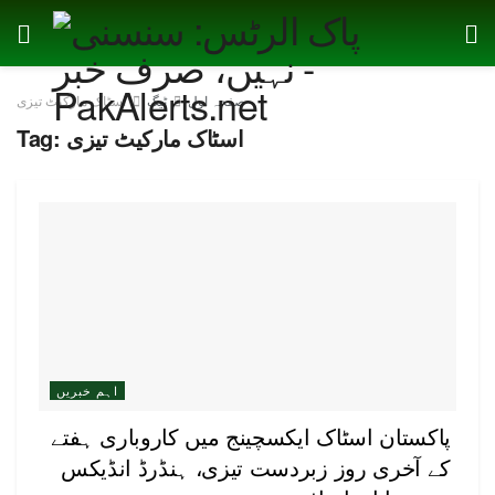
صفحہ اول
ٹیگ
اسٹاک مارکیٹ تیزی
اسٹاک مارکیٹ تیزی
Tag:
اہم خبریں
پاکستان اسٹاک ایکسچینج میں کاروباری ہفتے
کے آخری روز زبردست تیزی، ہنڈرڈ انڈیکس