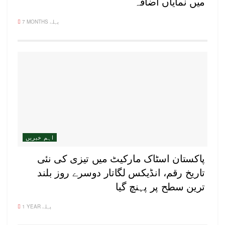
میں نمایاں اضافہ
7 MONTHS پہلے
اہم خبریں
پاکستان اسٹاک مارکیٹ میں تیزی کی نئی
تاریخ رقم، انڈیکس لگاتار دوسرے روز بلند
ترین سطح پر پہنچ گیا
1 YEAR پہلے