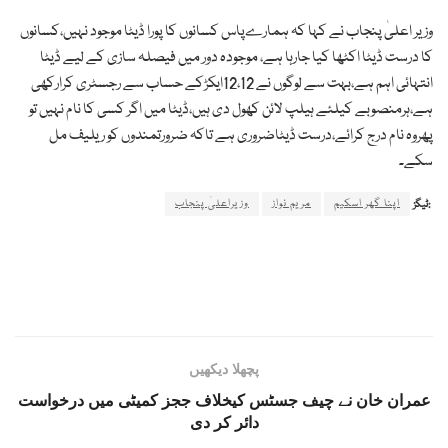
وزیر اعلیٰ پنجاب نے کہا کہ ہمارےپاس کسانوں کا پورا ڈیٹا موجود نہیں،کسانوں
کا درست ڈیٹا اکٹھا کیا جارہا ہے، موجودہ دور میں فیصلہ سازی کے لیے ڈیٹا
انتہائی اہم ہے،بہت سے لوگوں نے 12،12ایکڑکے حساب سے رجسٹری کرارکھی
ہے،ہرمنصوبے کیلئے ہیلپ لائن کھول دی ہیں،ڈیٹا میں اگر کسی کا نام نہیں تو
پھروہ نام درج کرائے،درست ڈیٹاضروری ہے تاکہ ضرورتمندوں کو ریلیف مل
سکے۔
اپنا گھر اسکیم
مریم نواز
وزیراعلیٰ پنجاب
ٹیگز:
پچھلا دیکھیں
عمران خان نے چیف جسٹس کیخلاف ججز کمیٹی میں درخواست
دائر کر دی