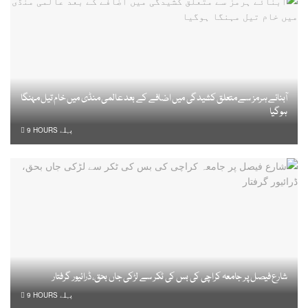
آبنائے ہرمز سے متعلق کشیدگی میں اضافے کے بعد عالمی منڈی میں خام تیل مہنگا
ہوگیا
9 HOURS پہلے
شارع فیصل پر جامعہ کراچی کی بس کی ٹکر سے لڑکی جاں بحق، ڈرائیور گرفتار
9 HOURS پہلے