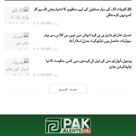
25 کلو واٹ تک کے سولر صارفین کے لیے منظوری کا اختیار بجلی تقسیم کار
کمپنیوں کو منتقل
11 HOURS پہلے
عمران خان اور بشریٰ بی بی قیدِ تنہائی میں نہیں، بی کلاس سے بہتر
سہولیات حاصل ہیں، ایڈووکیٹ جنرل اسلام آباد
11 HOURS پہلے
پیٹرول، ڈیزل اور مٹی کے تیل کی قیمتوں میں کمی، حکومت کا نیا
نوٹیفکیشن جاری
12 HOURS پہلے
مزید خبریں