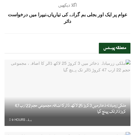
اگلا دیکھیں
عوام پر ایک اور بجلی بم گرانے کی تیاریاں،نیپرا میں درخواست
دائر
متعلقہ
پوسٹس
ملکی زرمبادلہ ذخائر میں 3 کروڑ 25 لاکھ ڈالر کا اضافہ، مجموعی حجم 22 ارب 47
کروڑ ڈالر تک پہنچ گیا
9 HOURS پہلے