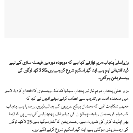
وزیراعلیٰ پنجاب مریم نواز نے کہا ہے کہ موجودہ دور میں فیصلہ سازی کے لیے
ڈیٹا انتہائی اہم ہے، اپنا گھر اسکیم شروع کر رہے ہیں، 25 لاکھ لوگوں کی
رجسٹریشن ہوگئی۔
وزیر اعلیٰ پنجاب مریم نواز نے پنجاب سوشواکنامک رجسٹری کا افتتاح کردیا، لاہور
میں منعقدہ افتتاحی تقریب سے خطاب کرتے ہوئے انہوں نے کہا کہ
مجھےشکایات آئیں کہ رمضان پیکج غریبوں کے بجائےڈیروں پر جارہا ہے، پنجاب
کےعوام کو رمضان ریلیف پیکج ان کی دہلیز تک پہنچایا، بی آئی ایس پی کا ڈیٹا
بھی اپڈیٹ کرنی کی ضرورت ہے، رجسٹریشن کا آغاز ہوگیا ہے، 25 لاکھ لوگوں
کی رجسٹریشن ہوگئی ہے، اپنا گھر اسکیم شروع کرنے لگے ہیں۔