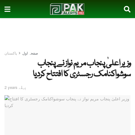
صفحہ اول
پاکستان
وزیر اعلیٰ پنجاب مریم نواز نے پنجاب
سوشواکنامک رجسٹری کا افتتاح کردیا
2 years پہلے