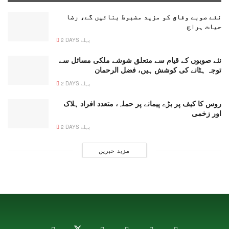
نئے صوبے وفاق کو مزید مضبوط بنائیں گے، رضا
حیات ہراج
2 DAYS پہلے
نئے صوبوں کے قیام سے متعلق شوشے ملکی مسائل سے
توجہ ہٹانے کی کوشش ہیں، فضل الرحمان
2 DAYS پہلے
روس کا کیف پر بڑے پیمانے پر حملہ، متعدد افراد ہلاک
اور زخمی
2 DAYS پہلے
مزید خبریں