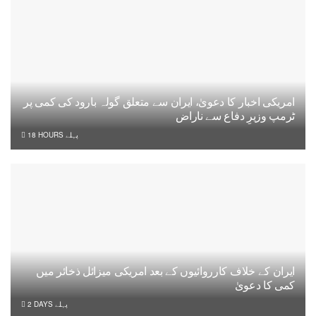
امریکی اخبار کا دعویٰ، ایران سے متعلق گولہ بارود کی کمی پر
ٹرمپ وزیرِ دفاع سے ناراض
18 HOURS پہلے
ایران کے خلاف کارروائیوں کے بعد امریکی میزائل ذخائر میں
کمی کا دعویٰ
2 DAYS پہلے