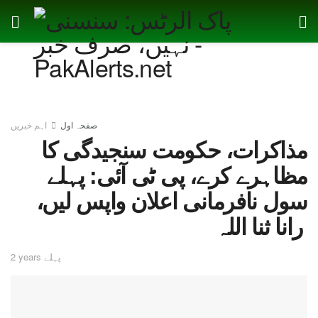
صفحہ اول
اہم خبریں
مذاکرات، حکومت سنجیدگی کا
مظاہرے کرے، پی ٹی آئی: پہلے
سول نافرمانی اعلان واپس لیں،
رانا ثنا اللہ
2 years پہلے