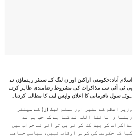
اسلام آباد:
حکومتی اراکین اور ن لیگ کے سینئر رہنماؤں نے
پی ٹی آئی سے مذاکرات کی مشروط رضامندی ظاہر کرتے
ہوئے سول نافرمانی کا اعلان واپس لینے کا مطالبہ کردیا۔
وزیر اعظم کے مشیر اور مسلم لیگ (ن) کے سینئر
رہنما رانا ثنا اللہ نے کہا ہے کہ جب ہم نے
مذاکرات کی پیش کش کی تو پی ٹی آئی نے جواب میں
کہا کہ حکومت کی کوئی اوقات نہیں، سیاسی جماعت