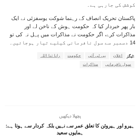
کوشش کی جارہی ہے۔
پاکستان تحریک انصاف کے رہنما شوکت یوسفزئی نے ایک
بار پھر خبردار کیا کہ حکومت ہوش کے ناخن لے اور
مذاکرات کرے، اگر حکومت نے مذاکرات میں پہل نہ کی تو
14 دسمبر سے سول نافرمانی کیلیے تیار ہوجائیں۔
اعلان
پی ٹی آئی
حکومت
رانا ثنا اللہ
ٹیگز:
سول نافرمانی
مذاکرات
پچھلا دیکھیں
ہیرو اور ہیروئن کا تعلق عمر سے نہیں بلکہ کردار سے ہوتا ہے:
ہمایوں سعید