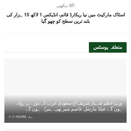
اگلا دیکھیں
اسٹاک مارکیٹ میں نیا ریکارڈ قائم، انڈیکس 1 لاکھ 15 ہزار کی
بلند ترین سطح کو چھو گیا
متعلقہ
پوسٹس
وزیراعظم شہباز شریف آج سعودی عرب کے دورے پر روانہ
ہوں گے، فیلڈ مارشل عاصم منیر بھی ہمراہ ہوں گے
17 HOURS پہلے