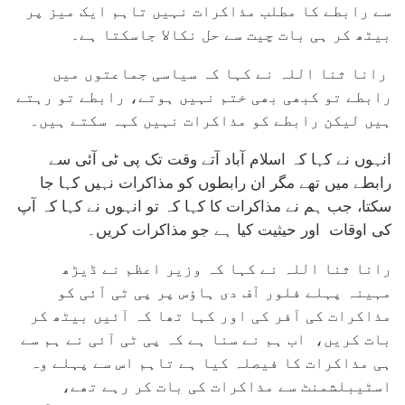
سے رابطے کا مطلب مذاکرات نہیں تاہم ایک میز پر
بیٹھ کر ہی بات چیت سے حل نکالا جاسکتا ہے۔
رانا ثنا اللہ نے کہا کہ سیاسی جماعتوں میں
رابطے تو کبھی بھی ختم نہیں ہوتے، رابطے تو رہتے
ہیں لیکن رابطے کو مذاکرات نہیں کہہ سکتے ہیں۔
انہوں نے کہا کہ اسلام آباد آتے وقت تک پی ٹی آئی سے
رابطے میں تھے مگر ان رابطوں کو مذاکرات نہیں کہا جا
سکتا، جب ہم نے مذاکرات کا کہا کہ تو انہوں نے کہا کہ آپ
کی اوقات اور حیثیت کیا ہے جو مذاکرات کریں۔
رانا ثنا اللہ نے کہا کہ وزیر اعظم نے ڈیڑھ
مہینہ پہلے فلور آف دی ہاؤس پر پی ٹی آئی کو
مذاکرات کی آفر کی اور کہا تھا کہ آئیں بیٹھ کر
بات کریں، اب ہم نے سنا ہے کہ پی ٹی آئی نے ہم سے
ہی مذاکرات کا فیصلہ کیا ہے تاہم اس سے پہلے وہ
اسٹیبلشمنٹ سے مذاکرات کی بات کر رہے تھے،