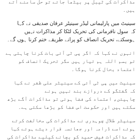
مذاکرات کی ٹیبل پر بیٹھا جائے تو حل سامنے آتے
ہیں۔
سینیٹ میں پارلیمانی لیڈر سینیٹر عرفان صدیقی نے کہا
کہ سول نافرمانی کی تحریک لٹکا کر مذاکرات نہیں
ہوسکتے، تحریک انصاف کو پرانے طریقے ختم کرنا ہوں گے۔
انہوں نے کہا کہ اگر پی ٹی آئی بات کرنا چاہتی ہے
تو بسم اللہ ہم تیار ہیں مگر تحریک انصاف کو
اعتماد بحال کرنا ہوگا۔
سینیٹ میں پی ٹی آئی کے سینیٹر علی ظفر نے کہا
کہ گفتگو کے دروازے بند نہیں ہونے
چاہیئں، اعتماد کی فضا ہوئی تو مذاکرات آگے بڑھ
سکتے ہیں اور حکومت اس فضا کو بڑھا سکتی ہے۔
سینیٹر طلال چوہدری نے مذاکرات کی مخالفت کرتے
ہوئے اسے ڈرامہ اور جھانسہ قرار دیتے ہوئے کہا
کہ مذاکرات فیض حمید کو بچانے کیلیے مذاکرات کی