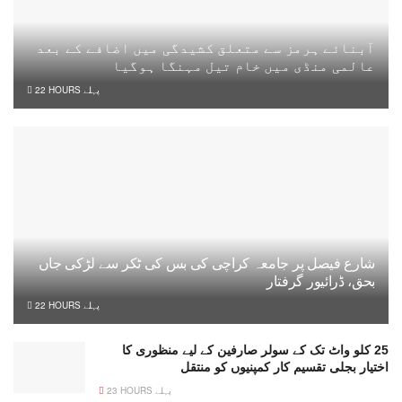
آبنائے ہرمز سے متعلق کشیدگی میں اضافے کے بعد
عالمی منڈی میں خام تیل مہنگا ہوگیا
22 HOURS پہلے
شارع فیصل پر جامعہ کراچی کی بس کی ٹکر سے لڑکی جاں
بحق، ڈرائیور گرفتار
22 HOURS پہلے
25 کلو واٹ تک کے سولر صارفین کے لیے منظوری کا
اختیار بجلی تقسیم کار کمپنیوں کو منتقل
23 HOURS پہلے