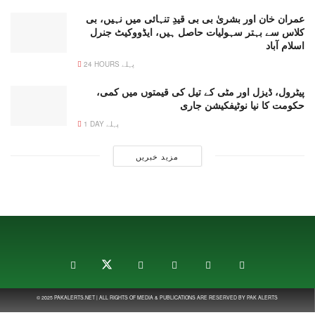
عمران خان اور بشریٰ بی بی قیدِ تنہائی میں نہیں، بی
کلاس سے بہتر سہولیات حاصل ہیں، ایڈووکیٹ جنرل
اسلام آباد
24 HOURS پہلے
پیٹرول، ڈیزل اور مٹی کے تیل کی قیمتوں میں کمی،
حکومت کا نیا نوٹیفکیشن جاری
1 DAY پہلے
مزید خبریں
© 2025
PAKALERTS.NET
| ALL RIGHTS OF MEDIA & PUBLICATIONS ARE RESERVED BY
PAK ALERTS