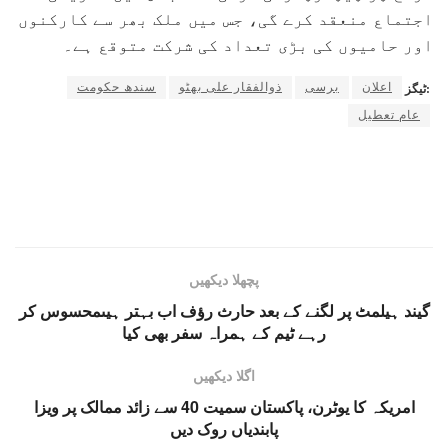
اجتماع منعقد کرے گی، جس میں ملک بھر سے کارکنوں
اور حامیوں کی بڑی تعداد کی شرکت متوقع ہے۔
اعلان
برسی
ذوالفقار علی بھٹو
سندھ حکومت
ٹیگز:
عام تعطیل
پچھلا دیکھیں
گیند ہیلمٹ پر لگنے کے بعد حارث رؤف اب بہتر ہیںمحسوس کر
رہے ٹیم کے ہمراہ سفر بھی کیا
اگلا دیکھیں
امریکہ کا یوٹرن، پاکستان سمیت 40 سے زائد ممالک پر ویزا
پابندیاں روک دیں