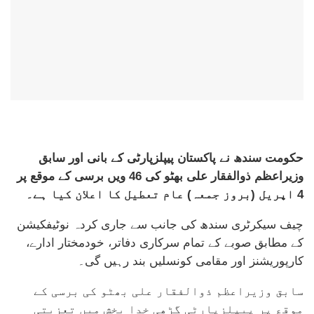
حکومت سندھ نے پاکستان پیپلزپارٹی کے بانی اور سابق
وزیراعظم ذوالفقار علی بھٹو کی 46 ویں برسی کے موقع پر
4 اپریل (بروز جمعہ) عام تعطیل کا اعلان کیا ہے۔
چیف سیکرٹری سندھ کی جانب سے جاری کردہ نوٹیفکیشن
کے مطابق صوبے کے تمام سرکاری دفاتر، خودمختار ادارے،
کارپوریشنز اور مقامی کونسلیں بند رہیں گی۔
سابق وزیراعظم ذوالفقار علی بھٹو کی برسی کے
موقع پر پیپلزپارٹی گڑھی خدا بخش میں تعزیتی