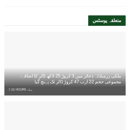
متعلقہ
پوسٹس
ملکی زرمبادلہ ذخائر میں 3 کروڑ 25 لاکھ ڈالر کا اضافہ،
مجموعی حجم 22 ارب 47 کروڑ ڈالر تک پہنچ گیا
22 HOURS پہلے