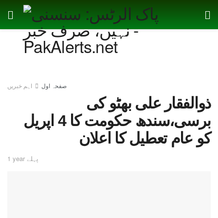
صفحہ اول
اہم خبریں
ذوالفقار علی بھٹو کی
برسی،سندھ حکومت کا 4 اپریل
کو عام تعطیل کا اعلان
1 year پہلے