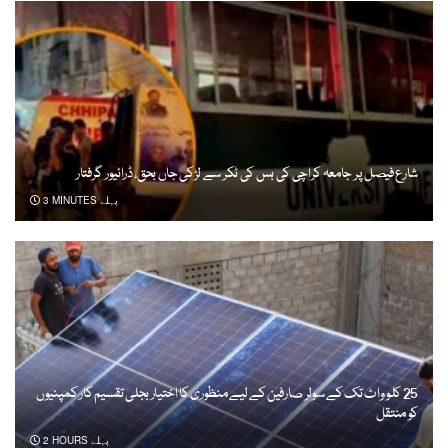
شارع فیصل پر جامعہ کراچی کی بس کی ٹکر سے لڑکی جاں بحق، ڈرائیور گرفتار
3 MINUTES پہلے
25 کلو واٹ تک کے سولر صارفین کے لیے منظوری کا اختیار بجلی تقسیم کار کمپنیوں
کو منتقل
2 HOURS پہلے