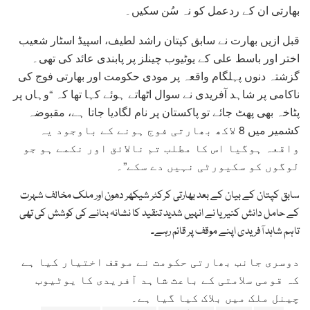
بھارتی ان کے ردعمل کو نہ سُن سکیں۔
قبل ازیں بھارت نے سابق کپتان راشد لطیف، اسپیڈ اسٹار شعیب
اختر اور باسط علی کے یوٹیوب چینلز پر پابندی عائد کی تھی۔
گزشتہ دنوں پہلگام واقعہ پر مودی حکومت اور بھارتی فوج کی
ناکامی پر شاہد آفریدی نے سوال اٹھاتے ہوئے کہا تھا کہ “وہاں پر
پٹاخہ بھی پھٹ جائے تو پاکستان پر نام لگادیا جاتا ہے، مقبوضہ
کشمیر میں 8 لاکھ بھارتی فوج ہونے کے باوجود یہ
واقعہ ہوگیا اس کا مطلب تم نالائق اور نکمے ہو جو
لوگوں کو سکیورٹی نہیں دے سکے”۔
سابق کپتان کے بیان کے بعد بھارتی کرکٹر شیکھر دھون اور ملک مخالف شہرت
کے حامل دانش کنیریا نے انہیں شدید تنقید کا نشانہ بنانے کی کوشش کی تھی
تاہم شاہد آفریدی اپنے موقف پر قائم رہے۔
دوسری جانب بھارتی حکومت نے موقف اختیار کیا ہے
کہ قومی سلامتی کے باعث شاہد آفریدی کا یوٹیوب
چینل ملک میں بلاک کیا گیا ہے۔