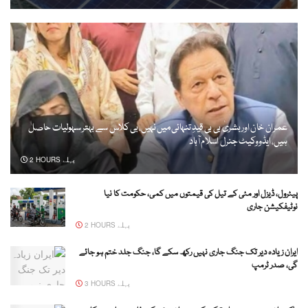
عمران خان اور بشریٰ بی بی قیدِ تنہائی میں نہیں، بی کلاس سے بہتر سہولیات حاصل
ہیں، ایڈووکیٹ جنرل اسلام آباد
2 HOURS پہلے
پیٹرول، ڈیزل اور مٹی کے تیل کی قیمتوں میں کمی، حکومت کا نیا
نوٹیفکیشن جاری
2 HOURS پہلے
ایران زیادہ دیر تک جنگ جاری نہیں رکھ سکے گا، جنگ جلد ختم ہو جائے
گی، صدر ٹرمپ
3 HOURS پہلے