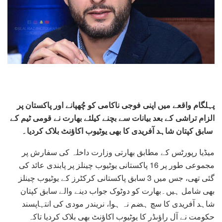
پہلگام واقعے میں اپنی فوجی ناکامی کو چُھپانے اور پاکستان پر
الزام تراشی کے بعد بیانات سے بچنے کیلئے بھارت نے قومی ٹیم کے
سابق کپتان شاہد آفریدی کا بھی یوٹیوب اکاؤنٹ بلاک کردیا۔
میڈیا رپورٹس کے مطابق بھارتی وزارت داخلہ کی سفارش پر
مجموعی طور پر 16 پاکستانی یوٹیوب چینلز پر پابندی عائد کی
گئی تھی، جس میں 3 سابق پاکستانی کرکٹرز کے یوٹیوب چینلز
بھی شامل ہیں۔بھارت کو دوٹوک جواب دینے والے سابق کپتان
شاہد آفریدی کا سچ ہضم نہ ہوا، نریندر مودی کی انتہاپسند
حکومت نے آل راؤںڈر کا یوٹیوب اکاؤنٹ بھی بلاک کردیا تاکہ