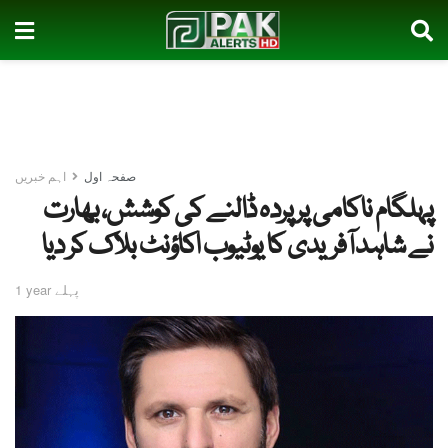
صفحہ اول
اہم خبریں
پہلگام ناکامی پر پردہ ڈالنے کی کوشش، بھارت
نے شاہد آفریدی کا یوٹیوب اکاؤنٹ بلاک کر دیا
1 year پہلے