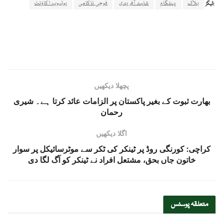
بلاک
پہلگام
شاہد آفریدی
فوجی ناکامی
یوٹیوب اکاؤنٹ
ٹیگز:
پچھلا دیکھیں
بھارت ثبوت کے بغیر پاکستان پر الزامات عائد کرتا ہے۔ شیری
رحمان
اگلا دیکھیں
کراچی: کورنگی روڈ پر ٹینکر کی ٹکر سے موٹرسائیکل پر سوار
خاتون جاں بحق، مشتعل افراد نے ٹینکر کو آگ لگا دی
متعلقہ
پوسٹس