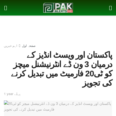
صفحہ اول
اہم خبریں
پاکستان اور ویسٹ انڈیز کے
درمیان 3 ون ڈے انٹرنیشنل میچز
کو ٹی20 فارمیٹ میں تبدیل کرنے
کی تجویز
1 year پہلے