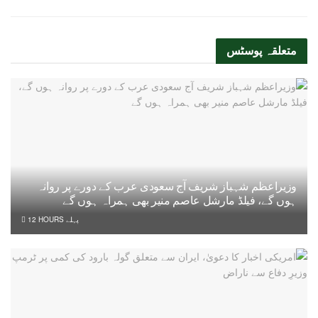
متعلقہ
پوسٹس
وزیراعظم شہباز شریف آج سعودی عرب کے دورے پر روانہ
ہوں گے، فیلڈ مارشل عاصم منیر بھی ہمراہ ہوں گے
12 HOURS پہلے