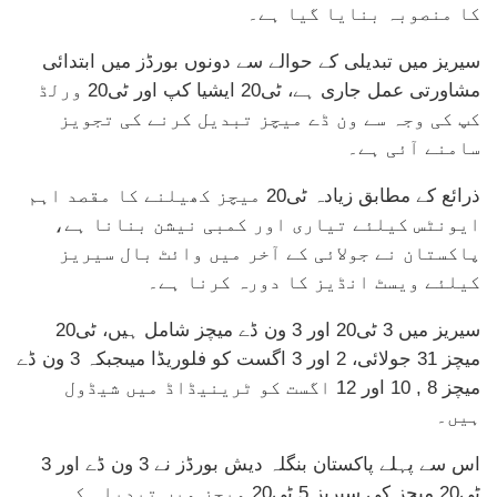
کا منصوبہ بنایا گیا ہے۔
سیریز میں تبدیلی کے حوالے سے دونوں بورڈز میں ابتدائی
مشاورتی عمل جاری ہے، ٹی20 ایشیا کپ اور ٹی20 ورلڈ
کپ کی وجہ سے ون ڈے میچز تبدیل کرنے کی تجویز
سامنے آئی ہے۔
ذرائع کے مطابق زیادہ ٹی20 میچز کھیلنے کا مقصد اہم
ایونٹس کیلئے تیاری اور کمبی نیشن بنانا ہے،
پاکستان نے جولائی کے آخر میں وائٹ بال سیریز
کیلئے ویسٹ انڈیز کا دورہ کرنا ہے۔
سیریز میں 3 ٹی20 اور 3 ون ڈے میچز شامل ہیں، ٹی20
میچز 31 جولائی، 2 اور 3 اگست کو فلوریڈا میںجبکہ 3 ون ڈے
میچز 8 , 10 اور 12 اگست کو ٹرینیڈاڈ میں شیڈول
ہیں۔
اس سے پہلے پاکستان بنگلہ دیش بورڈز نے 3 ون ڈے اور 3
ٹی20 میچز کی سیریز 5 ٹی20 میچز میں تبدیلی کی