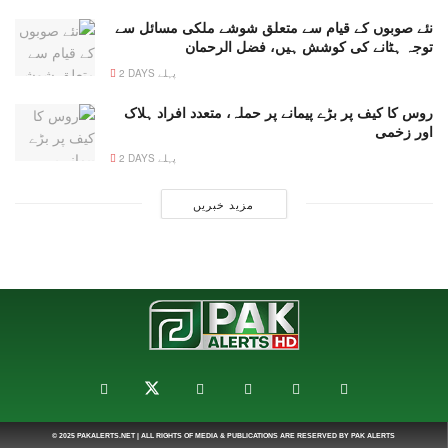
نئے صوبوں کے قیام سے متعلق شوشے ملکی مسائل سے
توجہ ہٹانے کی کوشش ہیں، فضل الرحمان
2 DAYS پہلے
روس کا کیف پر بڑے پیمانے پر حملہ، متعدد افراد ہلاک
اور زخمی
2 DAYS پہلے
مزید خبریں
© 2025
PAKALERTS.NET
| ALL RIGHTS OF MEDIA & PUBLICATIONS ARE RESERVED BY
PAK ALERTS