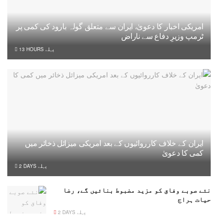
امریکی اخبار کا دعویٰ، ایران سے متعلق گولہ بارود کی کمی پر
ٹرمپ وزیرِ دفاع سے ناراض
13 HOURS پہلے
ایران کے خلاف کارروائیوں کے بعد امریکی میزائل ذخائر میں
کمی کا دعویٰ
2 DAYS پہلے
نئے صوبے وفاق کو مزید مضبوط بنائیں گے، رضا
حیات ہراج
2 DAYS پہلے