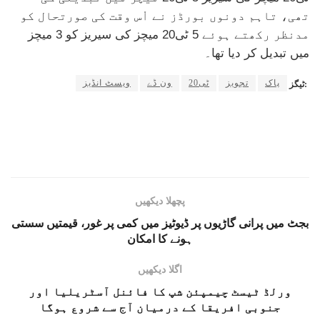
تھی، تاہم دونوں بورڈز نے اْس وقت کی صورتحال کو
مدنظر رکھتے ہوئے 5 ٹی20 میچز کی سیریز کو 3 میچز
میں تبدیل کر دیا تھا۔
پاک
تجویز
ٹی20
ون ڈے
ویسٹ انڈیز
ٹیگز:
پچھلا دیکھیں
بجٹ میں پرانی گاڑیوں پر ڈیوٹیز میں کمی پر غور، قیمتیں سستی
ہونے کا امکان
اگلا دیکھیں
ورلڈ ٹیسٹ چیمپئن شپ کا فائنل آسٹریلیا اور
جنوبی افریقا کے درمیان آج سے شروع ہوگا