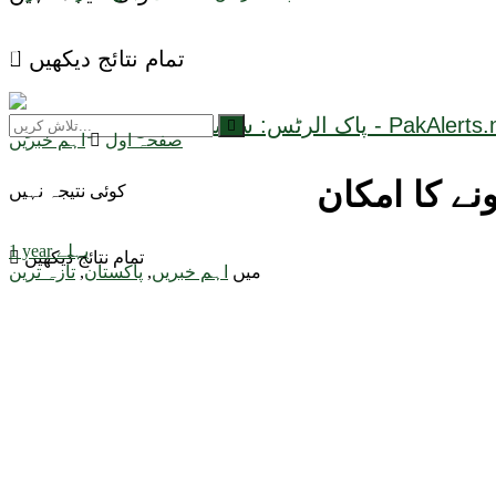
تمام نتائج دیکھیں
صفحہ اول
اہم خبریں
نے کا امکان
کوئی نتیجہ نہیں
1 year پہلے
تمام نتائج دیکھیں
میں
اہم خبریں
,
پاکستان
,
تازہ ترین