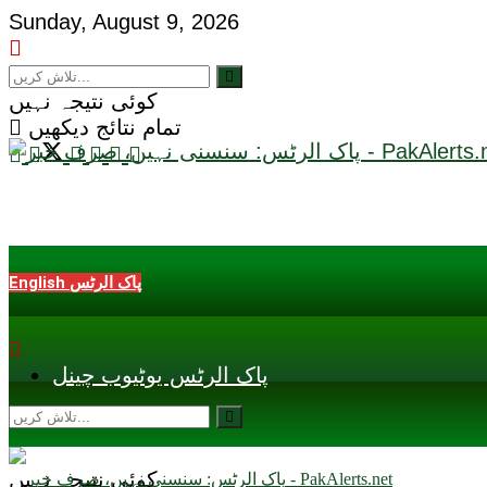
Sunday, August 9, 2026
کوئی نتیجہ نہیں
تمام نتائج دیکھیں
English پاک الرٹس
پاک الرٹس یوٹیوب چینل
کوئی نتیجہ نہیں