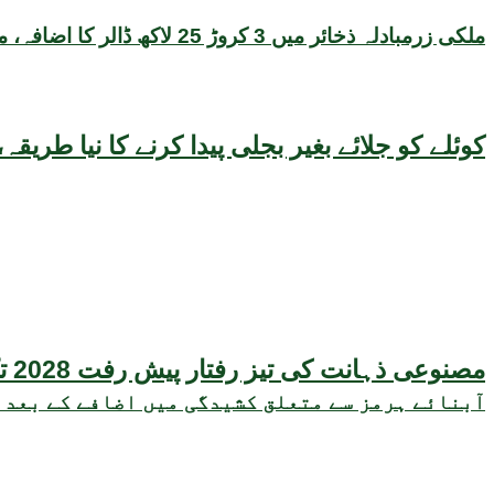
ملکی زرمبادلہ ذخائر میں 3 کروڑ 25 لاکھ ڈالر کا اضافہ، مجموعی حجم 22 ارب 47 کروڑ ڈالر تک پہنچ گیا
کوئلے کو جلائے بغیر بجلی پیدا کرنے کا نیا طر
مصنوعی ذہانت کی تیز رفتار پیش رفت 2028 تک عالمی معیشت کیلئے سنگین خطرہ بن سکتی ہے، نئی تحقیق کا انتباہ
آبنائے ہرمز سے متعلق کشیدگی میں اضافے کے بعد 