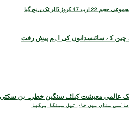
یقہ، چین کے سائنسدانوں کی اہم پیش رفت
عالمی منڈی میں خام تیل مہنگا ہوگیا