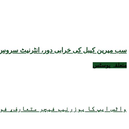
سب میرین کیبل کی خرابی دور، انٹرنیٹ سروس 
متعلقہ
پوسٹس
واٹس ایپ کا یوزرنیم فیچر متعارف، فون