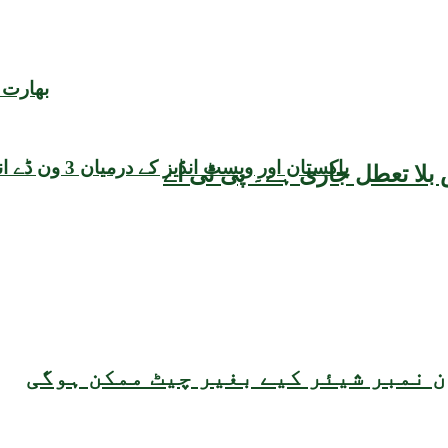
بھارت 
پاکستان اور ویسٹ انڈیز کے درمیان 3 ون ڈے انٹرنیشنل میچز کو ٹی20 فارمیٹ میں تبدیل کرنے کی تجویز
بلا تعطل جاری ہے۔ پی ٹی اے
 نمبر شیئر کیے بغیر چیٹ ممکن ہوگی