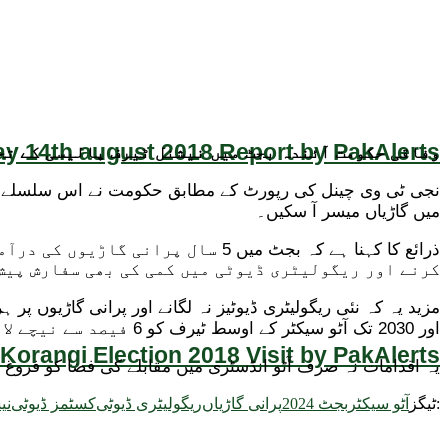
y 14th august 2018 Report by PakAlerts
وفاقی حکومت آئندہ بجٹ میں نیشنل ٹیرف پالیسی کے تح
نجی ٹی وی چینل کی رپورٹ کے مطابق حکومت نے اس سلسلے میں 
میں گاڑیاں میسر آ سکیں۔
ذرائع کا کہنا ہے کہ بجٹ میں 5 س
کرنے اور ریگولیٹری ڈیوٹی میں کمی کی بھی سفارش پیش
اور 2030 تک آٹو سیکٹر کے اوسط ٹیرف کو 6 فیصد سے نیچے لانے کا ہدف بھی طے کیا گیا ہے۔
Korangi Election 2018 Visit by PakAlerts
یہ اقدامات نہ صرف آٹو انڈسٹری میں مقابلے کی فضا کو فروغ د
ٹیگز:
آٹو سیکٹر
بجٹ 2024
پرانی گاڑیاں
ریگولیٹری ڈیوٹی
کسٹمز ڈیوٹی
نی