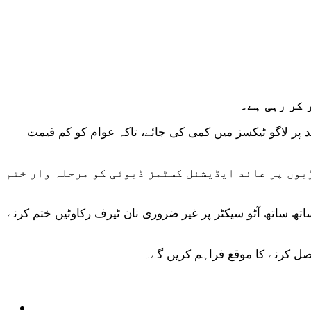
 کر رہی ہے۔
پر لاگو ٹیکسز میں کمی کی جائے، تاکہ عوام کو کم قیمت
 کے علاوہ گاڑیوں پر عائد ایڈیشنل کسٹمز ڈیوٹی کو مرحلہ وار ختم
 میں 10 فیصد کمی کی تجویز دی گئی ہے۔ اس کے ساتھ ساتھ آٹو سیکٹر پر غیر ضروری نان ٹیرف رکاوٹیں ختم کرنے
اصل کرنے کا موقع فراہم کریں گے۔
ٹیکنالوجی