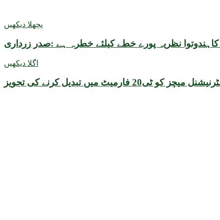
پچھلا دیکھیں
کاہندوتوا نظریہ پورے خطے کیلئے خطرہ ہے :صدر زرداری
اگلا دیکھیں