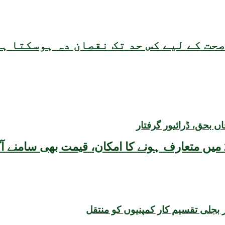
حت کے لیے کس حد تک نقصان دہ ہوسکتا ہ
بحق، ڈرائیور گرفتار