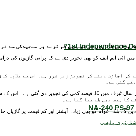
71st Independence Da
ت پرانی گاڑیوں کی قیمتیں کم کرنے پر سنجیدگی سے غور
آئی ایم ایف کو بھی تجویز دی ہے کہ پرانی گاڑیوں کی درآمد 
ال پرانی گاڑیوں کی درآمد کی اجازت دینے کی تجویز زیر غور ہے۔ اس
 کی گئی ہے۔
مزید یہ کہ نئی ریگولیٹری ڈیوٹیز نہ لگانے اور پرانی گاڑیوں پر ہر سال ٹیرف
NA-240 PS-97 
یں گے بلکہ عوام کو بھی زیادہ آپشنز اور کم قیمت پر گاڑیاں ح
شنل ٹیرف پالیسی