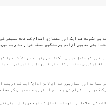
ے پی حکومت نے ایک اور متنازع اقدام کے تحت ممبئی کی 
لقے اپنی مذہبی آزادی پر سنگین حملہ قرار دے رہے ہیں۔
ئی شہر کو مکمل طور پر ’لاؤڈ اسپیکرز سے پاک‘ کر دیا گ
بلک ایڈریس سسٹمز ہٹانے کی کارروائی کامیابی سے مکمل
ی مساجد اور نمازیوں نے ’آن لائن اذان‘ ایپ کے ذریعے 
ک کمپنی نے تیار کی ہے، جو اب تیزی سے ممبئی کی مساج
ات کی اطلاعات، باجماعت نماز کے لیے موبائل نوٹیفکیش