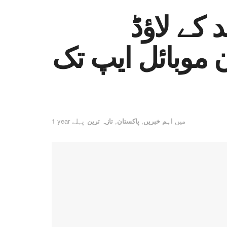
 کے لاؤڈ
 موبائل ایپ تک
میں
اہم خبریں
,
پاکستان
,
تازہ ترین
1 year پہلے