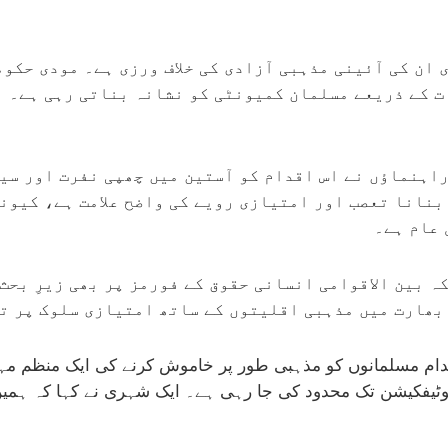
 ان کی آئینی مذہبی آزادی کی خلاف ورزی ہے۔ مودی حکو
ت کے ذریعے مسلمان کمیونٹی کو نشانہ بناتی رہی ہے۔ ا
اہنماؤں نے اس اقدام کو آستین میں چھپی نفرت اور سی
 بنانا تعصب اور امتیازی رویے کی واضح علامت ہے، کیون
 عام ہے۔
 بین الاقوامی انسانی حقوق کے فورمز پر بھی زیرِ بحث 
بھارت میں مذہبی اقلیتوں کے ساتھ امتیازی سلوک پر تش
قدام مسلمانوں کو مذہبی طور پر خاموش کرنے کی ایک منظم م
وٹیفکیشن تک محدود کی جا رہی ہے۔ ایک شہری نے کہا کہ ہمیں ل