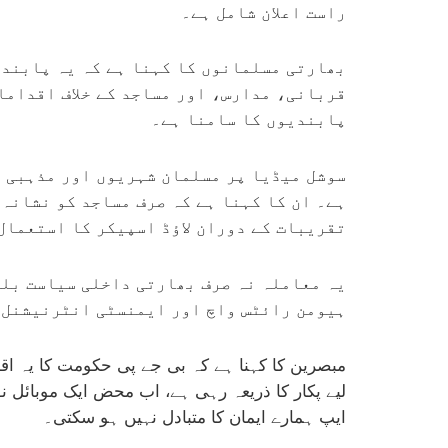
راست اعلان شامل ہے۔
بھارتی مسلمانوں کا کہنا ہے کہ یہ پابندی
قربانی، مدارس، اور مساجد کے خلاف اقداما
پابندیوں کا سامنا ہے۔
سوشل میڈیا پر مسلمان شہریوں اور مذہبی ر
ہے۔ ان کا کہنا ہے کہ صرف مساجد کو نشانہ
تقریبات کے دوران لاؤڈ اسپیکر کا استعمال
یہ معاملہ نہ صرف بھارتی داخلی سیاست بلکہ
ہیومن رائٹس واچ اور ایمنسٹی انٹرنیشنل 
مبصرین کا کہنا ہے کہ بی جے پی حکومت کا یہ ا
لیے پکار کا ذریعہ رہی ہے، اب محض ایک موبائل ن
ایپ ہمارے ایمان کا متبادل نہیں ہو سکتی۔