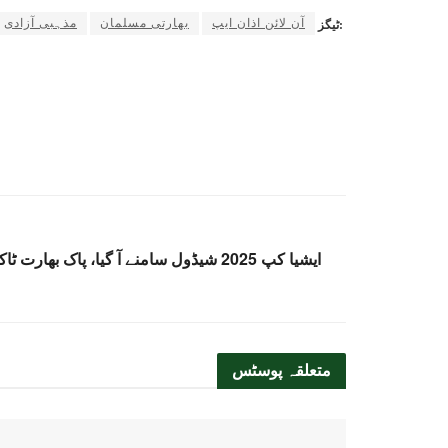
آن لائن اذان ایپ
بھارتی مسلمان
مذہبی آزادی
ٹیگز:
ایشیا کپ 2025 شیڈول سامنے آ گیا، پاک بھارت ٹاکرا 7 ستمبر کو دبئی میں متوقع
متعلقہ
پوسٹس