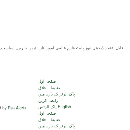
قابل اعتماد ڈیجیٹل نیوز پلیٹ فارم عالمی امور، تازہ ترین خبریں, سیاس
صفحہ اول
ضابطہ اخلاق
پاک الرٹز کے بارے میں
رابطہ کریں
پاک الرٹس English
ed by
Pak Alerts
صفحہ اول
ضابطہ اخلاق
پاک الرٹز کے بارے میں