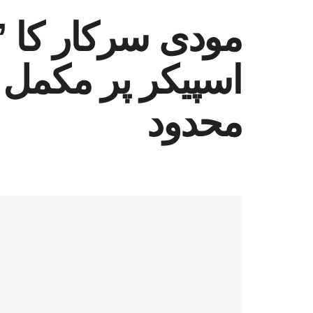
مودی سرکار کا ’اذ
اسپیکر پر مکمل 
محدود