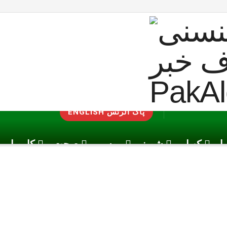
ENGLISH پاک الرٹس
یا
کھیل
شوبز
موسم
صحت
کاروبار