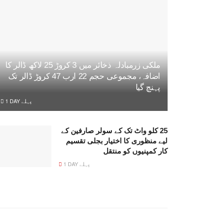
ملکی زرمبادلہ ذخائر میں 3 کروڑ 25 لاکھ ڈالر کا
اضافہ، مجموعی حجم 22 ارب 47 کروڑ ڈالر تک
پہنچ گیا
1 DAY پہلے
25 کلو واٹ تک کے سولر صارفین کے
لیے منظوری کا اختیار بجلی تقسیم
کار کمپنیوں کو منتقل
1 DAY پہلے