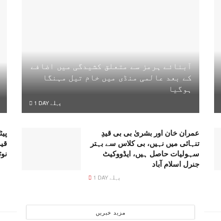
آبنائے ہرمز سے متعلق کشیدگی میں اضافے
کے بعد عالمی منڈی میں خام تیل مہنگا
ہوگیا
1 DAY پہلے
عمران خان اور بشریٰ بی بی قیدِ
پیٹ
تنہائی میں نہیں، بی کلاس سے بہتر
قی
سہولیات حاصل ہیں، ایڈووکیٹ
نو
جنرل اسلام آباد
1 DAY پہلے
مزید خبریں