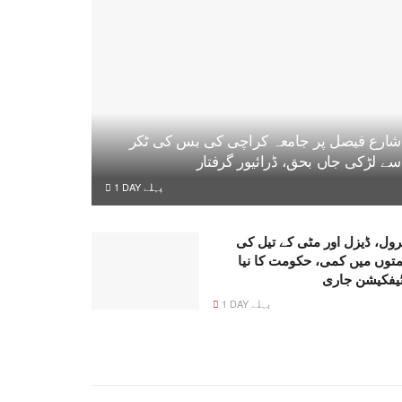
شارع فیصل پر جامعہ کراچی کی بس کی ٹکر
سے لڑکی جاں بحق، ڈرائیور گرفتار
1 DAY پہلے
رول، ڈیزل اور مٹی کے تیل کی
متوں میں کمی، حکومت کا نیا
ٹیفکیشن جاری
1 DAY پہلے