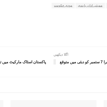
ممبئی اذان پابندی
مودی حکومت
اگلا دیکھیں
پاکستان اسٹاک مارکیٹ میں تی