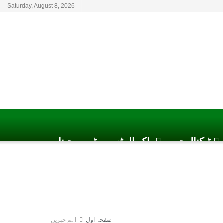
Saturday, August 8, 2026
ٹیکنالوجی
پاک الرٹس یوٹیوب چینل
صفحہ اول
اہم خبریں