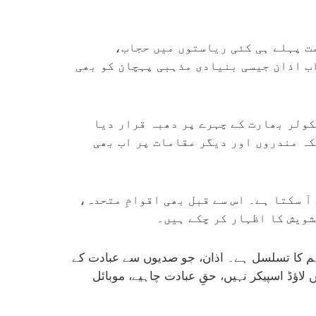
مت پہلے ہی کئی ریاستوں میں حجاب،
ب اذان جیسی بنیادی مذہبی پہچان کو بھی
کولر بھارت کے چہرے پر دھبہ قرار دیا
کہ مندروں اور دیگر مقامات پر اب بھی
آ سکتا ہے۔ اس سے قبل بھی اقوامِ متحدہ،
ویش کا اظہار کر چکے ہیں۔
ہم کا تسلسل ہے۔ اذان، جو صدیوں سے عبادت کے
اؤڈ اسپیکر نہیں، حقِ عبادت چاہیے، موبائل