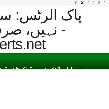
صفحہ اول
تازہ ترین
پاکستان
دن