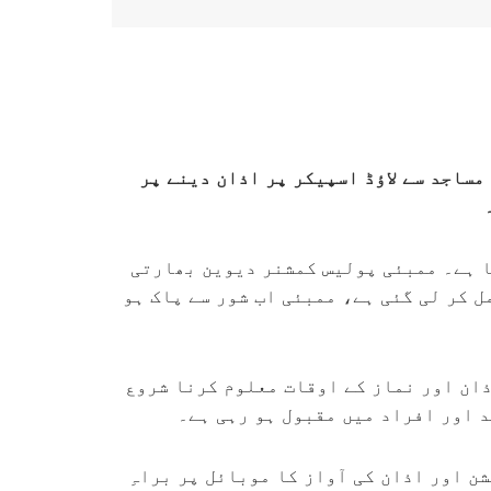
مساجد سے لاؤڈ اسپیکر پر اذان دینے پر
یا ہے۔ ممبئی پولیس کمشنر دیوین بھارتی
 کر لی گئی ہے، ممبئی اب شور سے پاک ہو
اذان اور نماز کے اوقات معلوم کرنا شروع
د اور افراد میں مقبول ہو رہی ہے۔
ن اور اذان کی آواز کا موبائل پر براہِ