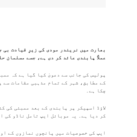
بھارت میں نریندر مودی کی زیرِ قیادت بی ج
عملاً پابندی عائد کر دی ہے، جسے مسلمان ح
پولیس کی جانب سے دعویٰ کیا گیا ہے کہ ممب
کے مطابق، شہر کے تمام مذہبی مقامات سے پ
چکا ہے۔
لاؤڈ اسپیکر پر پابندی کے بعد ممبئی کی کئ
کر دیا ہے۔ یہ موبائل ایپ تامل ناڈو کی ای
ایپ کی خصوصیات میں پانچوں نمازوں کے اوق