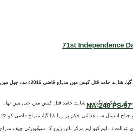
71st Independence Da
ایم کیو ایم مرکز نائن زیرو سے گرفت
NA-240 PS-97 
ہا کیا گیا، منہاج قاضی کو 22 مئی کو عدالتی حکم پر جناح اسپتال میں داخل کرایا گیا تھا۔
عدالت نے ایم کیو ایم مرکز نائن زیرو کے سیکیورٹی چیف منہ