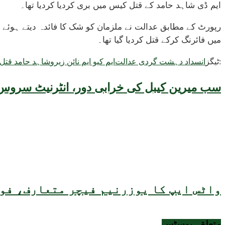
ایم ڈی شاہد حامد کے قتل کیس میں بری کردیا کردیا تھا۔
میں فائرنگ کرکے قتل کردیا گیا تھا۔
ٹیگز:
انسداد دہشت گردی عدالت
ایم کیو ایم نائن زیرو
شاہد حامد قتل
سب میرین کیبل کی خرابی دور، انٹرنیٹ سروس 
واٹس ایپ کا یوزرنیم فیچر متعارف، فون
متعلقہ
پوسٹس