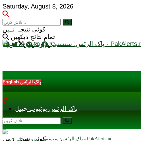
Saturday, August 8, 2026
کوئی نتیجہ نہیں
تمام نتائج دیکھیں
English پاک الرٹس
پاک الرٹس یوٹیوب چینل
کوئی نتیجہ نہیں