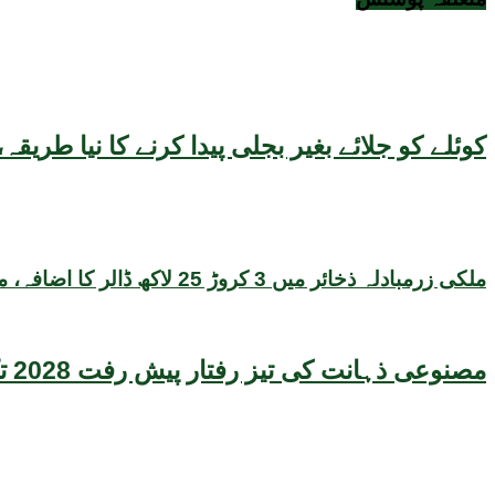
کوئلے کو جلائے بغیر بجلی پیدا کرنے کا نیا طر
ملکی زرمبادلہ ذخائر میں 3 کروڑ 25 لاکھ ڈالر کا اضافہ، مجموعی حجم 22 ارب 47 کروڑ ڈالر تک پہنچ گیا
مصنوعی ذہانت کی تیز رفتار پیش رفت 2028 تک عالمی معیشت کیلئے سنگین خطرہ بن سکتی ہے، نئی تحقیق کا انتباہ