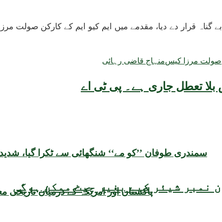
صولت مرزا کیس
منہاج قاضی رہائی
بلا تعطل جاری ہے۔ پی ٹی اے
سمندری طوفان ’’کو مے‘‘ شنگھائی سے ٹکرا گیا، شدید ب
 نمبر شیئر کیے بغیر چیٹ ممکن ہوگی
پاکستان اور امریکہ کے درمیان تاریخی معا