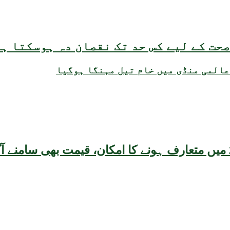
حت کے لیے کس حد تک نقصان دہ ہوسکتا ہ
عالمی منڈی میں خام تیل مہنگا ہوگیا