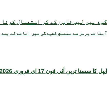
گود میں لیپ ٹاپ رکھ کر استعمال کرنا ص
آبنائے ہرمز سے متعلق کشیدگی میں اضافے کے بعد 
ایپل کا سستا ترین آئی فون 17 ای فروری 2026 میں متعارف ہونے کا امکان، قیمت بھی سامنے آگئی