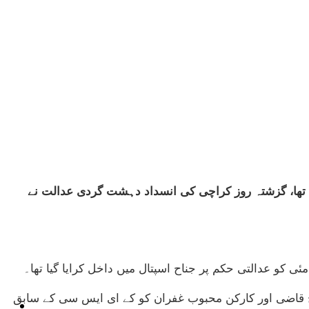
ار منہاج قاضی کو رہا کردیا گیا، شاہد حامد قتل کیس میں منہاج قاضی 2016ء سے جیل میں تھا، گزشتہ روز کراچی کی انسداد دہشت گردی عدالت نے
اج قاضی اور کارکن محبوب غفران کو کے ای ایس سی کے سابق
ٹیکنالوجی