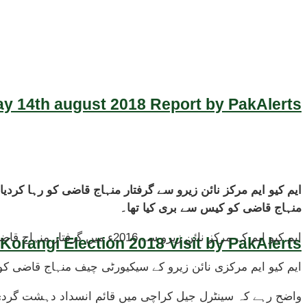
y 14th august 2018 Report by PakAlerts
منہاج قاضی کو کیس سے بری کیا تھا۔
ایم کیو ایم کے مرکز نائن زیرو سے 2016ء میں گرفتار منہاج قاضی کو رہا کردیا گیا، وہ شاہد حامد قتل کیس میں جیل میں تھا۔
Korangi Election 2018 Visit by PakAlerts
ایم کیو ایم مرکزی نائن زیرو کے سیکیورٹی چیف منہاج قاضی کو جناح اسپتال سے عدالتی حکم پر ر
واضح رہے کہ سینٹرل جیل کراچی میں قائم انسداد دہشت گردی 