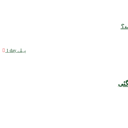
ے؟
1 day پہلے