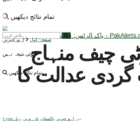
تمام نتائج دیکھیں
صفحہ اول
اہم خبریں
رٹی چیف منہاج
کوئی نتیجہ نہیں
شت گردی عدالت کا
تمام نتائج دیکھیں
میں
اہم خبریں
,
پاکستان
,
تازہ ترین
1 year پہلے