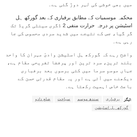
میں بھی خوشی کی لہر دوڑ گئی ہے۔
محکمہ موسمیات کے مطابق برفباری کے بعد گورکھ ہل
اسٹیشن پر درجہ حرارت منفی 2 ڈگری سینٹی گریڈ تک
گر گیا، جس کے نتیجے میں شدید سردی محسوس کی جا
رہی ہے۔
واضح رہے کہ گورکھ ہل اسٹیشن وادیٔ مہران کا واحد
بلند ترین، سرد ترین اور پرفضا تفریحی مقام ہے،
جہاں موسمِ سرما میں کئی برسوں بعد برفباری
دیکھنے میں آتی ہے اور یہ مقام قدرتی حسن کے
باعث خاص اہمیت رکھتا ہے۔
برفباری
سندھ موسم
سیاحت
ضلع دادو
ٹیگز:
گورکھ ہل اسٹیشن