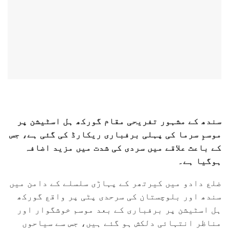
سندھ کے مشہور تفریحی مقام گورکھ ہل اسٹیشن پر
موسمِ سرما کی پہلی برفباری ریکارڈ کی گئی ہے، جس
کے باعث علاقے میں سردی کی شدت میں مزید اضافہ
ہوگیا ہے۔
ضلع دادو میں کیرتھر کے پہاڑی سلسلے کے دامن میں
سندھ اور بلوچستان کی سرحدی پٹی پر واقع گورکھ
ہل اسٹیشن پر برفباری کے بعد موسم خوشگوار اور
مناظر انتہائی دلکش ہو گئے ہیں، جس سے سیاحوں