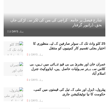
شارع فیصل پر جامعہ کراچی کی بس کی ٹکر سے لڑکی جاں
بحق، ڈرائیور گرفتار
2 DAYS پہلے
25 کلو واٹ تک کے سولر صارفین کے لیے منظوری کا
اختیار بجلی تقسیم کار کمپنیوں کو منتقل
2 DAYS پہلے
عمران خان اور بشریٰ بی بی قیدِ تنہائی میں نہیں، بی
کلاس سے بہتر سہولیات حاصل ہیں، ایڈووکیٹ جنرل
اسلام آباد
2 DAYS پہلے
پیٹرول، ڈیزل اور مٹی کے تیل کی قیمتوں میں کمی،
حکومت کا نیا نوٹیفکیشن جاری
2 DAYS پہلے