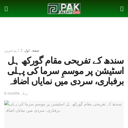
صفحہ اول
اہم خبریں
سندھ کے تفریحی مقام گورکھ ہل
اسٹیشن پر موسمِ سرما کی پہلی
برفباری، سردی میں نمایاں اضافہ
6 months پہلے