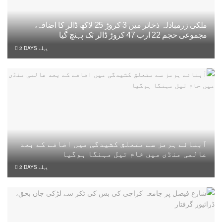
ملکی زرمبادلہ ذخائر میں 3 کروڑ 25 لاکھ ڈالر کا اضافہ،
مجموعی حجم 22 ارب 47 کروڑ ڈالر تک پہنچ گیا
2 DAYS پہلے
آبنائے ہرمز سے متعلق کشیدگی میں اضافے کے بعد
عالمی منڈی میں خام تیل مہنگا ہوگیا
2 DAYS پہلے