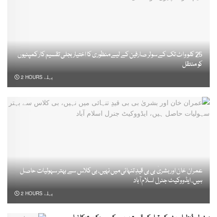
25 کلو واٹ تک کے سولر صارفین کے لیے منظوری کا اختیار بجلی تقسیم کار کمپنیوں
کو منتقل
2 HOURS پہلے
عمران خان اور بشریٰ بی بی قیدِ تنہائی میں نہیں، بی کلاس سے بہتر سہولیات حاصل
ہیں، ایڈووکیٹ جنرل اسلام آباد
2 HOURS پہلے