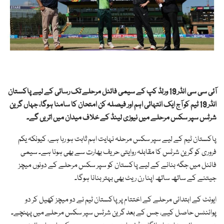
آئی سی سی انڈر 19 ورلڈ کپ کے سیمی فائنل مرحلے تک رسائی کے لیے پاکستان
انڈر 19 ٹیم کو آج ایک انتہائی اہم اور فیصلہ کن امتحان کا سامنا ہوگا، جہاں گرین
شرٹس سپر سکس مرحلے میں نیوزی لینڈ کے خلاف میدان میں اتریں گے۔
پاکستان ٹیم کے لیے سپر سکس مرحلہ نہایت اہم ثابت ہو رہا ہے، کیونکہ یکم
فروری کو گرین شرٹس کا مقابلہ روایتی حریف بھارت سے بھی ہونا ہے۔ سیمی
فائنل میں جگہ بنانے کے لیے پاکستان کو سپر سکس مرحلے کے دونوں میچز
جیتنے کے ساتھ ساتھ اپنا رن ریٹ بھی بہتر بنانا ہوگا۔
ایونٹ کے ابتدائی مرحلے کے اختتام پر پاکستان ٹیم نے دو میچز کھیل کر دو
پوائنٹس حاصل کیے، جس کے بعد گرین شرٹس سپر سکس مرحلے میں پہنچے۔