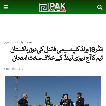
صفحہ اول
اہم خبریں
انڈر 19 ورلڈ کپ سیمی فائنل کی دوڑ، پاکستان
ٹیم کا آج نیوزی لینڈ کے خلاف سخت امتحان
6 months پہلے