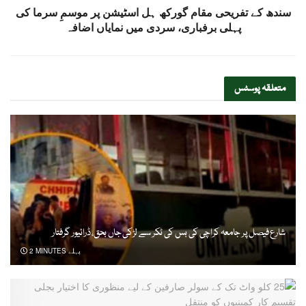
سندھ کے تفریحی مقام گورکھ ہل اسٹیشن پر موسمِ سرما کی
پہلی برفباری، سردی میں نمایاں اضافہ
متعلقہ
پوسٹس
شارع فیصل پر جامعہ کراچی کی بس کی ٹکر سے لڑکی جاں بحق، ڈرائیور گرفتار
2 MINUTES پہلے