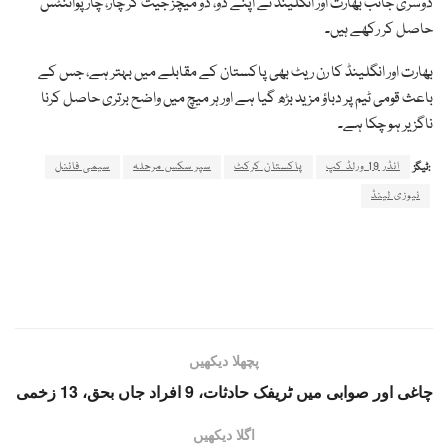
دوسری جانب بھارت اور انگلینڈ نے اپنے دو، دو میچز جیت کر چار، چار پوائنٹس
حاصل کر رکھے ہیں۔
بھارت اور انگلینڈ کا رن ریٹ بھی پاکستان کے مقابلے میں بہتر ہے، جس کے
باعث قومی ٹیم پر دباؤ مزید بڑھ گیا ہے اور ہر میچ میں واضح برتری حاصل کرنا
ناگزیر ہو چکا ہے۔
انڈر 19 ورلڈ کپ
پاکستان کرکٹ
سپر سکس مرحلہ
سیمی فائنل
ٹیگز:
نیوزی لینڈ
پچھلا دیکھیں
چاغی اور صوابی میں ٹریفک حادثات، 9 افراد جاں بحق، 13 زخمی
اگلا دیکھیں