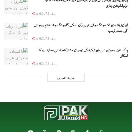
پیٹرول، ڈیزل اور مٹی کے تیل کی قیمتوں میں کمی، حکومت کا نیا
نوٹیفکیشن جاری
2 HOURS پہلے
ایران زیادہ دیر تک جنگ جاری نہیں رکھ سکے گا، جنگ جلد ختم ہو جائے
گی، صدر ٹرمپ
3 HOURS پہلے
پاکستان، سعودی عرب اور ترکیہ کے درمیان مشترکہ دفاعی معاہدے کا
امکان
3 HOURS پہلے
مزید خبریں