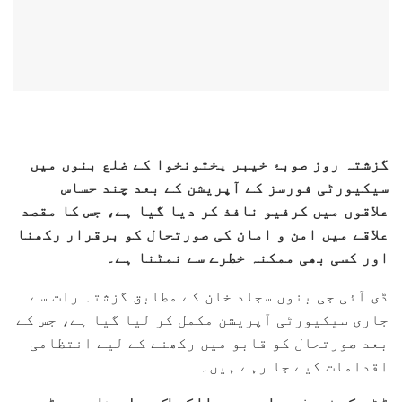
گزشتہ روز صوبۂ خیبر پختونخوا کے ضلع بنوں میں
سیکیورٹی فورسز کے آپریشن کے بعد چند حساس
علاقوں میں کرفیو نافذ کر دیا گیا ہے، جس کا مقصد
علاقے میں امن و امان کی صورتحال کو برقرار رکھنا
اور کسی بھی ممکنہ خطرے سے نمٹنا ہے۔
ڈی آئی جی بنوں سجاد خان کے مطابق گزشتہ رات سے
جاری سیکیورٹی آپریشن مکمل کر لیا گیا ہے، جس کے
بعد صورتحال کو قابو میں رکھنے کے لیے انتظامی
اقدامات کیے جا رہے ہیں۔