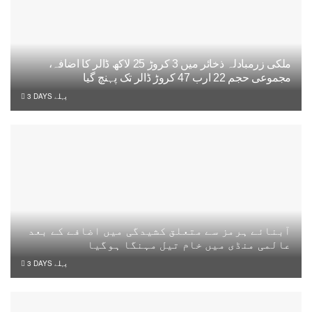
ملکی زرمبادلہ ذخائر میں 3 کروڑ 25 لاکھ ڈالر کا اضافہ،
مجموعی حجم 22 ارب 47 کروڑ ڈالر تک پہنچ گیا
3 DAYS پہلے
آبنائے ہرمز سے متعلق کشیدگی میں اضافے کے بعد
عالمی منڈی میں خام تیل مہنگا ہوگیا
3 DAYS پہلے