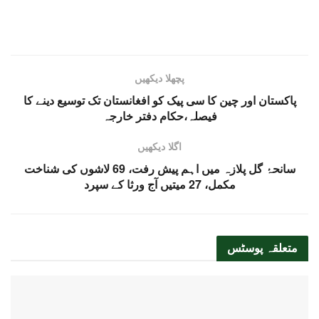
پچھلا دیکھیں
پاکستان اور چین کا سی پیک کو افغانستان تک توسیع دینے کا
فیصلہ،حکام دفتر خارجہ
اگلا دیکھیں
سانحۂ گل پلازہ میں اہم پیش رفت، 69 لاشوں کی شناخت
مکمل، 27 میتیں آج ورثا کے سپرد
متعلقہ
پوسٹس