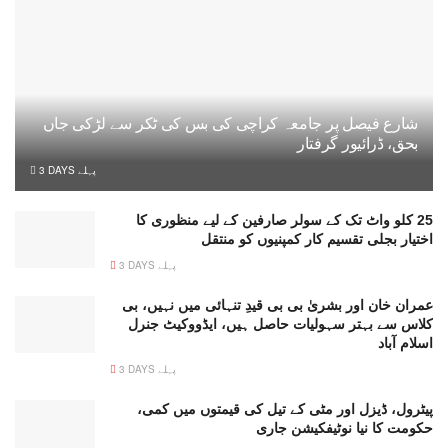
شارع فیصل پر جامعہ کراچی کی بس کی ٹکر سے لڑکی جاں
بحق، ڈرائیور گرفتار
3 DAYS پہلے
25 کلو واٹ تک کے سولر صارفین کے لیے منظوری کا
اختیار بجلی تقسیم کار کمپنیوں کو منتقل
3 DAYS پہلے
عمران خان اور بشریٰ بی بی قیدِ تنہائی میں نہیں، بی
کلاس سے بہتر سہولیات حاصل ہیں، ایڈووکیٹ جنرل
اسلام آباد
3 DAYS پہلے
پیٹرول، ڈیزل اور مٹی کے تیل کی قیمتوں میں کمی،
حکومت کا نیا نوٹیفکیشن جاری