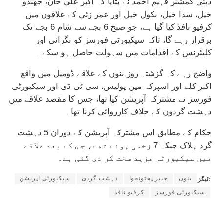
ڈپٹی کمشنر فہیم احمد نے بتایا کہ اکبر علی خان، جھنڈو
خیل، سدا خیل، بکول خیل اور عمر زئی کے علاقوں میں
کرفیو نافذ کیا گیا ہے، جو صبح 6 بجے سے شام 6 بجے تک
برقرار رہے گا، تاکہ سیکیورٹی فورسز کو نگرانی اور
کلیئرنس کے اقدامات میں سہولت حاصل ہو سکے۔
واضح رہے کہ گزشتہ روز بنوں کے علاقے ڈومیل میں واقع
اکبر کلے اور اسپرکہ میں پولیس، سی ٹی ڈی اور سیکیورٹی
فورسز نے مشترکہ آپریشن کیا تھا، جس کا مقصد علاقے میں
دہشت گردوں کے خلاف کارروائی کرنا تھا۔
حکام کے مطابق اس مشترکہ آپریشن کے دوران 5 دہشت
گرد ہلاک جبکہ 7 زخمی ہوئے تھے، جس کے بعد علاقے
میں سیکیورٹی مزید سخت کر دی گئی ہے۔
بنوں
خیبر پختونخوا
دہشت گردی
سیکیورٹی آپریشن
ٹیگز:
سیکیورٹی فورسز
کرفیو نافذ