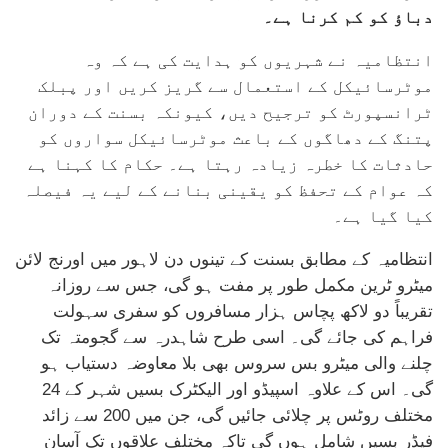
دباؤ کو کم کرنا ہے۔
انتظامیہ نے شہریوں کو ہدایت کی ہے کہ وہ
موٹرسائیکل کے استعمال سے گریز کریں اور پبلک
ٹرانسپورٹ کو ترجیح دیں، کیونکہ بسنت کے دوران
پتنگ کے دھاگوں کے باعث موٹرسائیکل سواروں کو
حادثات کا خطرہ زیادہ رہتا ہے۔ حکام کا کہنا ہے
کہ عوام کے تحفظ کو یقینی بنانے کے لیے یہ فیصلہ
کیا گیا ہے۔
انتظامیہ کے مطابق بسنت کے تینوں دن لاہور میں اورنج لائن
میٹرو ٹرین مکمل طور پر مفت ہو گی، جس سے روزانہ
تقریباً دو لاکھ پچاس ہزار مسافروں کو سفری سہولت
فراہم کی جائے گی۔ اسی طرح شاہدرہ سے گجومتہ تک
چلنے والی میٹرو بس سروس بھی بلا معاوضہ دستیاب ہو
گی۔ اس کے علاوہ اسپیڈو اور الیکٹرک بسیں شہر کے 24
مختلف روٹس پر چلائی جائیں گی، جن میں 200 سے زائد
فیڈر بسیں شامل ہوں گی تاکہ مختلف علاقوں تک آسان