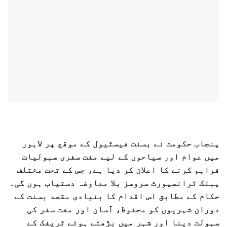
پنجاب حکومت نے بسنت فیسٹیول کے موقع پر لاہور
میں عوام اور سیاحوں کے لیے مفت سفری سہولیات
فراہم کرنے کا اعلان کر دیا ہے، جس کے تحت مختلف
پبلک ٹرانسپورٹ سروسز بلا معاوضہ دستیاب ہوں گی۔
حکام کے مطابق اس اقدام کا بنیادی مقصد بسنت کے
دوران شہریوں کو محفوظ، آسان اور مفت سفر کی
سہولت دینا اور شہر میں بڑھتے ہوئے ٹریفک کے