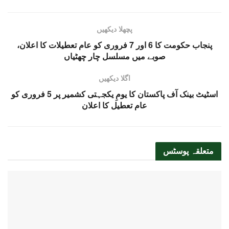
پچھلا دیکھیں
پنجاب حکومت کا 6 اور 7 فروری کو عام تعطیلات کا اعلان،
صوبے میں مسلسل چار چھٹیاں
اگلا دیکھیں
اسٹیٹ بینک آف پاکستان کا یومِ یکجہتی کشمیر پر 5 فروری کو
عام تعطیل کا اعلان
متعلقہ
پوسٹس