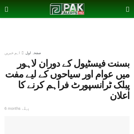
صفحہ اول
اہم خبریں
بسنت فیسٹیول کے دوران لاہور
میں عوام اور سیاحوں کے لیے مفت
پبلک ٹرانسپورٹ فراہم کرنے کا
اعلان
6 months پہلے