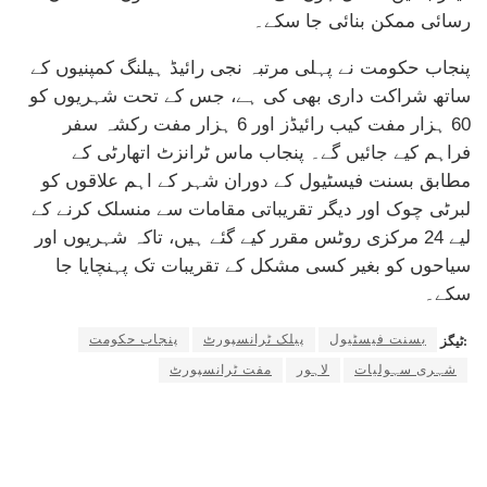
رسائی ممکن بنائی جا سکے۔
پنجاب حکومت نے پہلی مرتبہ نجی رائیڈ ہیلنگ کمپنیوں کے
ساتھ شراکت داری بھی کی ہے، جس کے تحت شہریوں کو
60 ہزار مفت کیب رائیڈز اور 6 ہزار مفت رکشہ سفر
فراہم کیے جائیں گے۔ پنجاب ماس ٹرانزٹ اتھارٹی کے
مطابق بسنت فیسٹیول کے دوران شہر کے اہم علاقوں کو
لبرٹی چوک اور دیگر تقریباتی مقامات سے منسلک کرنے کے
لیے 24 مرکزی روٹس مقرر کیے گئے ہیں، تاکہ شہریوں اور
سیاحوں کو بغیر کسی مشکل کے تقریبات تک پہنچایا جا
سکے۔
بسنت فیسٹیول
پبلک ٹرانسپورٹ
پنجاب حکومت
ٹیگز:
شہری سہولیات
لاہور
مفت ٹرانسپورٹ