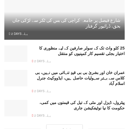
شارع فیصل پر جامعہ کراچی کی بس کی ٹکر سے لڑکی جاں
بحق، ڈرائیور گرفتار
2 DAYS پہلے
25 کلو واٹ تک کے سولر صارفین کے لیے منظوری کا
اختیار بجلی تقسیم کار کمپنیوں کو منتقل
2 DAYS پہلے
عمران خان اور بشریٰ بی بی قیدِ تنہائی میں نہیں، بی
کلاس سے بہتر سہولیات حاصل ہیں، ایڈووکیٹ جنرل
اسلام آباد
2 DAYS پہلے
پیٹرول، ڈیزل اور مٹی کے تیل کی قیمتوں میں کمی،
حکومت کا نیا نوٹیفکیشن جاری
2 DAYS پہلے
مزید خبریں