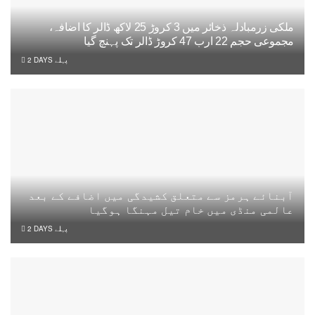
ملکی زرمبادلہ ذخائر میں 3 کروڑ 25 لاکھ ڈالر کا اضافہ،
مجموعی حجم 22 ارب 47 کروڑ ڈالر تک پہنچ گیا
2 DAYS پہلے
آبنائے ہرمز سے متعلق کشیدگی میں اضافے کے بعد
عالمی منڈی میں خام تیل مہنگا ہوگیا
2 DAYS پہلے