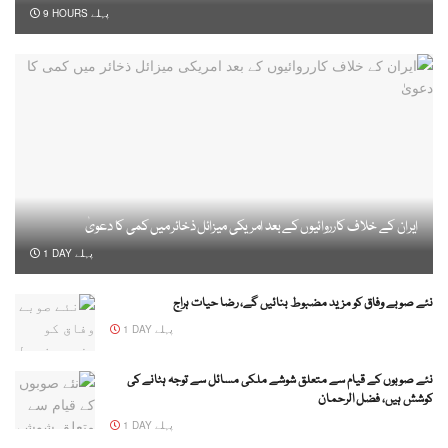
9 HOURS پہلے
ایران کے خلاف کارروائیوں کے بعد امریکی میزائل ذخائر میں کمی کا دعویٰ
1 DAY پہلے
نئے صوبے وفاق کو مزید مضبوط بنائیں گے، رضا حیات ہراج
1 DAY پہلے
نئے صوبوں کے قیام سے متعلق شوشے ملکی مسائل سے توجہ ہٹانے کی
کوشش ہیں، فضل الرحمان
1 DAY پہلے