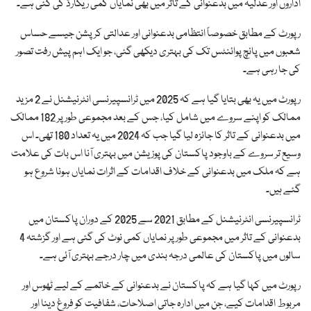
اداروں اور عدلیہ میں بدعنوانی کے تاثر میں بھی نمایاں کمی ریکارڈ کی گئی ہے۔
رپورٹ کے مطابق خصوصاً انتظامی بدعنوانی اور عدالتی کرپشن جیسے حساس
شعبوں میں پانچ پوائنٹس تک کی بہتری دیکھی گئی، جو ایک اہم پیش رفت تصور
کی جا رہی ہے۔
رپورٹ میں یہ بھی بتایا گیا ہے کہ 2025 میں ٹرانسپیرنسی انٹرنیشنل نے 2 مزید
ممالک کو اپنے سروے میں شامل کیا، جس کے بعد مجموعی طور پر 182 ممالک
میں بدعنوانی کے تاثر کا جائزہ لیا گیا جب کہ 2024 میں یہ تعداد 180 تھی۔ اس
وسیع تر سروے کے باوجود پاکستان کی پوزیشن میں بہتری آنا اس بات کی علامت
ہے کہ ملک میں بدعنوانی کے خلاف اقدامات کے اثرات نمایاں ہونا شروع ہو
گئے ہیں۔
ٹرانسپیرنسی انٹرنیشنل کے مطابق 2021 سے 2025 کے دوران پاکستان میں
بدعنوانی کے تاثر میں مجموعی طور پر نمایاں کمی نوٹ کی گئی ہے اور گزشتہ 4
سالوں میں پاکستان کی عالمی درجہ بندی میں چار درجے بہتری آئی ہے۔
رپورٹ میں کہا گیا ہے کہ پاکستان نے بدعنوانی کے خاتمے کے لیے ٹھوس اور
مربوط اقدامات کیے، جن میں ادارہ جاتی اصلاحات، شفافیت کو فروغ دینا اور