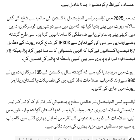
احتساب کے نظام کو مضبوط بنانا شامل ہے۔
دسمبر 2025 میں ٹرانسپیرنسی انٹرنیشنل پاکستان کی جانب سے شائع کی گئی
سالانہ رپورٹ میں بھی بتایا گیا تھا کہ تین میں سے دو شہریوں کو سرکاری اداروں
میں کبھی بھی بدعنوانی یا بے ضابطگی کا سامنا نہیں کرنا پڑا۔ اسی طرح گزشتہ
ہفتے ایف پی سی سی آئی کے تعاون سے IPSOS کی شائع کردہ رپورٹ کے مطابق
67 فیصد پاکستانیوں نے کہا کہ انہیں بدعنوانی کا سامنا نہیں کرنا پڑا، جبکہ 76
فیصد افراد نے اقربا پروری سے بھی کبھی واسطہ نہ پڑنے کی تصدیق کی۔
رپورٹ میں مزید بتایا گیا ہے کہ گزشتہ سال پاکستان کے 135 سرکاری اداروں نے
600 سے زائد کامیاب اصلاحات نافذ کیں، جن کی تفصیلات پاکستان ریفارمز
رپورٹ میں جاری کی گئیں۔
ٹرانسپیرنسی انٹرنیشنل نے عالمی سطح پر بدعنوانی کے تاثر کو کم کرنے کے لیے
ادارہ جاتی اصلاحات پر زور دیتے ہوئے کہا ہے کہ پاکستان گزشتہ چار سالوں میں
انہی اصلاحات کے ذریعے بدعنوانی کے تاثر میں نمایاں بہتری لانے میں کامیاب
رہا ہے، جو مستقبل میں مزید بہتری کی امید دلاتی ہے۔
ادارہ جاتی اصلاحات
بدعنوانی
پاکستان
ٹرانسپیرنسی انٹرنیشنل