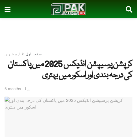
صفحہ اول
اہم خبریں
کرپشن پرسیپشن انڈیکس 2025 میں پاکستان
کی درجہ بندی اور اسکور میں بہتری
6 months پہلے