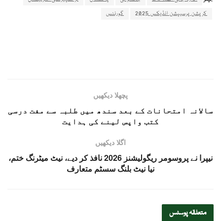
ٹیگز:
کرپشن پرسیپشن انڈیکس 2025
گورننس
پچھلا دیکھیں
سالانہ امتحانات کے بعد سندھ میں طلبہ سے مفت درسی
کتب واپس لینے کی ہدایت
اگلا دیکھیں
نیپرا نے پروسومر ریگولیشنز 2026 نافذ کر دیے، نیٹ میٹرنگ ختم،
نیا نیٹ بلنگ سسٹم متعارف
متعلقہ
پوسٹس