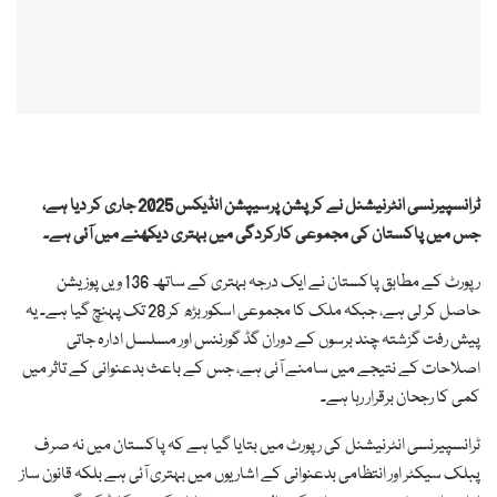
ٹرانسپیرنسی انٹرنیشنل نے کرپشن پرسیپشن انڈیکس 2025 جاری کر دیا ہے،
جس میں پاکستان کی مجموعی کارکردگی میں بہتری دیکھنے میں آئی ہے۔
رپورٹ کے مطابق پاکستان نے ایک درجہ بہتری کے ساتھ 136 ویں پوزیشن
حاصل کر لی ہے، جبکہ ملک کا مجموعی اسکور بڑھ کر 28 تک پہنچ گیا ہے۔ یہ
پیش رفت گزشتہ چند برسوں کے دوران گڈ گورننس اور مسلسل ادارہ جاتی
اصلاحات کے نتیجے میں سامنے آئی ہے، جس کے باعث بدعنوانی کے تاثر میں
کمی کا رجحان برقرار رہا ہے۔
ٹرانسپیرنسی انٹرنیشنل کی رپورٹ میں بتایا گیا ہے کہ پاکستان میں نہ صرف
پبلک سیکٹر اور انتظامی بدعنوانی کے اشاریوں میں بہتری آئی ہے بلکہ قانون ساز