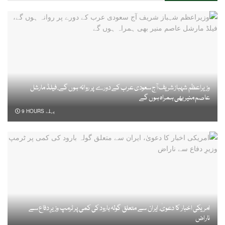
وزیراعظم شہباز شریف آج سعودی عرب کے دورے پر روانہ ہوں گے، فیلڈ مارشل
عاصم منیر بھی ہمراہ ہوں گے
9 HOURS پہلے
امریکی اخبار کا دعویٰ، ایران سے متعلق گولہ بارود کی کمی پر ٹرمپ وزیرِ دفاع سے
ناراض