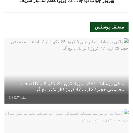
بھرپور جواب دیا جائے گا: وزیراعظم شہباز شریف
متعلقہ
پوسٹس
ملکی زرمبادلہ ذخائر میں 3 کروڑ 25 لاکھ ڈالر کا اضافہ،
مجموعی حجم 22 ارب 47 کروڑ ڈالر تک پہنچ گیا
1 DAY پہلے