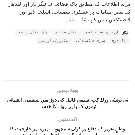
مزید اطلاعات کے مطابق پاک فضائیہ نے ننگرہار اور قندھار
کے بعض مقامات پر عسکری تنصیبات، اسلحہ ڈپو اور
لاجسٹکس بیس کو نشانہ بنایا۔
آپریشن غضب للحق
افغان طالبان
پاک افغان سرحد
ٹیگز:
پاک فوج
سرحدی کشیدگی
سکیورٹی فورسز
پچھلا دیکھیں
ٹی ٹوئنٹی ورلڈ کپ، سیمی فائنل کی دوڑ میں سنسنی، ایشیائی
ٹیموں کے باہر ہونے کا خدشہ
اگلا دیکھیں
وطنِ عزیز کے دفاع پر کوئی سمجھوتہ نہیں، ہر جارحیت کا