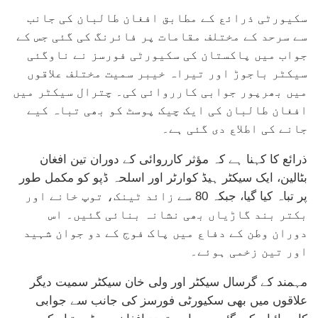
سکیورٹی ذرائع کے مطابق افغان طالبان کی جانب
سے سرحد کے مختلف مقامات پر فائرنگ کی گئی جس کے
جواب میں پاکستان کی سکیورٹی فورسز نے ناوگئی
سیکٹر باجوڑ اور تیراہ خیبر سمیت مختلف علاقوں
میں بھرپور جوابی کارروائی کی۔ چترال سیکٹر میں
افغان طالبان کی ایک چیک پوسٹ کو بھی تباہ کیے
جانے کی اطلاع دی گئی ہے۔
ذرائع کا کہنا ہے کہ مؤثر کارروائی کے دوران تین افغان
بٹالین، ایک سیکٹر ہیڈ کوارٹر اور اسلحہ ڈپو کو مکمل طور
پر تباہ کیا گیا، جبکہ 80 سے زائد ٹینک، توپ خانے اور
بکتر بند گاڑیاں بھی نشانہ بنائی گئیں۔ اس
دوران وطن کے دفاع میں پاک فوج کے دو جوان شہید
اور تین زخمی ہوئے۔
مہمند کے گرسال سیکٹر اور ولی خان سیکٹر سمیت دیگر
علاقوں میں بھی سکیورٹی فورسز کی جانب سے جوابی