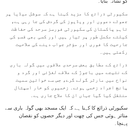
کو نشانہ بنایا۔
سکیورٹی ذرائع کا مزید کہنا ہے کہ سوشل میڈیا پر
جھوٹے دعووں اور ویڈیوز کی گردش کی جا رہی ہے،
تاہم پاکستان کی سکیورٹی فورسز سرحد کی حفاظت
کیلئے مکمل طور پر تیار ہیں اور کسی بھی قسم کی
جارحیت کا فوری اور مؤثر جواب دینے کی صلاحیت
رکھتی ہیں۔
ذرائع کے مطابق بعض سرحدی علاقوں میں گولہ باری
کے نتیجے میں باجوڑ کے علاقے لغڑئی اور گرد و
نواح میں مارٹر گولے گرے، جس سے خواتین سمیت
پانچ افراد زخمی ہوئے۔ زخمیوں کو خار اسپتال
منتقل کیا گیا جہاں ان کا علاج جاری ہے۔
سکیورٹی ذرائع کا کہنا ہے کہ ایک مسجد بھی گولہ باری سے
متاثر ہوئی جس کی چھت اور دیگر حصوں کو نقصان
پہنچا۔