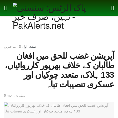
صفحہ اول
اہم خبریں
آپریشن غضب للحق میں افغان
طالبان کے خلاف بھرپور کارروائیاں،
133 ہلاک، متعدد چوکیاں اور
عسکری تنصیبات تباہ
5 months پہلے