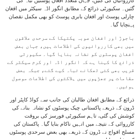
کارروائیاں کی گئیں، جہاں متعدد افغان پوسٹیں تباہ کی
گئیں۔ سکیورٹی ذرائع کے مطابق انگور اڈہ سیکٹر میں افغان
چارلی پوسٹ اور افغان بابری پوسٹ کو بھی مکمل نقصان
پہنچایا گیا۔
باجوڑ اور افغان صوبہ پکتیکا کے سرحدی علاقوں
میں بھی کارروائیوں کی اطلاعات ہیں، جہاں بعض
افغان پوسٹوں کو نشانہ بنایا گیا۔ سکیورٹی
ذرائع کا کہنا ہے کہ انگور اڈہ اور کرم سیکٹر کے
قریب بھی کئی ٹھکانے تباہ کیے گئے، جبکہ بعض
مقامات پر جھڑپوں میں ہلاکتوں کی اطلاعات موصول
ہوئیں۔
ذرائع کے مطابق افغان طالبان کی جانب سے کواڈ کاپٹر اور
ڈرون کے ذریعے پاکستانی چیک پوسٹوں کو نشانہ بنانے کی
کوشش کی گئی، تاہم سکیورٹی فورسز کی بروقت
کارروائی کے نتیجے میں انہیں ناکام بنایا گیا۔ پاکستان کی
مسلح افواج نے ڈرون کے ذریعے بھی بعض سرحدی پوسٹوں