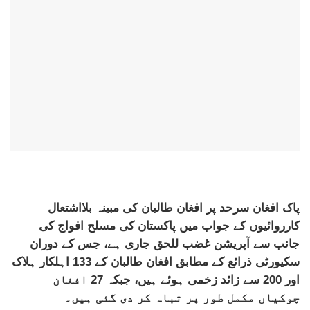
پاک افغان سرحد پر افغان طالبان کی مبینہ بلااشتعال
کارروائیوں کے جواب میں پاکستان کی مسلح افواج کی
جانب سے آپریشن غضب للحق جاری ہے، جس کے دوران
سکیورٹی ذرائع کے مطابق افغان طالبان کے 133 اہلکار ہلاک
اور 200 سے زائد زخمی ہوئے ہیں، جبکہ 27 افغان
چوکیاں مکمل طور پر تباہ کر دی گئی ہیں۔