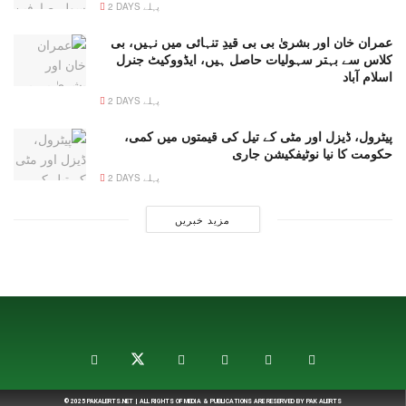
2 DAYS پہلے
عمران خان اور بشریٰ بی بی قیدِ تنہائی میں نہیں، بی
کلاس سے بہتر سہولیات حاصل ہیں، ایڈووکیٹ جنرل
اسلام آباد
2 DAYS پہلے
پیٹرول، ڈیزل اور مٹی کے تیل کی قیمتوں میں کمی،
حکومت کا نیا نوٹیفکیشن جاری
2 DAYS پہلے
مزید خبریں
© 2025
PAKALERTS.NET
| ALL RIGHTS OF MEDIA & PUBLICATIONS ARE RESERVED BY
PAK ALERTS