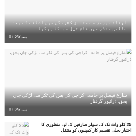
آبنائے ہرمز سے متعلق کشیدگی میں اضافے کے بعد
عالمی منڈی میں خام تیل مہنگا ہوگیا
1 DAY پہلے
شارع فیصل پر جامعہ کراچی کی بس کی ٹکر سے لڑکی جاں
بحق، ڈرائیور گرفتار
1 DAY پہلے
25 کلو واٹ تک کے سولر صارفین کے لیے منظوری کا
اختیار بجلی تقسیم کار کمپنیوں کو منتقل