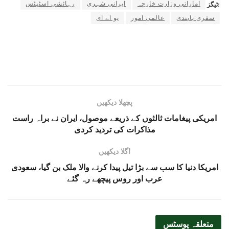
اماراتی وزارت خارجہ
ایرانی شہری
رہائشی اسٹیٹس
ٹیگز:
سفری پابندی
عالمی امور
یو اے ای
پچھلا دیکھیں
امریکی پیغامات ثالثوں کے ذریعے موصول، ایران نے براہ راست
مذاکرات کی تردید کردی
اگلا دیکھیں
امریکا دنیا کا سب سے بڑا تیل پیدا کرنے والا ملک بن گیا، سعودی
عرب اور روس پیچھے رہ گئے
متعلقہ
پوسٹس