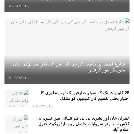
2 DAYS پہلے
شارع فیصل پر جامعہ کراچی کی بس کی ٹکر سے لڑکی جاں
بحق، ڈرائیور گرفتار
2 DAYS پہلے
25 کلو واٹ تک کے سولر صارفین کے لیے منظوری کا
اختیار بجلی تقسیم کار کمپنیوں کو منتقل
2 DAYS پہلے
عمران خان اور بشریٰ بی بی قیدِ تنہائی میں نہیں، بی
کلاس سے بہتر سہولیات حاصل ہیں، ایڈووکیٹ جنرل
اسلام آباد