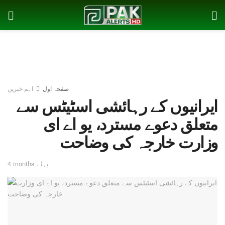
صفحہ اول
اہم خبریں
ایرانیوں کے رہائشی اسٹیٹس سے
متعلق دعوے مسترد، یو اے ای
وزارت خارجہ کی وضاحت
4 months پہلے