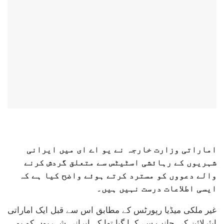
اماراتی وزارت خارجہ نے یو اے ای میں ایرانی
شہریوں کے رہائشی اسٹیٹس سے متعلق گردش کرنے
والے دعووں کو مسترد کرتے ہوئے واضح کیا ہے کہ
ایسی اطلاعات درست نہیں ہیں۔
غیر ملکی میڈیا رپورٹس کے مطابق اس سے قبل ایک اماراتی
ایئرلائن کی جانب سے کہا گیا تھا کہ ایرانی شہریوں کو یو