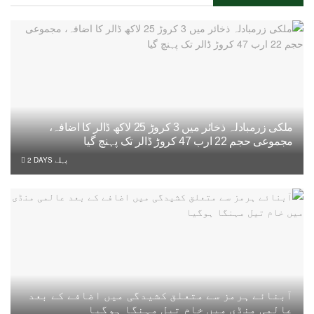
ملکی زرمبادلہ ذخائر میں 3 کروڑ 25 لاکھ ڈالر کا اضافہ،
مجموعی حجم 22 ارب 47 کروڑ ڈالر تک پہنچ گیا
2 DAYS پہلے
آبنائے ہرمز سے متعلق کشیدگی میں اضافے کے بعد
عالمی منڈی میں خام تیل مہنگا ہوگیا