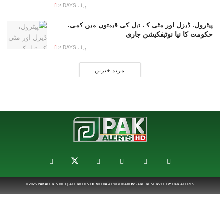
2 DAYS پہلے
پیٹرول، ڈیزل اور مٹی کے تیل کی قیمتوں میں کمی،
حکومت کا نیا نوٹیفکیشن جاری
2 DAYS پہلے
مزید خبریں
© 2025
PAKALERTS.NET
| ALL RIGHTS OF MEDIA & PUBLICATIONS ARE RESERVED BY
PAK ALERTS