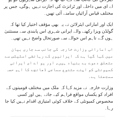
اے ای میں داخلے اور ٹرانزٹ کی اجازت نہیں ہوگی، جس پر
مختلف قیاس آرائیاں سامنے آئی تھیں۔
ایک اور اماراتی ایئرلائن نے یہ بھی مؤقف اختیار کیا تھا کہ
گولڈن ویزا رکھنے والے ایرانی شہری اس پابندی سے مستثنیٰ
ہوں گے، تاہم اس حوالے سے صورتحال واضح نہیں تھی۔
اب اماراتی وزارت خارجہ کی جانب سے جاری بیان
میں کہا گیا ہے کہ ایرانیوں کے رہائشی اسٹیٹس سے
متعلق دعوے بے بنیاد ہیں، اور یو اے ای ایرانی
کمیونٹی کو اپنے متنوع سماجی ڈھانچے کا اہم حصہ
سمجھتا ہے۔
وزارت خارجہ نے مزید کہا کہ ملک میں مختلف قومیتوں کے
افراد کو یکساں مواقع فراہم کیے جاتے ہیں اور کسی
مخصوص کمیونٹی کے خلاف کوئی امتیازی اقدام نہیں کیا جا
رہا۔