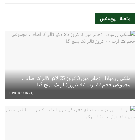
متعلقہ
پوسٹس
ملکی زرمبادلہ ذخائر میں 3 کروڑ 25 لاکھ ڈالر کا اضافہ،
مجموعی حجم 22 ارب 47 کروڑ ڈالر تک پہنچ گیا
23 HOURS پہلے