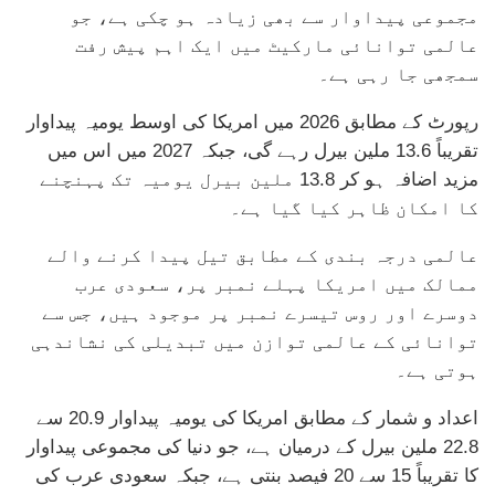
مجموعی پیداوار سے بھی زیادہ ہو چکی ہے، جو
عالمی توانائی مارکیٹ میں ایک اہم پیش رفت
سمجھی جا رہی ہے۔
رپورٹ کے مطابق 2026 میں امریکا کی اوسط یومیہ پیداوار
تقریباً 13.6 ملین بیرل رہے گی، جبکہ 2027 میں اس میں
مزید اضافہ ہو کر 13.8 ملین بیرل یومیہ تک پہنچنے
کا امکان ظاہر کیا گیا ہے۔
عالمی درجہ بندی کے مطابق تیل پیدا کرنے والے
ممالک میں امریکا پہلے نمبر پر، سعودی عرب
دوسرے اور روس تیسرے نمبر پر موجود ہیں، جس سے
توانائی کے عالمی توازن میں تبدیلی کی نشاندہی
ہوتی ہے۔
اعداد و شمار کے مطابق امریکا کی یومیہ پیداوار 20.9 سے
22.8 ملین بیرل کے درمیان ہے، جو دنیا کی مجموعی پیداوار
کا تقریباً 15 سے 20 فیصد بنتی ہے، جبکہ سعودی عرب کی