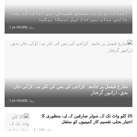
آبنائے ہرمز سے متعلق کشیدگی میں اضافے کے بعد
عالمی منڈی میں خام تیل مہنگا ہوگیا
24 HOURS پہلے
شارع فیصل پر جامعہ کراچی کی بس کی ٹکر سے لڑکی جاں
بحق، ڈرائیور گرفتار
24 HOURS پہلے
25 کلو واٹ تک کے سولر صارفین کے لیے منظوری کا
اختیار بجلی تقسیم کار کمپنیوں کو منتقل
1 DAY پہلے