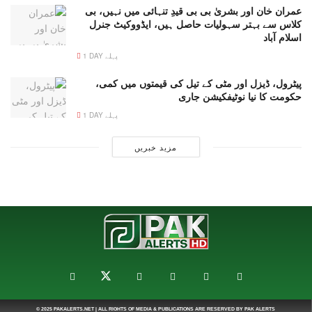
عمران خان اور بشریٰ بی بی قیدِ تنہائی میں نہیں، بی
کلاس سے بہتر سہولیات حاصل ہیں، ایڈووکیٹ جنرل
اسلام آباد
1 DAY پہلے
پیٹرول، ڈیزل اور مٹی کے تیل کی قیمتوں میں کمی،
حکومت کا نیا نوٹیفکیشن جاری
1 DAY پہلے
مزید خبریں
© 2025
PAKALERTS.NET
| ALL RIGHTS OF MEDIA & PUBLICATIONS ARE RESERVED BY
PAK ALERTS