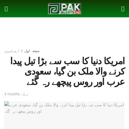
صفحہ اول
اہم خبریں
امریکا دنیا کا سب سے بڑا تیل پیدا
کرنے والا ملک بن گیا، سعودی
عرب اور روس پیچھے رہ گئے
4 months پہلے