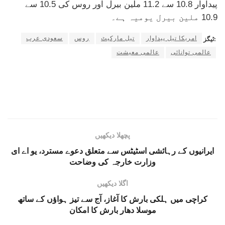
پیداوار 10.8 سے 11.2 ملین بیرل اور روس کی 10.5 سے
10.9 ملین بیرل یومیہ ہے۔
امریکا تیل پیداوار
تیل مارکیٹ
روس
سعودی عرب
ٹیگز:
عالمی توانائی
عالمی معیشت
پچھلا دیکھیں
ایرانیوں کے رہائشی اسٹیٹس سے متعلق دعوے مسترد، یو اے ای
وزارت خارجہ کی وضاحت
اگلا دیکھیں
کراچی میں ہلکی بارش کا آغاز، آج سے تیز ہواؤں کے ساتھ
موسلا دھار بارش کا امکان