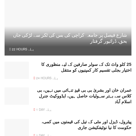
شارع فیصل پر جامعہ کراچی کی بس کی ٹکر سے لڑکی جاں
بحق، ڈرائیور گرفتار
22 HOURS پہلے
25 کلو واٹ تک کے سولر صارفین کے لیے منظوری کا
اختیار بجلی تقسیم کار کمپنیوں کو منتقل
24 HOURS پہلے
عمران خان اور بشریٰ بی بی قیدِ تنہائی میں نہیں، بی
کلاس سے بہتر سہولیات حاصل ہیں، ایڈووکیٹ جنرل
اسلام آباد
1 DAY پہلے
پیٹرول، ڈیزل اور مٹی کے تیل کی قیمتوں میں کمی،
حکومت کا نیا نوٹیفکیشن جاری
1 DAY پہلے