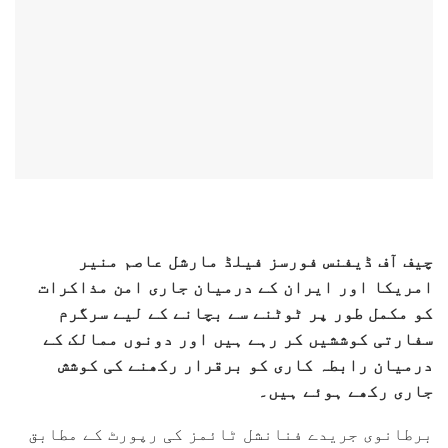
چیف آف ڈیفنس فورسز فیلڈ مارشل عاصم منیر
امریکا اور ایران کے درمیان جاری امن مذاکرات
کو مکمل طور پر ٹوٹنے سے بچانے کے لیے سرگرم
سفارتی کوششیں کر رہے ہیں اور دونوں ممالک کے
درمیان رابطہ کاری کو برقرار رکھنے کی کوشش
جاری رکھے ہوئے ہیں۔
برطانوی جریدے فنانشل ٹائمز کی رپورٹ کے مطابق