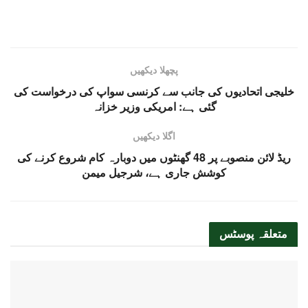
پچھلا دیکھیں
خلیجی اتحادیوں کی جانب سے کرنسی سواپ کی درخواست کی
گئی ہے: امریکی وزیر خزانہ
اگلا دیکھیں
ریڈ لائن منصوبے پر 48 گھنٹوں میں دوبارہ کام شروع کرنے کی
کوشش جاری ہے، شرجیل میمن
متعلقہ
پوسٹس