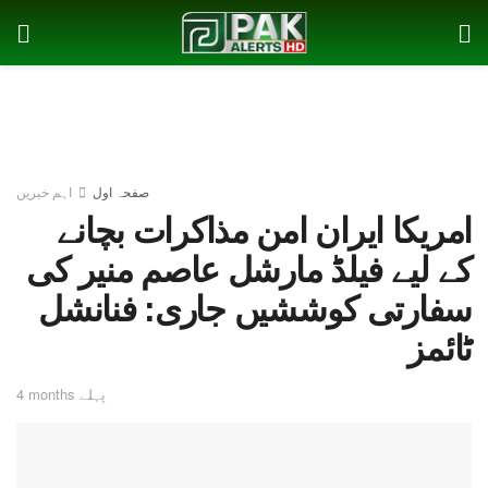
صفحہ اول
اہم خبریں
امریکا ایران امن مذاکرات بچانے
کے لیے فیلڈ مارشل عاصم منیر کی
سفارتی کوششیں جاری: فنانشل
ٹائمز
4 months پہلے