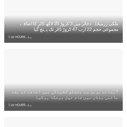
ملکی زرمبادلہ ذخائر میں 3 کروڑ 25 لاکھ ڈالر کا اضافہ،
مجموعی حجم 22 ارب 47 کروڑ ڈالر تک پہنچ گیا
22 HOURS پہلے
آبنائے ہرمز سے متعلق کشیدگی میں اضافے کے بعد
عالمی منڈی میں خام تیل مہنگا ہوگیا
22 HOURS پہلے