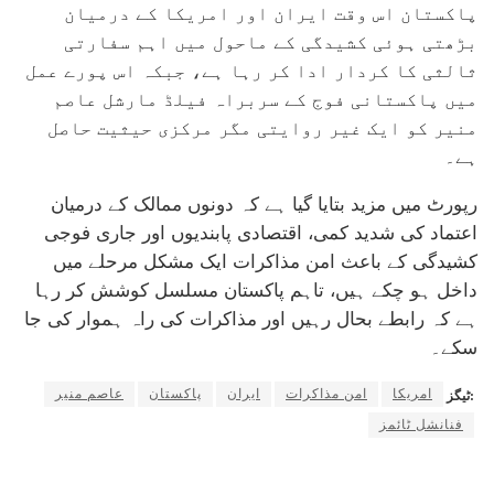
پاکستان اس وقت ایران اور امریکا کے درمیان
بڑھتی ہوئی کشیدگی کے ماحول میں اہم سفارتی
ثالثی کا کردار ادا کر رہا ہے، جبکہ اس پورے عمل
میں پاکستانی فوج کے سربراہ فیلڈ مارشل عاصم
منیر کو ایک غیر روایتی مگر مرکزی حیثیت حاصل
ہے۔
رپورٹ میں مزید بتایا گیا ہے کہ دونوں ممالک کے درمیان
اعتماد کی شدید کمی، اقتصادی پابندیوں اور جاری فوجی
کشیدگی کے باعث امن مذاکرات ایک مشکل مرحلے میں
داخل ہو چکے ہیں، تاہم پاکستان مسلسل کوشش کر رہا
ہے کہ رابطے بحال رہیں اور مذاکرات کی راہ ہموار کی جا
سکے۔
امریکا
امن مذاکرات
ایران
پاکستان
عاصم منیر
ٹیگز:
فنانشل ٹائمز