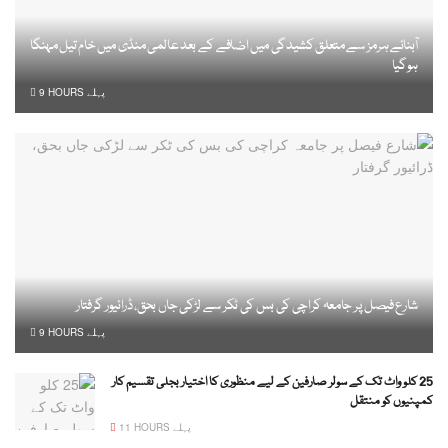
آبنائے ہرمز سے متعلق کشیدگی میں اضافے کے بعد عالمی منڈی میں خام تیل مہنگا
ہوگیا
9 HOURS پہلے
شارع فیصل پر جامعہ کراچی کی بس کی ٹکر سے لڑکی جاں بحق، ڈرائیور گرفتار
9 HOURS پہلے
25 کلو واٹ تک کے سولر صارفین کے لیے منظوری کا اختیار بجلی تقسیم کار
کمپنیوں کو منتقل
11 HOURS پہلے