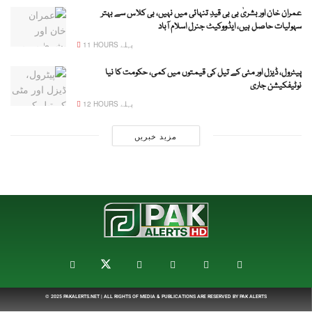
عمران خان اور بشریٰ بی بی قیدِ تنہائی میں نہیں، بی کلاس سے بہتر
سہولیات حاصل ہیں، ایڈووکیٹ جنرل اسلام آباد
11 HOURS پہلے
پیٹرول، ڈیزل اور مٹی کے تیل کی قیمتوں میں کمی، حکومت کا نیا
نوٹیفکیشن جاری
12 HOURS پہلے
مزید خبریں
© 2025
PAKALERTS.NET
| ALL RIGHTS OF MEDIA & PUBLICATIONS ARE RESERVED BY
PAK ALERTS