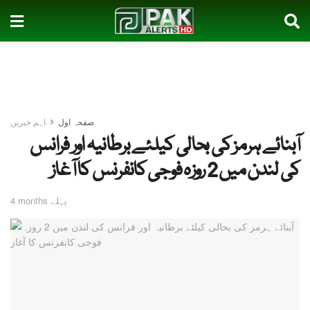
صفحہ اول
اہم خبریں
آبنائے ہرمز کی بحالی کیلئے برطانیہ اور فرانس
کی لندن میں 2 روزہ فوجی کانفرنس کا آغاز
4 months پہلے