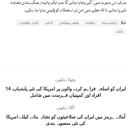
صرف اس صورت میں آگے بڑھایا جائے گا جب ایک پائیدار جنگ بندی معاہدہ
طے پا جائے، تاکہ خطے میں امن اور استحکام کو یقینی بنایا جا سکے۔
آبنائے ہرمز
برطانیہ
عالمی سلامتی
فرانس
فوجی کانفرنس
ٹیگز:
لندن
پچھلا دیکھیں
ایران کو اسلحہ فراہم کرنے والوں پر امریکا کی نئی پابندیاں، 14
افراد اور کمپنیاں فہرست میں شامل
اگلا دیکھیں
آبنائے ہرمز میں ایران کی صلاحیتوں کو نشانہ بنانے کیلئے امریکا
کی نئی منصوبہ بندی