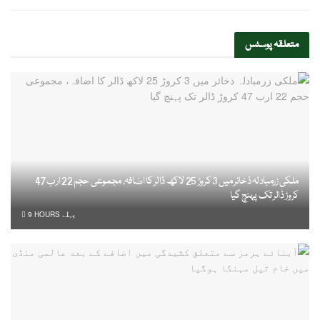
متعلقہ
پوسٹس
ملکی زرمبادلہ ذخائر میں 3 کروڑ 25 لاکھ ڈالر کا اضافہ، مجموعی حجم 22 ارب 47
کروڑ ڈالر تک پہنچ گیا
9 HOURS پہلے