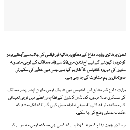
لندن:
برطانوی وزارت دفاع
کے مطابق برطانیہ اور فرانس کی جانب سے آبنائے ہرمز
کو دوبارہ کھولنے کے لیے آج لندن میں 30 سے زائد ممالک کے فوجی منصوبہ
سازوں کی دو روزہ کانفرنس کا آغاز ہو گیا ہے، جس میں خطے کی سکیورٹی
صورتحال پر اہم مشاورت کی جا رہی ہے۔
وزارت دفاع کے مطابق اس کانفرنس میں شریک فوجی ماہرین اپنے اپنے ممالک
کی عسکری صلاحیتوں، کمانڈ اور کنٹرول کے نظام، اور خطے میں فوجی تعیناتی
کے ممکنہ طریقہ کار پر تفصیلی تبادلہ خیال کریں گے تاکہ ایک مشترکہ
حکمت عملی وضع کی جا سکے۔
برطانوی وزارت دفاع کا مزید کہنا ہے کہ کسی بھی ممکنہ فوجی منصوبے کو