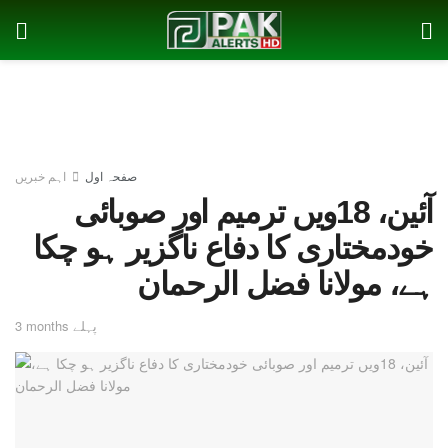
صفحہ اول
اہم خبریں
آئین، 18ویں ترمیم اور صوبائی
خودمختاری کا دفاع ناگزیر ہو چکا
ہے، مولانا فضل الرحمان
3 months پہلے