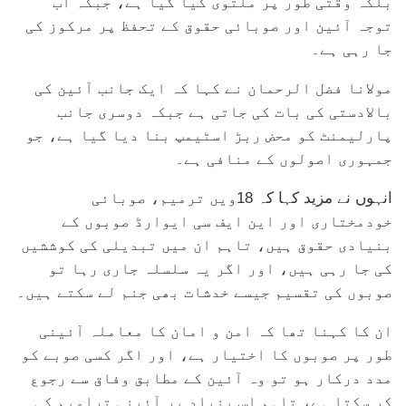
بلکہ وقتی طور پر ملتوی کیا گیا ہے، جبکہ اب
توجہ آئین اور صوبائی حقوق کے تحفظ پر مرکوز کی
جا رہی ہے۔
مولانا فضل الرحمان نے کہا کہ ایک جانب آئین کی
بالادستی کی بات کی جاتی ہے جبکہ دوسری جانب
پارلیمنٹ کو محض ربڑ اسٹیمپ بنا دیا گیا ہے، جو
جمہوری اصولوں کے منافی ہے۔
انہوں نے مزید کہا کہ 18ویں ترمیم، صوبائی
خودمختاری اور این ایف سی ایوارڈ صوبوں کے
بنیادی حقوق ہیں، تاہم ان میں تبدیلی کی کوششیں
کی جا رہی ہیں، اور اگر یہ سلسلہ جاری رہا تو
صوبوں کی تقسیم جیسے خدشات بھی جنم لے سکتے ہیں۔
ان کا کہنا تھا کہ امن و امان کا معاملہ آئینی
طور پر صوبوں کا اختیار ہے، اور اگر کسی صوبے کو
مدد درکار ہو تو وہ آئین کے مطابق وفاق سے رجوع
کر سکتا ہے، تاہم اس بنیاد پر آئینی ترامیم کی