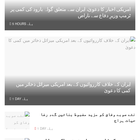
امریکی اخبار کا دعویٰ، ایران سے متعلق گولہ بارود کی کمی پر
ٹرمپ وزیرِ دفاع سے ناراض
5 HOURS پہلے
ایران کے خلاف کارروائیوں کے بعد امریکی میزائل ذخائر میں
کمی کا دعویٰ
1 DAY پہلے
نئے صوبے وفاق کو مزید مضبوط بنائیں گے، رضا
حیات ہراج
1 DAY پہلے