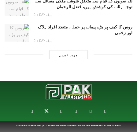
نئے صوبوں کے قیام سے متعلق شوشے ملکی مسائل سے
توجہ ہٹانے کی کوشش ہیں، فضل الرحمان
1 DAY پہلے
روس کا کیف پر بڑے پیمانے پر حملہ، متعدد افراد ہلاک
اور زخمی
1 DAY پہلے
مزید خبریں
© 2025
PAKALERTS.NET
| ALL RIGHTS OF MEDIA & PUBLICATIONS ARE RESERVED BY
PAK ALERTS