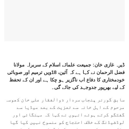
ڈیرہ غازی خان: جمیعت علمائے اسلام کے سربراہ مولانا
فضل الرحمان نے کہا ہے کہ آئین، 18ویں ترمیم اور صوبائی
خودمختاری کا دفاع اب ناگزیر ہو چکا ہے اور ان کے تحفظ
کے لیے بھرپور جدوجہد کی جائے گی۔
سابق گورنر پنجاب سردار ذوالفقار علی خان کھوسہ
مرحوم کے اہل خانہ سے تعزیت کے بعد میڈیا سے
گفتگو کرتے ہوئے انہوں نے کہا کہ مہنگائی اور
لوڈشیڈنگ کے خلاف احتجاج کو منسوخ نہیں کیا گیا