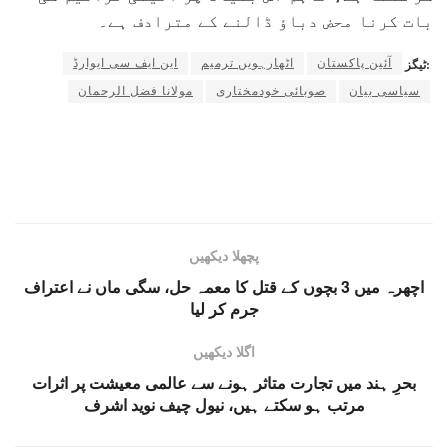
بات کرنا محض دباؤ ڈالنے کے مترادف ہے۔
آئین پاکستان
اٹھارہویں ترمیم
این ایف سی ایوارڈ
ٹیگز:
سیاسی بیان
صوبائی خودمختاری
مولانا فضل الرحمان
پچھلا دیکھیں
اچھرہ میں 3 بچوں کے قتل کا معمہ حل، سگی ماں نے اعتراف
جرم کر لیا
اگلا دیکھیں
بحرِ ہند میں تجارت متاثر ہونے سے عالمی معیشت پر اثرات
مرتب ہو سکتے ہیں، نیول چیف نوید اشرف