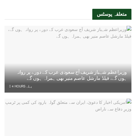
متعلقہ
پوسٹس
وزیراعظم شہباز شریف آج سعودی عرب کے دورے پر روانہ
ہوں گے، فیلڈ مارشل عاصم منیر بھی ہمراہ ہوں گے
4 HOURS پہلے