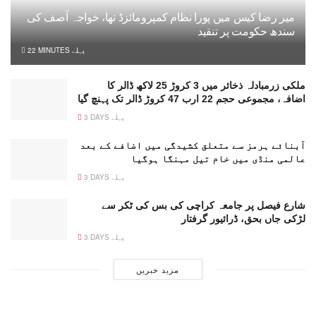
میر رضا کیس میں پورا نظام کمپرومائزڈ تھا، خواجہ آصف کی
سندھ حکومت پر تنقید
22 MINUTES پہلے
ملکی زرمبادلہ ذخائر میں 3 کروڑ 25 لاکھ ڈالر کا
اضافہ، مجموعی حجم 22 ارب 47 کروڑ ڈالر تک پہنچ گیا
3 DAYS پہلے
آبنائے ہرمز سے متعلق کشیدگی میں اضافے کے بعد
عالمی منڈی میں خام تیل مہنگا ہوگیا
3 DAYS پہلے
شارع فیصل پر جامعہ کراچی کی بس کی ٹکر سے
لڑکی جاں بحق، ڈرائیور گرفتار
3 DAYS پہلے
مزید خبریں