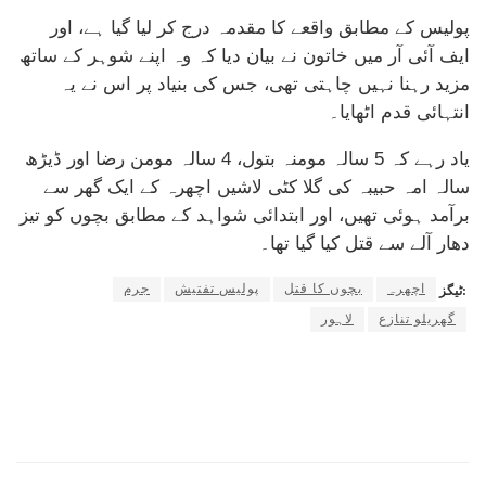
پولیس کے مطابق واقعے کا مقدمہ درج کر لیا گیا ہے، اور
ایف آئی آر میں خاتون نے بیان دیا کہ وہ اپنے شوہر کے ساتھ
مزید رہنا نہیں چاہتی تھی، جس کی بنیاد پر اس نے یہ
انتہائی قدم اٹھایا۔
یاد رہے کہ 5 سالہ مومنہ بتول، 4 سالہ مومن رضا اور ڈیڑھ
سالہ امہ حبیبہ کی گلا کٹی لاشیں اچھرہ کے ایک گھر سے
برآمد ہوئی تھیں، اور ابتدائی شواہد کے مطابق بچوں کو تیز
دھار آلے سے قتل کیا گیا تھا۔
اچھرہ
بچوں کا قتل
پولیس تفتیش
جرم
ٹیگز:
گھریلو تنازع
لاہور