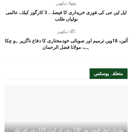
پچھلا دیکھیں
ایل این جی کی فوری خریداری کا فیصلہ، 3 کارگوز کیلئے عالمی
بولیاں طلب
اگلا دیکھیں
آئین، 18ویں ترمیم اور صوبائی خودمختاری کا دفاع ناگزیر ہو چکا
ہے، مولانا فضل الرحمان
متعلقہ
پوسٹس
پیٹرول اصل قیمت سے 139 روپے اور ڈیزل 116 روپے فی لیٹر