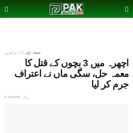
صفحہ اول
اہم خبریں
اچھرہ میں 3 بچوں کے قتل کا
معمہ حل، سگی ماں نے اعتراف
جرم کر لیا
4 months پہلے