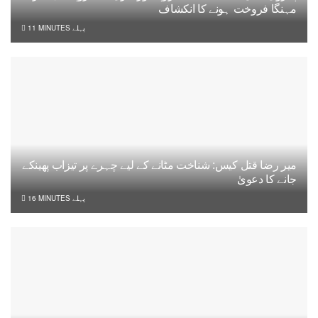
مہنگا فروخت ہونے کا انکشاف
11 MINUTES پہلے
میر رضا قتل کیس: شناخت مٹانے کے لیے چہرے پر تیزاب پھینکے
جانے کا دعویٰ
16 MINUTES پہلے