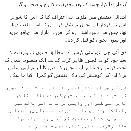
کردار ادا کیا، جس کے بعد تحقیقات کا رخ واضح ہو گیا۔
ابتدائی تفتیش میں ملزمہ نے اعتراف کیا کہ اس کا شوہر
اس کے کردار اور بچوں پر شک کرتے ہوئے اسے طعنے دیتا
تھا، جس سے دلبرداشتہ ہو کر اس نے بازار سے چاقو خریدا
اور تینوں بچوں کو قتل کر دیا۔
ڈی آئی جی انویسٹی گیشن کے مطابق خاتون نے واردات کے
بعد خود کو بے قصور ظاہر کرنے کے لیے ایک منصوبہ بندی کے
تحت ڈرامہ رچایا اور اپنے بچوں کے قتل کا الزام اپنی ساس
پر ڈالنے کی کوشش کی تاکہ تفتیش کو گمراہ کیا جا سکے۔
ڈی آئی جی آپریشنز فیصل کامران نے بتایا کہ بچوں
کو قتل کرنے کے بعد خاتون گھر کو تالہ لگا کر
باہر چلی گئی اور واپسی پر تالہ اسی حالت میں
پایا گیا، تاہم ملزمہ کی غیر معمولی پُراعتمادی
نے پولیس کے لیے تفتیش کو آسان بنا دیا، جبکہ
جائے وقوعہ سے اہم شواہد بھی حاصل ہوئے۔