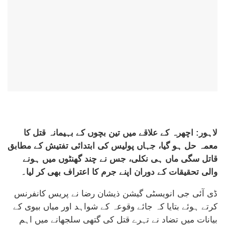
لاہور: اچھرہ کے علاقے میں تین بچوں کے بہیمانہ قتل کا
معمہ حل ہو گیا، جہاں پولیس کی ابتدائی تفتیش کے مطابق
قاتل سگی ماں ہی نکلی، جس نے چند گھنٹوں میں ہونے
والی تحقیقات کے دوران اپنے جرم کا اعتراف بھی کر لیا۔
ڈی آئی جی انویسٹی گیشن ذیشان رضا نے پریس کانفرنس
کرتے ہوئے بتایا کہ جائے وقوعہ کے شواہد اور میاں بیوی کے
بیانات میں تضاد نے تہرے قتل کی گتھی سلجھانے میں اہم