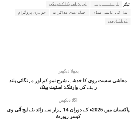
آبنائے ہرمز
ایران امریکا کشیدگی
ٹیگز:
تیل کی عالمی منڈی
جنگ بندی مذاکرات
جوہری پروگرام
ڈونلڈ ٹرمپ
پچھلا دیکھیں
معاشی سست روی کا خدشہ، شرح نمو کم اور مہنگائی بلند
رہنے کی وارننگ: اسٹیٹ بینک
اگلا دیکھیں
پاکستان میں 2025ء کے دوران 14 ہزار سے زائد نئے ایچ آئی وی
کیسز رپورٹ