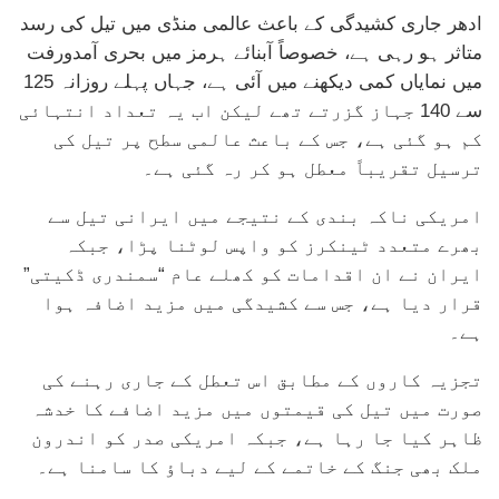
ادھر جاری کشیدگی کے باعث عالمی منڈی میں تیل کی رسد
متاثر ہو رہی ہے، خصوصاً آبنائے ہرمز میں بحری آمدورفت
میں نمایاں کمی دیکھنے میں آئی ہے، جہاں پہلے روزانہ 125
سے 140 جہاز گزرتے تھے لیکن اب یہ تعداد انتہائی
کم ہو گئی ہے، جس کے باعث عالمی سطح پر تیل کی
ترسیل تقریباً معطل ہو کر رہ گئی ہے۔
امریکی ناکہ بندی کے نتیجے میں ایرانی تیل سے
بھرے متعدد ٹینکرز کو واپس لوٹنا پڑا، جبکہ
ایران نے ان اقدامات کو کھلے عام “سمندری ڈکیتی”
قرار دیا ہے، جس سے کشیدگی میں مزید اضافہ ہوا
ہے۔
تجزیہ کاروں کے مطابق اس تعطل کے جاری رہنے کی
صورت میں تیل کی قیمتوں میں مزید اضافے کا خدشہ
ظاہر کیا جا رہا ہے، جبکہ امریکی صدر کو اندرون
ملک بھی جنگ کے خاتمے کے لیے دباؤ کا سامنا ہے۔