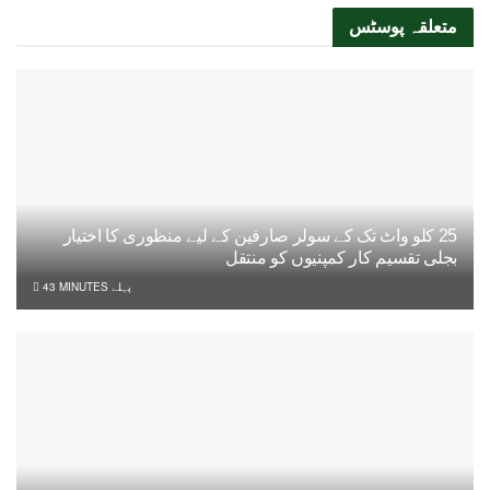
متعلقہ
پوسٹس
25 کلو واٹ تک کے سولر صارفین کے لیے منظوری کا اختیار
بجلی تقسیم کار کمپنیوں کو منتقل
43 MINUTES پہلے