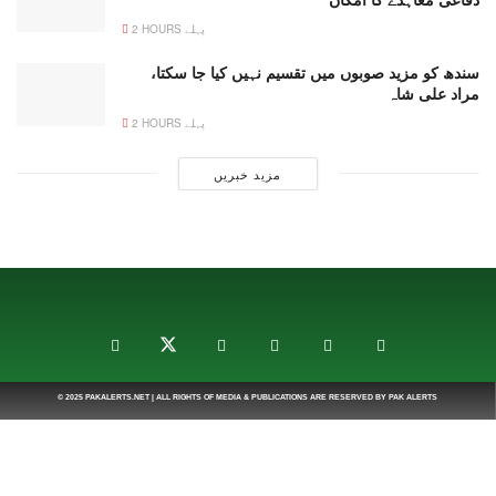
2 HOURS پہلے
سندھ کو مزید صوبوں میں تقسیم نہیں کیا جا سکتا،
مراد علی شاہ
2 HOURS پہلے
مزید خبریں
© 2025
PAKALERTS.NET
| ALL RIGHTS OF MEDIA & PUBLICATIONS ARE RESERVED BY
PAK ALERTS