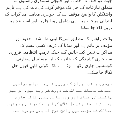
چیت کو جنگ کے خاتمے اور خلیجی سمندری راستوں سے
متعلق تنازعات کے حل تک مؤخر کرنے کی بات کی ہے، تاہم
واشنگٹن کا واضح مؤقف ہے کہ جوہری معاملہ مذاکرات کے
ابتدائی مرحلے میں ہی شامل ہونا چاہیے اور اسے بعد میں
نہیں ڈالا جا سکتا۔
وائٹ ہاؤس کے مطابق امریکا اپنی طے شدہ حدود اور
مؤقف پر قائم ہے اور میڈیا کے ذریعے کسی قسم کے
مذاکرات نہیں کیے جائیں گے، جبکہ ٹرمپ انتظامیہ فروری
سے جاری کشیدگی کے خاتمے کے لیے مسلسل سفارتی
کوششیں جاری رکھے ہوئے ہے تاکہ کوئی قابلِ قبول حل
نکالا جا سکے۔
دوسری جانب ایران کے وزیر خارجہ عباس عراقچی
خطے کے مختلف ممالک کے دورے کر رہے ہیں، جن میں
پاکستان، عمان اور روس شامل ہیں، تاکہ جاری
بحران کا سفارتی حل تلاش کیا جا سکے، تاہم دونوں
ممالک کے مؤقف میں واضح فرق اب بھی موجود ہے۔