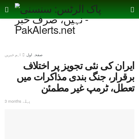
صفحہ اول
اہم خبریں
ایران کی نئی تجویز پر اختلاف
برقرار، جنگ بندی مذاکرات میں
تعطل، ٹرمپ غیر مطمئن
3 months پہلے