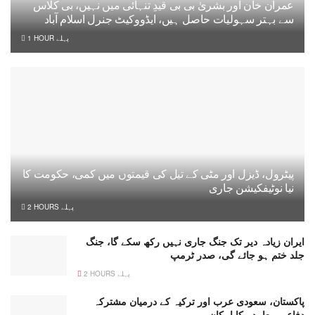
عمران خان اور بشریٰ بی بی قیدِ تنہائی میں نہیں، بی کلاس
سے بہتر سہولیات حاصل ہیں، ایڈووکیٹ جنرل اسلام آباد
1 HOUR پہلے
پیٹرول، ڈیزل اور مٹی کے تیل کی قیمتوں میں کمی، حکومت کا
نیا نوٹیفکیشن جاری
2 HOURS پہلے
ایران زیادہ دیر تک جنگ جاری نہیں رکھ سکے گا، جنگ
جلد ختم ہو جائے گی، صدر ٹرمپ
2 HOURS پہلے
پاکستان، سعودی عرب اور ترکیہ کے درمیان مشترکہ
دفاعی معاہدے کا امکان