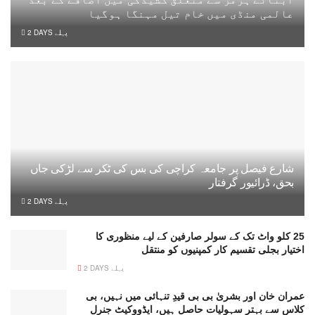
عالمی منڈی میں خام تیل مہنگا ہوگیا
2 DAYS پہلے
شارع فیصل پر جامعہ کراچی کی بس کی ٹکر سے لڑکی جاں
بحق، ڈرائیور گرفتار
2 DAYS پہلے
25 کلو واٹ تک کے سولر صارفین کے لیے منظوری کا
اختیار بجلی تقسیم کار کمپنیوں کو منتقل
2 DAYS پہلے
عمران خان اور بشریٰ بی بی قیدِ تنہائی میں نہیں، بی
کلاس سے بہتر سہولیات حاصل ہیں، ایڈووکیٹ جنرل