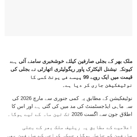
ملک بھر کے بجلی صارفین کیلئے خوشخبری سامنے آئی ہے،
کیونکہ نیشنل الیکٹرک پاور ریگولیٹری اتھارٹی نے بجلی کی
قیمت میں ایک روپے 99 پیسے فی یونٹ کمی کا
نوٹیفکیشن جاری کر دیا ہے۔
نوٹیفکیشن کے مطابق یہ کمی جنوری سے مارچ 2026 کی
سہ ماہی ایڈجسٹمنٹ کی مد میں کی گئی ہے اور اس کا
اطلاق جون سے اگست 2026 تک تین ماہ کے لیے ہوگا۔
اعلامیے کے مطابق یہ ریلیف ملک بھر کے بجلی
صارفین کو حاصل ہوگا، جبکہ کراچی کے صارفین بھی