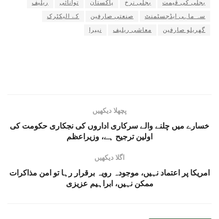
بجلی کی قیمت
بجلی نرخ
پاکستان
توانائی
ریلیف
سہ ماہی ایڈجسٹمنٹ
صنعتی صارفین
کے الیکٹرک
گھریلو صارفین
معاشی ریلیف
نیپرا
پچھلا دیکھیں
خسارے میں چلنے والے سرکاری اداروں کی نجکاری حکومت کی
اولین ترجیح ہے، وزیراعظم
اگلا دیکھیں
امریکا پر اعتماد نہیں، موجودہ رویہ برقرار رہا تو امن مذاکرات
ممکن نہیں، ابراہیم عزیزی