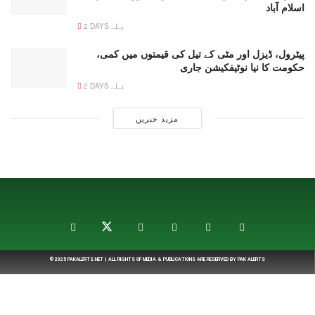
اسلام آباد
2 DAYS پہلے
پیٹرول، ڈیزل اور مٹی کے تیل کی قیمتوں میں کمی،
حکومت کا نیا نوٹیفکیشن جاری
2 DAYS پہلے
مزید خبریں
© 2025
PAKALERTS.NET
| ALL RIGHTS OF MEDIA & PUBLICATIONS ARE RESERVED BY
PAK ALERTS