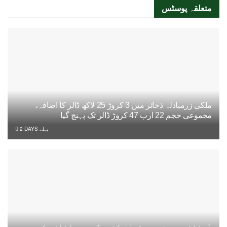
متعلقہ
پوسٹس
ملکی زرمبادلہ ذخائر میں 3 کروڑ 25 لاکھ ڈالر کا اضافہ،
مجموعی حجم 22 ارب 47 کروڑ ڈالر تک پہنچ گیا
2 DAYS پہلے
آبنائے ہرمز سے متعلق کشیدگی میں اضافے کے بعد