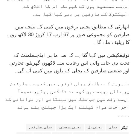
اس سے مستفید ہوں گے کیونکہ اس کا اطلاق کے
الیکٹرک کے صارفین پر بھی کیا گیا ہے۔
اتھارٹی کے مطابق بجلی نرخوں میں کمی کے نتیجے میں
صارفین کو مجموعی طور پر 67 ارب 17 کروڑ 30 لاکھ روپے
کا ریلیف ملے گا۔
نوٹیفکیشن میں کہا گیا ہے کہ سہ ماہی ایڈجسٹمنٹ کے
تحت دی جانے والی اس رعایت سے لاکھوں گھریلو، تجارتی
اور صنعتی صارفین کے بجلی کے بلوں میں کمی آئے گی۔
ماہرین کے مطابق بجلی نرخوں میں کمی سے صارفین
پر مالی بوجھ میں کچھ حد تک کمی ہوگی، خصوصاً
ایسے وقت میں جب ملک میں مہنگائی اور توانائی کے
اخراجات عوام کیلئے ایک بڑا چیلنج بنے ہوئے
ہیں۔
بجلی
بجلی بل
بجلی سستی
بجلی صارفین
ٹیگز: