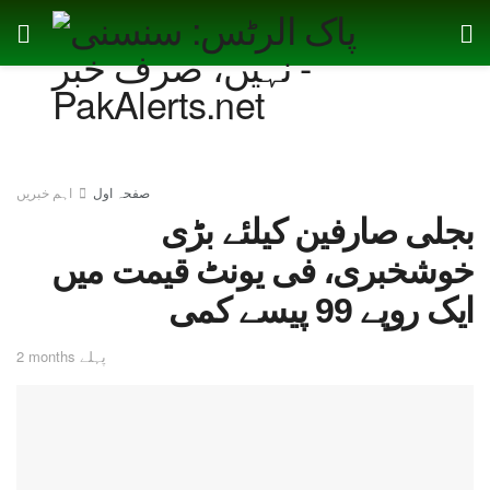
صفحہ اول
اہم خبریں
بجلی صارفین کیلئے بڑی
خوشخبری، فی یونٹ قیمت میں
ایک روپے 99 پیسے کمی
2 months پہلے