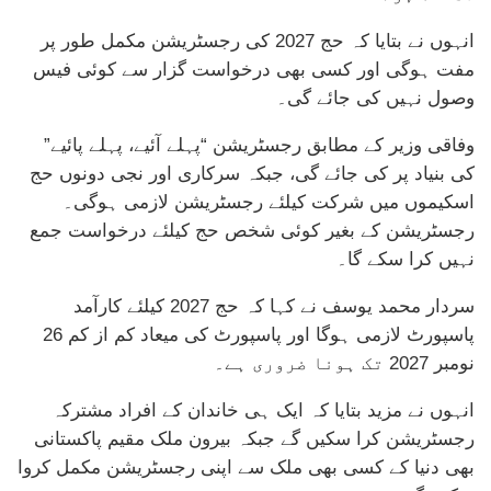
انہوں نے بتایا کہ حج 2027 کی رجسٹریشن مکمل طور پر
مفت ہوگی اور کسی بھی درخواست گزار سے کوئی فیس
وصول نہیں کی جائے گی۔
وفاقی وزیر کے مطابق رجسٹریشن “پہلے آئیے، پہلے پائیے”
کی بنیاد پر کی جائے گی، جبکہ سرکاری اور نجی دونوں حج
اسکیموں میں شرکت کیلئے رجسٹریشن لازمی ہوگی۔
رجسٹریشن کے بغیر کوئی شخص حج کیلئے درخواست جمع
نہیں کرا سکے گا۔
سردار محمد یوسف نے کہا کہ حج 2027 کیلئے کارآمد
پاسپورٹ لازمی ہوگا اور پاسپورٹ کی میعاد کم از کم 26
نومبر 2027 تک ہونا ضروری ہے۔
انہوں نے مزید بتایا کہ ایک ہی خاندان کے افراد مشترکہ
رجسٹریشن کرا سکیں گے جبکہ بیرون ملک مقیم پاکستانی
بھی دنیا کے کسی بھی ملک سے اپنی رجسٹریشن مکمل کروا