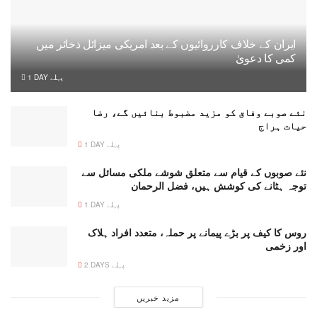
ایران کے خلاف کارروائیوں کے بعد امریکی میزائل ذخائر میں
کمی کا دعویٰ
1 DAY پہلے
نئے صوبے وفاق کو مزید مضبوط بنائیں گے، رضا
حیات ہراج
1 DAY پہلے
نئے صوبوں کے قیام سے متعلق شوشے ملکی مسائل سے
توجہ ہٹانے کی کوشش ہیں، فضل الرحمان
1 DAY پہلے
روس کا کیف پر بڑے پیمانے پر حملہ، متعدد افراد ہلاک
اور زخمی
2 DAYS پہلے
مزید خبریں