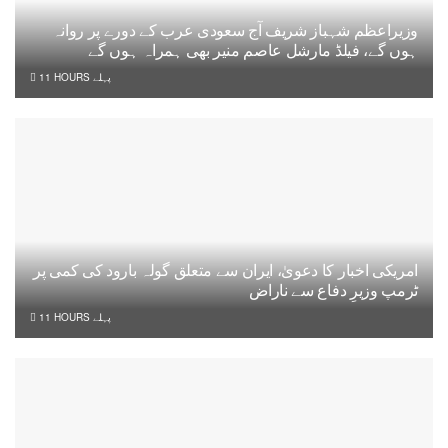
وزیراعظم شہباز شریف آج سعودی عرب کے دورے پر روانہ
ہوں گے، فیلڈ مارشل عاصم منیر بھی ہمراہ ہوں گے
11 HOURS پہلے
امریکی اخبار کا دعویٰ، ایران سے متعلق گولہ بارود کی کمی پر
ٹرمپ وزیرِ دفاع سے ناراض
11 HOURS پہلے