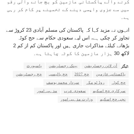
کرنے والے پاکستانی عازمین کو بچ جانے والی رقم
میں سے جزوی واپسی دینے کے تخمینے پر کام کر رہی
ہے۔
انہوں نے مزید کہا کہ پاکستان کی مسلم آبادی 23 کروڑ سے
تجاوز کر چکی ہے، اس لیے سعودی حکام سے حج کوٹہ
بڑھانے کیلئے مذاکرات جاری ہیں اور پاکستان کم از کم 2
لاکھ 30 ہزار عازمین کا کوٹہ چاہتا ہے۔
آن لائن رجسٹریشن
بینک رجسٹریشن
پاسپورٹ
ٹیگز:
پاکستانی عازمین
حج 2027
حج پالیسی
حج رجسٹریشن
حج کوٹہ
روڈ ٹو مکہ
سردار محمد یوسف
سرکاری حج اسکیم
سعودی عرب
مذہبی امور
نجی حج اسکیم
وزارت مذہبی امور