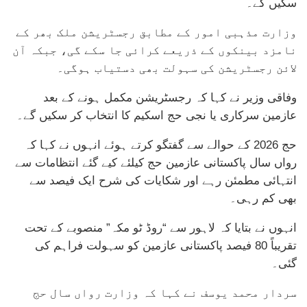
سکیں گے۔
وزارت مذہبی امور کے مطابق رجسٹریشن ملک بھر کے
نامزد بینکوں کے ذریعے کرائی جا سکے گی، جبکہ آن
لائن رجسٹریشن کی سہولت بھی دستیاب ہوگی۔
وفاقی وزیر نے کہا کہ رجسٹریشن مکمل ہونے کے بعد
عازمین سرکاری یا نجی حج اسکیم کا انتخاب کر سکیں گے۔
حج 2026 کے حوالے سے گفتگو کرتے ہوئے انہوں نے کہا کہ
رواں سال پاکستانی عازمین حج کیلئے کیے گئے انتظامات سے
انتہائی مطمئن رہے اور شکایات کی شرح ایک فیصد سے
بھی کم رہی۔
انہوں نے بتایا کہ لاہور سے “روڈ ٹو مکہ” منصوبے کے تحت
تقریباً 80 فیصد پاکستانی عازمین کو سہولت فراہم کی
گئی۔
سردار محمد یوسف نے کہا کہ وزارت رواں سال حج