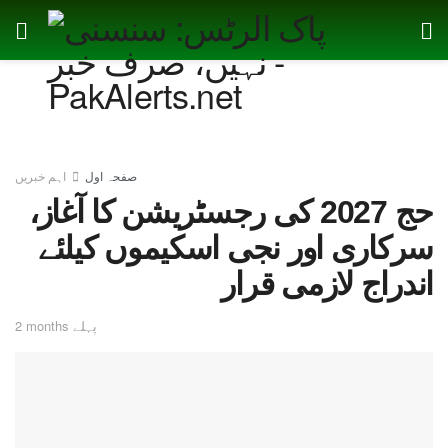
صفحہ اول
اہم خبریں
حج 2027 کی رجسٹریشن کا آغاز،
سرکاری اور نجی اسکیموں کیلئے
اندراج لازمی قرار
2 months پہلے