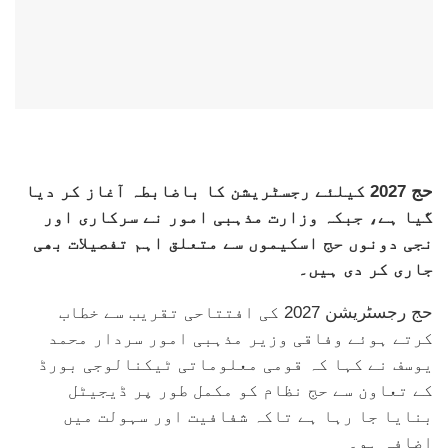
حج 2027 کیلئے رجسٹریشن کا باضابطہ آغاز کر دیا
گیا ہے، جبکہ وزارت مذہبی امور نے سرکاری اور
نجی دونوں حج اسکیموں سے متعلق اہم تفصیلات بھی
جاری کر دی ہیں۔
حج رجسٹریشن 2027 کی افتتاحی تقریب سے خطاب
کرتے ہوئے وفاقی وزیر مذہبی امور سردار محمد
یوسف نے کہا کہ قومی معلوماتی ٹیکنالوجی بورڈ
کے تعاون سے حج نظام کو مکمل طور پر ڈیجیٹل
بنایا جا رہا ہے تاکہ شفافیت اور سہولت میں
اضافہ ہو۔