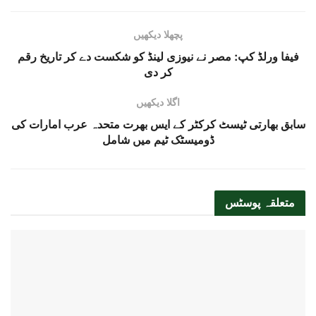
پچھلا دیکھیں
فیفا ورلڈ کپ: مصر نے نیوزی لینڈ کو شکست دے کر تاریخ رقم
کر دی
اگلا دیکھیں
سابق بھارتی ٹیسٹ کرکٹر کے ایس بھرت متحدہ عرب امارات کی
ڈومیسٹک ٹیم میں شامل
متعلقہ
پوسٹس