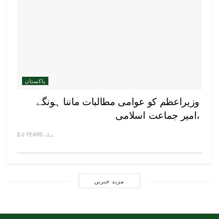
پاکستان
وزیراعظم کو عوامی مطالبات ماننا ہونگے
،امیر جماعت اسلامی
2 YEARS پہلے
مزید خبریں