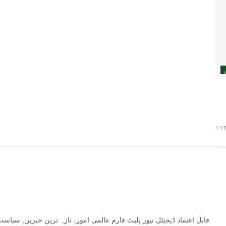
قابل اعتماد ڈیجیٹل نیوز پلیٹ فارم عالمی امور، تازہ ترین خبریں, سیا