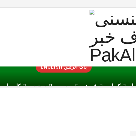
ENGLISH پاک الرٹس
یا
کھیل
شوبز
موسم
صحت
کاروبار