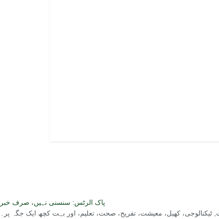
پاک الرٹس: سنسنی نہیں، صرف خبر
ست, ٹیکنالوجی، کھیل، معیشت، تفریح، صحت، تعلیم، اور بہت کچھ ایک جگہ پر۔