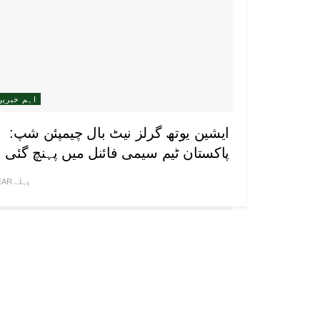
اہم خبریں
ایشین یوتھ گرلز نیٹ بال چیمپئن شپ:
پاکستان ٹیم سیمی فائنل میں پہنچ گئی
1 YEAR پہلے