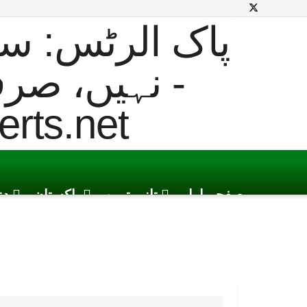
صفحہ اول
تازہ ترین
پاکستان
دن