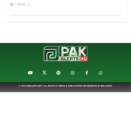
1 YEAR پہلے
© 2025
PAKALERTS.NET
| ALL RIGHTS OF MEDIA & PUBLICATIONS ARE RESERVED BY
PAK ALERTS