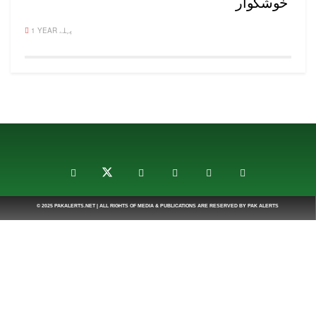
خوشگوار
1 YEAR پہلے
© 2025
PAKALERTS.NET
| ALL RIGHTS OF MEDIA & PUBLICATIONS ARE RESERVED BY
PAK ALERTS