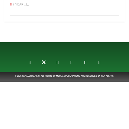
1 YEAR پہلے
© 2025
PAKALERTS.NET
| ALL RIGHTS OF MEDIA & PUBLICATIONS ARE RESERVED BY
PAK ALERTS