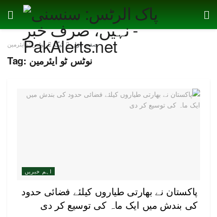
صفحہ اول
ٹیگ
نوٹس ٹو ایئرمین
نوٹس ٹو ایئرمین
Tag:
اہم خبریں
پاکستان نے بھارتی طیاروں کیلئے فضائی حدود
کی بندش میں ایک ماہ کی توسیع کر دی