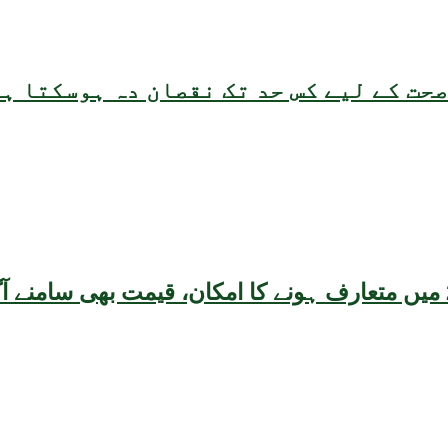
حت کے لیے کس حد تک نقصان دہ ہوسکتا ہ