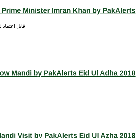
 Prime Minister Imran Khan by PakAlerts
قابل اعتماد 
Cow Mandi by PakAlerts Eid Ul Adha 2018
ndi Visit by PakAlerts Eid Ul Azha 2018