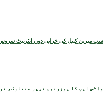
سب میرین کیبل کی خرابی دور، انٹرنیٹ سروس 
واٹس ایپ کا یوزرنیم فیچر متعارف، فون