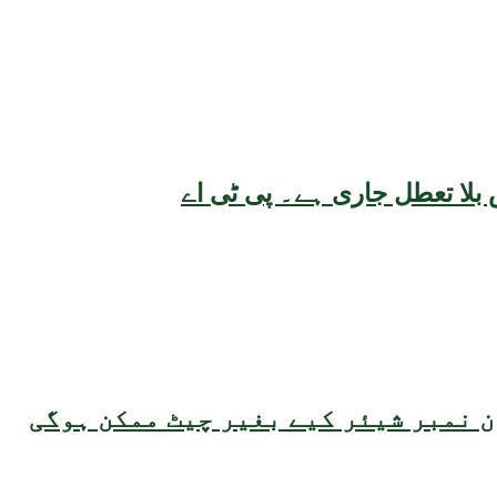
بلا تعطل جاری ہے۔ پی ٹی اے
 نمبر شیئر کیے بغیر چیٹ ممکن ہوگی