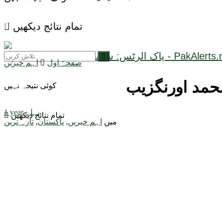
تمام نتائج دیکھیں
صفحہ اول
اہم خبریں
حمد اورنگزیب
کوئی نتیجہ نہیں
1 year پہلے
تمام نتائج دیکھیں
میں
اہم خبریں
,
پاکستان
,
تازہ ترین