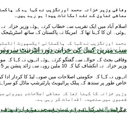
وفاقی وزیر خزانہ محمد اورنگزیب نے کہا ہے کہ پاکست
معاشی تعاون کے نئے امکانات پیدا ہو رہے ہیں۔
اسلام آباد میں ایک تقریب سے خطاب کرتے ہوئے وزیر خزانہ ن
ہوئی۔ ان کا کہنا تھا کہ امریکا نے پاکستان کے ساتھ اسٹریٹی
محمد اورنگزیب نے کہا کہ پاکستانی ایکسپورٹ انڈسٹری
برآمدات بڑھانے کے لیے صنعتوں کو سہولیات فراہم کی 
سب میرین کیبل کی خرابی دور، انٹرنیٹ سروس 
وفاقی بجٹ کے حوالے سے گفتگو کرتے ہوئے انہوں نے کہا کہ م
وزیر خزانہ نے انکشاف کیا کہ 10 ملین روپے سے زائد پنشن پر 5 فیصد ٹیکس عائد کرنے کی تجویز دی گئی ہے تاکہ مالی بوجھ کو متوازن کیا جا سکے۔
انہوں نے کہا کہ حکومتی اصلاحات میں صوبے لیڈ کا کردار ادا ک
خاص طور پر سندھ کے پبلک پرائیویٹ پارٹنرشپ ماڈل کو سراہتے 
وزیر خزانہ کا کہنا تھا کہ معاشی اصلاحات، بیرونی س
شعبوں میں سنجیدہ اقدامات کر رہی ہے۔
واٹس ایپ کا یوزرنیم فیچر متعارف، فون
ٹیگز:
اسلام آباد
امریکا
پبلک پرائیویٹ پارٹنرشپ
سندھ
وزیر خزانہ
وفاقی 