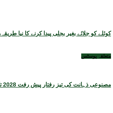
کوئلے کو جلائے بغیر بجلی پیدا کرنے کا نیا طر
متعلقہ
پوسٹس
مصنوعی ذہانت کی تیز رفتار پیش رفت 2028 تک عالمی معیشت کیلئے سنگین خطرہ بن سکتی ہے، نئی تحقیق کا انتباہ