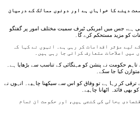
عت دینے کا خواہاں ہے اور دونوں ممالک کے درمیان
ہوئی ہے، جس میں امریکی ٹیرف سمیت مختلف امور پر گفتگو
قات کو مزید مستحکم کرے گا۔
ے لیے مؤثر اقدامات کر رہی ہے۔ انہوں نے کہا کہ
 میں اصلاحات متعارف کرائی جا رہی ہیں۔
 تاہم حکومت نے پنشن کو مہنگائی کے تناسب سے بڑھایا ہے۔
ے ترقی کر رہا ہے تو وفاق کو اس سے سیکھنا چاہیے۔ انہوں نے
 بھی فائدہ اٹھانا چاہیے۔
تصادی بحالی کی کنجی ہیں، اور حکومت ان تمام