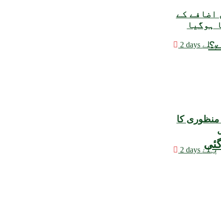
 اضافے کے
ا ہوگیا
ے؟
2 days پہلے
 منظوری کا
ل
2 days پہلے