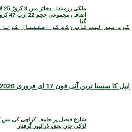
ملکی زر
اضافہ، مجم
گیا
گود میں لیپ ٹاپ رکھ کر استعمال کرنا ص
ایپل کا سستا ترین آئی فون 17 ای فروری 2026 میں متعارف ہونے کا امکان، قیمت بھی سامنے آگئی
شارع فیصل پر جامعہ کراچی کی بس 
لڑکی جاں بحق، ڈرائیور گرفتار