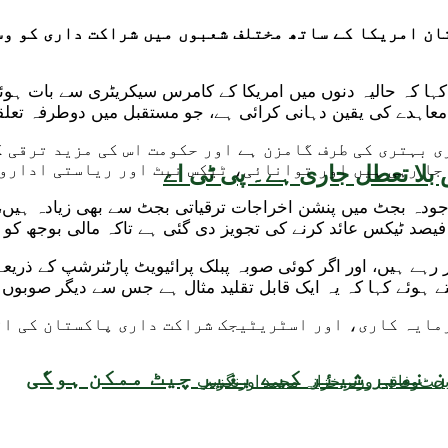
ان امریکا کے ساتھ مختلف شعبوں میں شراکت داری کو وس
ے کہا کہ حالیہ دنوں میں امریکا کے کامرس سیکریٹری سے بات 
جک معاہدے کی یقین دہانی کرائی ہے، جو مستقبل میں دوطرفہ تعل
 بہتری کی طرف گامزن ہے اور حکومت اس کی مزید ترقی ک
جا رہی ہیں اور توانائی، ٹیکس نیٹ اور ریاستی اداروں
بلا تعطل جاری ہے۔ پی ٹی اے
وجودہ بجٹ میں پنشن اخراجات ترقیاتی بجٹ سے بھی زیادہ ہیں،
ر رہے ہیں، اور اگر کوئی صوبہ پبلک پرائیویٹ پارٹنرشپ کے ذریع
ہوئے کہا کہ یہ ایک قابل تقلید مثال ہے جس سے دیگر صوبوں کو
رمایہ کاری، اور اسٹریٹیجک شراکت داری پاکستان کی اق
 نمبر شیئر کیے بغیر چیٹ ممکن ہوگی
بجٹ
وفاقی وزیر خزانہ محمد اورنگزیب