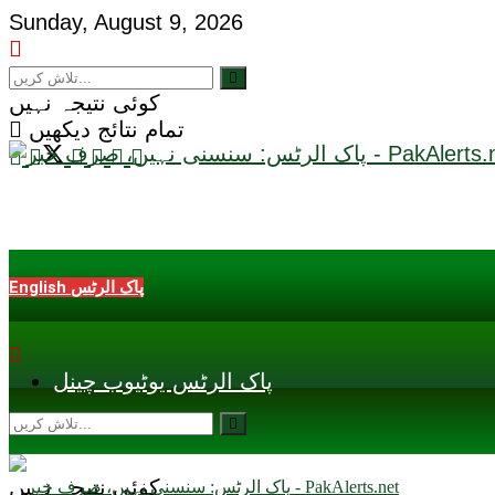
Sunday, August 9, 2026
کوئی نتیجہ نہیں
تمام نتائج دیکھیں
English پاک الرٹس
پاک الرٹس یوٹیوب چینل
کوئی نتیجہ نہیں