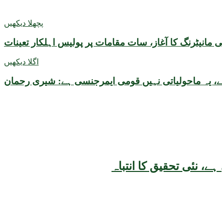
پچھلا دیکھیں
مانیٹرنگ کا آغاز، سات مقامات پر پولیس اہلکار تعینات
اگلا دیکھیں
، یہ ماحولیاتی نہیں قومی ایمرجنسی ہے: شیری رحمان