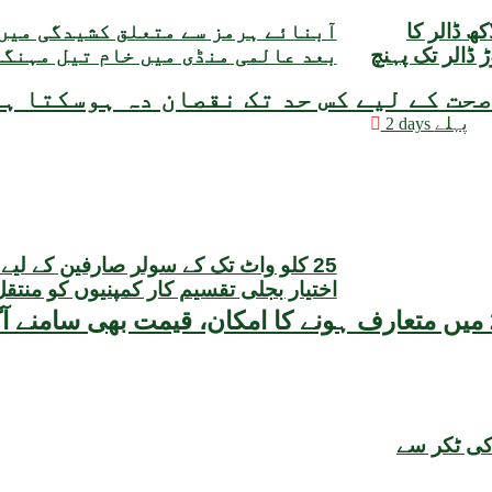
مبادلہ ذخائر میں 3 کروڑ 25 لاکھ ڈالر کا
آبنائے ہرمز سے متعلق کشیدگی میں
وعی حجم 22 ارب 47 کروڑ ڈالر تک پہنچ
بعد عالمی منڈی میں خام تیل مہنگ
حت کے لیے کس حد تک نقصان دہ ہوسکتا ہ
2 days پہلے
25 کلو واٹ تک کے سولر صارفین کے لیے
اختیار بجلی تقسیم کار کمپنیوں کو منتق
کی ٹکر سے