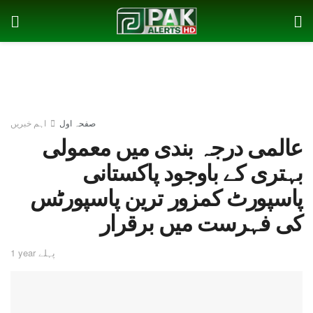
صفحہ اول
اہم خبریں
عالمی درجہ بندی میں معمولی
بہتری کے باوجود پاکستانی
پاسپورٹ کمزور ترین پاسپورٹس
کی فہرست میں برقرار
1 year پہلے