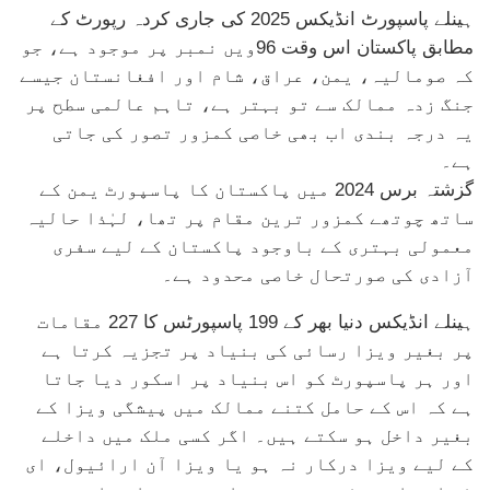
ہینلے پاسپورٹ انڈیکس 2025 کی جاری کردہ رپورٹ کے
مطابق پاکستان اس وقت 96ویں نمبر پر موجود ہے، جو
کہ صومالیہ، یمن، عراق، شام اور افغانستان جیسے
جنگ زدہ ممالک سے تو بہتر ہے، تاہم عالمی سطح پر
یہ درجہ بندی اب بھی خاصی کمزور تصور کی جاتی
ہے۔
گزشتہ برس 2024 میں پاکستان کا پاسپورٹ یمن کے
ساتھ چوتھے کمزور ترین مقام پر تھا، لہٰذا حالیہ
معمولی بہتری کے باوجود پاکستان کے لیے سفری
آزادی کی صورتحال خاصی محدود ہے۔
ہینلے انڈیکس دنیا بھر کے 199 پاسپورٹس کا 227 مقامات
پر بغیر ویزا رسائی کی بنیاد پر تجزیہ کرتا ہے
اور ہر پاسپورٹ کو اس بنیاد پر اسکور دیا جاتا
ہے کہ اس کے حامل کتنے ممالک میں پیشگی ویزا کے
بغیر داخل ہو سکتے ہیں۔ اگر کسی ملک میں داخلے
کے لیے ویزا درکار نہ ہو یا ویزا آن ارائیول، ای