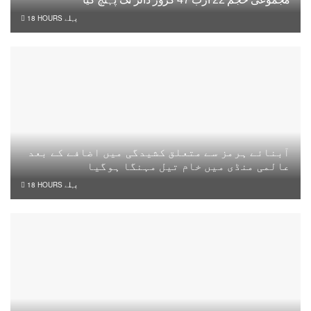
18 HOURS پہلے
آبنائے ہرمز سے متعلق کشیدگی میں اضافے کے بعد
عالمی منڈی میں خام تیل مہنگا ہوگیا
18 HOURS پہلے