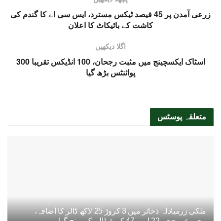
زرعی آمدن پر 45 فیصد ٹیکس مسترد، ایس سی اے کا گندم کی
کاشت کے بائیکاٹ کا اعلان
اگلا دیکھیں
اسٹاک ایکسچینج میں مثبت رجحان، 100 انڈیکس تقریبا 300
پوائنٹس بڑھ گیا
متعلقہ
پوسٹس
ملکی زرمبادلہ ذخائر میں 3 کروڑ 25 لاکھ ڈالر کا اضافہ،
مجموعی حجم 22 ارب 47 کروڑ ڈالر تک پہنچ گیا