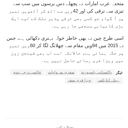
متحدہ عرب امارات نے پچھلے دس برسوں میں سب سے
تیزی سے ترقی کی اور 42ویں سے اٹھ کر آٹھویں نمبر
پر آ گیا، جو کسی بھی ترقی پذیر ملک کے لیے ایک
بڑی کامیابی سمجھی جا رہی ہے۔
اسی طرح چین نے بھی خاطر خواہ بہتری دکھائی ہے، جس
نے 2015 میں 94ویں مقام سے چھلانگ لگا کر 60ویں نمبر
پر جگہ بنائی ہے، حالانکہ اسے اب بھی شینجن زون
میں ویزا فری رسائی حاصل نہیں ہے۔
پاکستانی پاسپورٹ
سفری سہولیات
عالمی درجہ بندی
ٹیگز:
ہینلے انڈیکس
ویزا فری سفر
پچھلا دیکھیں