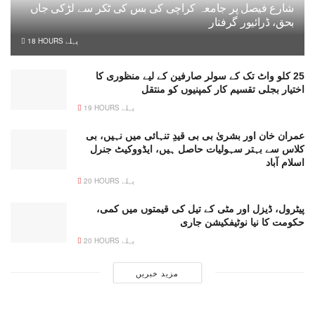
شارع فیصل پر جامعہ کراچی کی بس کی ٹکر سے لڑکی جاں
بحق، ڈرائیور گرفتار
18 HOURS پہلے
25 کلو واٹ تک کے سولر صارفین کے لیے منظوری کا
اختیار بجلی تقسیم کار کمپنیوں کو منتقل
19 HOURS پہلے
عمران خان اور بشریٰ بی بی قیدِ تنہائی میں نہیں، بی
کلاس سے بہتر سہولیات حاصل ہیں، ایڈووکیٹ جنرل
اسلام آباد
20 HOURS پہلے
پیٹرول، ڈیزل اور مٹی کے تیل کی قیمتوں میں کمی،
حکومت کا نیا نوٹیفکیشن جاری
20 HOURS پہلے
مزید خبریں