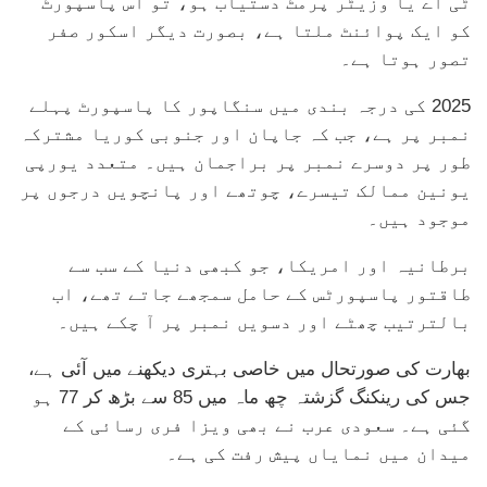
ٹی اے یا وزیٹر پرمٹ دستیاب ہو، تو اس پاسپورٹ
کو ایک پوائنٹ ملتا ہے، بصورت دیگر اسکور صفر
تصور ہوتا ہے۔
2025 کی درجہ بندی میں سنگاپور کا پاسپورٹ پہلے
نمبر پر ہے، جب کہ جاپان اور جنوبی کوریا مشترکہ
طور پر دوسرے نمبر پر براجمان ہیں۔ متعدد یورپی
یونین ممالک تیسرے، چوتھے اور پانچویں درجوں پر
موجود ہیں۔
برطانیہ اور امریکا، جو کبھی دنیا کے سب سے
طاقتور پاسپورٹس کے حامل سمجھے جاتے تھے، اب
بالترتیب چھٹے اور دسویں نمبر پر آ چکے ہیں۔
بھارت کی صورتحال میں خاصی بہتری دیکھنے میں آئی ہے،
جس کی رینکنگ گزشتہ چھ ماہ میں 85 سے بڑھ کر 77 ہو
گئی ہے۔ سعودی عرب نے بھی ویزا فری رسائی کے
میدان میں نمایاں پیش رفت کی ہے۔