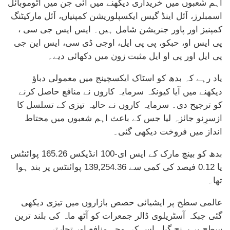
اہم شعبوں میں خریداری دیکھنے میں آئی جن میں آٹوموبائل
اسمبلرز، آئل اینڈ گیس ایکسپلوریشن کمپنیاں، آئل مارکیٹنگ
کمپنیز اور پاور جنریشن شامل ہیں۔ ایس ایس جی سی ،
پی ایس او، حبکو، پی پی ایل، اوجی ڈی سی، ایس این جی
پی ایل اور پی او ایل مثبت زون میں دکھائی دیے۔
یاد رہے کہ بدھ کو اسٹاک ایکسچینج میں معمولی دباؤ
دیکھنے میں آیا کیونکہ سرمایہ کاروں نے منافع حاصل کرنے
کو ترجیح دی۔ سرمایہ کاروں نے حالیہ تیزی کے تسلسل کا
ازسرِنو جائزہ لیا جس کے باعث اہم شعبوں میں محتاط
انداز میں فروخت دیکھی گئی۔
بدھ کو بینچ مارک کے ایس ای-100 انڈیکس 165.26 پوائنٹس
یا 0.12 فیصد کی کمی سے 139,254.36 پوائنٹس پر بند ہوا
تھا۔
عالمی سطح پر ایشیائی حصص بازاروں میں تیزی دیکھی
گئی جبکہ آسٹریلوی ڈالر جمعرات کو آٹھ ماہ کی بلند ترین
سطح پر پہنچ گیا۔ اس کی وجہ منافع اور تجارتی