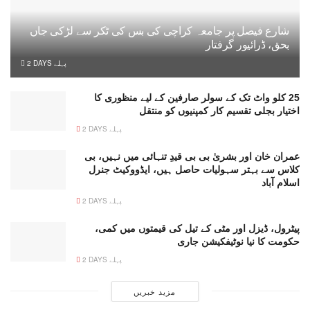
شارع فیصل پر جامعہ کراچی کی بس کی ٹکر سے لڑکی جاں
بحق، ڈرائیور گرفتار
2 DAYS پہلے
25 کلو واٹ تک کے سولر صارفین کے لیے منظوری کا
اختیار بجلی تقسیم کار کمپنیوں کو منتقل
2 DAYS پہلے
عمران خان اور بشریٰ بی بی قیدِ تنہائی میں نہیں، بی
کلاس سے بہتر سہولیات حاصل ہیں، ایڈووکیٹ جنرل
اسلام آباد
2 DAYS پہلے
پیٹرول، ڈیزل اور مٹی کے تیل کی قیمتوں میں کمی،
حکومت کا نیا نوٹیفکیشن جاری
2 DAYS پہلے
مزید خبریں