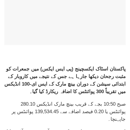
پاکستان اسٹاک ایکسچینج (پی ایس ایکس) میں جمعرات کو
مثبت رجحان دیکھا جارہا ہے جس کے نتیجے میں کاروبار کے
ابتدائی سیشن کے دوران بینچ مارک کے ایس ای-100 انڈیکس
میں تقریباً 300 پوائنٹس کا اضافہ ریکارڈ کیا گیا۔
صبح 10:50 بجے کے قریب بینچ مارک انڈیکس 280.10
پوائنٹس یا 0.20 فیصد اضافے سے 139,534.45 پوائںٹس پر
جاپہنچا۔