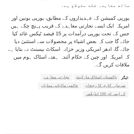
ساتھ معاہدہ جلد متوقع ہے۔
یورپی کمیشن کے عہدیداروں کے مطابق، یورپی یونین اور
امریکہ ایک ایسے تجارتی معاہدے کے قریب پہنچ چکے ہیں
جس کے تحت یورپی درآمدات پر 15 فیصد ٹیکس عائد کیا
جائے گا جب کہ بعض اشیاء پر محصولات سے استثنیٰ دیا
جائے گا، ادھر امریکی وزیر خزانہ اسکاٹ بیسنٹ نے بتایا ہے
کہ امریکہ اور چین کے حکام آئندہ ہفتے اسٹاک ہوم میں
ملاقات کریں گے۔
پاکستان اسٹاک مارکیٹ
تجارتی معاہدے
ٹیگز:
سرمایہ کاری کا رجحان
عالمی مالیاتی منڈیاں
کے ایس ای 100 انڈیکس