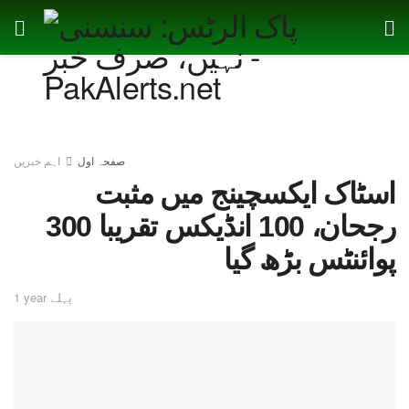
صفحہ اول
اہم خبریں
اسٹاک ایکسچینج میں مثبت
رجحان، 100 انڈیکس تقریبا 300
پوائنٹس بڑھ گیا
1 year پہلے