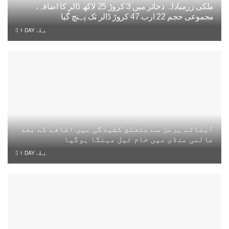
ملکی زرمبادلہ ذخائر میں 3 کروڑ 25 لاکھ ڈالر کا اضافہ،
مجموعی حجم 22 ارب 47 کروڑ ڈالر تک پہنچ گیا
1 DAY پہلے
آبنائے ہرمز سے متعلق کشیدگی میں اضافے کے بعد
عالمی منڈی میں خام تیل مہنگا ہوگیا
1 DAY پہلے