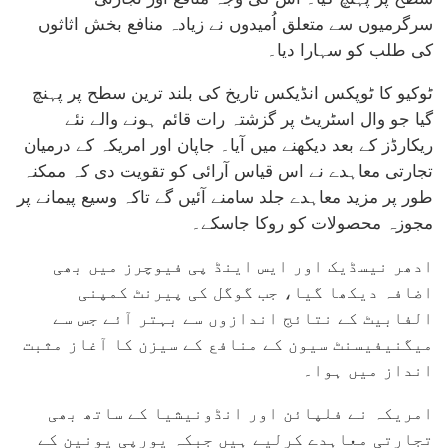
سرگرمیوں سے متعلق اُمیدوں نے زیادہ منافع بخش اثاثوں
کی طلب کو سہارا دیا۔
ٹوکیو کا ٹوپکس انڈیکس تاریخ کی بلند ترین سطح پر پہنچ
گیا جو وال اسٹریٹ پر گزشتہ رات قائم ہونے والے نئے
ریکارڈز کے بعد دیکھنے میں آیا۔ جاپان اور امریکہ کے درمیان
تجارتی معاہدے نے اس قیاس آرائی کو تقویت دی کہ ممکنہ
طور پر مزید معاہدے جلد سامنے آئیں گے تاکہ وسیع پیمانے پر
مجوزہ محصولات کو روکا جاسکے۔
ادھر نیسڈیک اور ایس اینڈ پی فیوچرز میں بھی
اضافہ دیکھا گیا، جب گوگل کی پیرنٹ کمپنی
الفابیٹ کے نتائج اندازوں سے بہتر آئے جس سے
میگنیفیسنٹ سیون کے منافع کے سیزن کا آغاز مثبت
انداز میں ہوا۔
امریکہ نے فلپائن اور انڈونیشیا کے ساتھ بھی
تجارتی معاہدے کرلیے ہیں جبکہ یورپی یونین کے